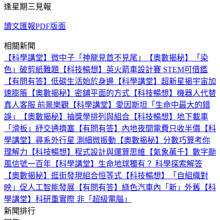
逢星期三見報
讀文匯報PDF版面
相關新聞
【科學講堂】微中子「神龍見首不見尾」
【奧數揭秘】「染
色」破剪紙難題
【科技暢想】英火箭車設計賽 STEM可借鑑
【有問有答】低碳生活始於身邊
【科學講堂】超新星揭宇宙加
速膨脹
【奧數揭秘】密鋪平面的方式
【科技暢想】機器人代替
真人客服 前景樂觀
【科學講堂】愛因斯坦「生命中最大的錯
誤」
【奧數揭秘】抽獎學排列與組合
【科技暢想】地下載車
「滑板」紓交通擠塞
【有問有答】內地夜間電費只收半價
【科
學講堂】尋系外行星 測細微振動
【奧數揭秘】分數巧算考你
理解力
【科技暢想】程式設計與運算思維
【氣象萬千】數字颱
風信號一百年
【科學講堂】生命地球獨有？ 科學探索解答
【奧數揭秘】逛街發現組合恒等式
【科技暢想】「自組織對
映」促人工智能發展
【有問有答】綠色汽車內「新」外舊
【科
學講堂】科研重實際 非「超級電腦」
新聞排行