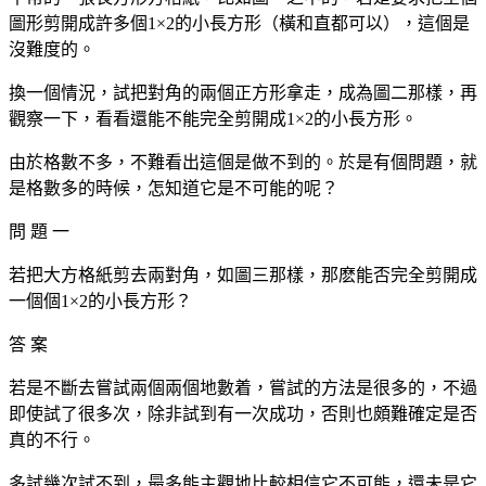
圖形剪開成許多個1×2的小長方形（橫和直都可以），這個是
沒難度的。
換一個情況，試把對角的兩個正方形拿走，成為圖二那樣，再
觀察一下，看看還能不能完全剪開成1×2的小長方形。
由於格數不多，不難看出這個是做不到的。於是有個問題，就
是格數多的時候，怎知道它是不可能的呢？
問 題 一
若把大方格紙剪去兩對角，如圖三那樣，那麽能否完全剪開成
一個個1×2的小長方形？
答 案
若是不斷去嘗試兩個兩個地數着，嘗試的方法是很多的，不過
即使試了很多次，除非試到有一次成功，否則也頗難確定是否
真的不行。
多試幾次試不到，最多能主觀地比較相信它不可能，還未是它