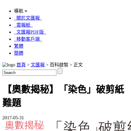
導航 ≡
關於文匯報
雲報紙
文匯報PDF版
移動客戶端
繁體
簡體
首頁
>
文匯報
> 百科啟智 > 正文
【奧數揭秘】「染色」破剪紙
難題
2017-05-31