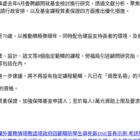
事處去年6月委聘顧問就基金檢討進行研究，透過文獻分析、聚
申請行政安排，以及基金課程質素保證四方面推出優化措施。
至70歲，以推動積極樂頤年，同時配合建設友待長者的環境，
業、設計、語文等8個指定範疇的課程，勞福局引述顧問研究指
等包括在內。
進一步建議，將不再設有指定課程範疇，凡已在「資歷名冊」的
程的資格。
素保證，加強保障基金申請人；至於每人1萬元資助上限及要求
課外實務情境教語境
政府四範疇防學生尋死
新DSE答卷示例 考