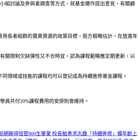
焦小組討論及參與者調查等方式，就基金運作提出意見，有關顧
及善用長者組群的寶貴資源的政策目標，局方粗略估計，在放寬年
，有關限制欠缺彈性又不合時宜，認為課程範疇應定期更新，以
不同領域或技能的課程均可以登記成為持續進修基金課程。
學員共付20%課程費用的安排則會維持。
評局網睇得
恒管800生畢業 校長勉勇求志趣
「持續進修」擴年齡上