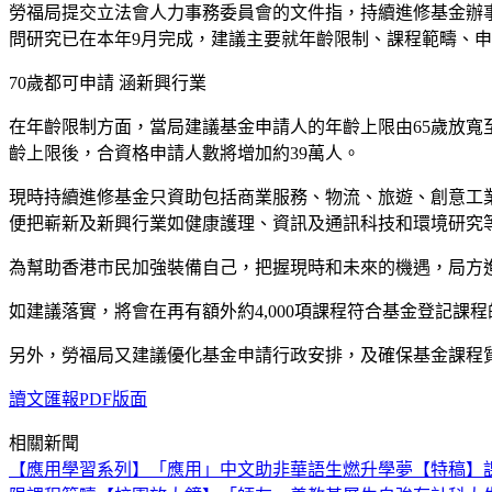
勞福局提交立法會人力事務委員會的文件指，持續進修基金辦
問研究已在本年9月完成，建議主要就年齡限制、課程範疇、
70歲都可申請 涵新興行業
在年齡限制方面，當局建議基金申請人的年齡上限由65歲放寬
齡上限後，合資格申請人數將增加約39萬人。
現時持續進修基金只資助包括商業服務、物流、旅遊、創意工
便把嶄新及新興行業如健康護理、資訊及通訊科技和環境研究
為幫助香港市民加強裝備自己，把握現時和未來的機遇，局方
如建議落實，將會在再有額外約4,000項課程符合基金登記課
另外，勞福局又建議優化基金申請行政安排，及確保基金課程質
讀文匯報PDF版面
相關新聞
【應用學習系列】「應用」中文助非華語生燃升學夢
【特稿】