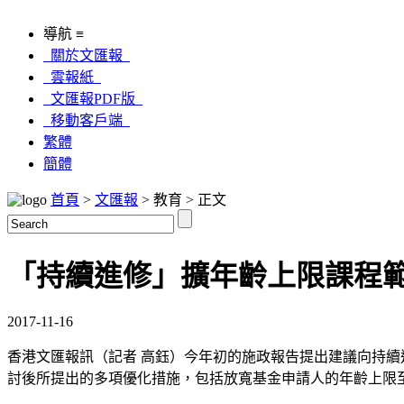
導航 ≡
關於文匯報
雲報紙
文匯報PDF版
移動客戶端
繁體
簡體
首頁
>
文匯報
> 教育 > 正文
「持續進修」擴年齡上限課程
2017-11-16
香港文匯報訊（記者 高鈺）今年初的施政報告提出建議向持續
討後所提出的多項優化措施，包括放寬基金申請人的年齡上限