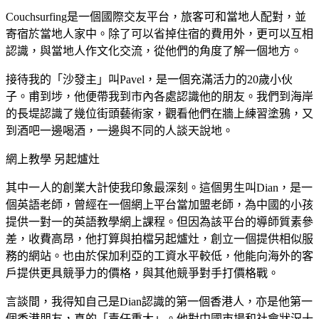
Couchsurfing是一個國際交友平台，旅客可和當地人配對，並
寄宿於當地人家中。除了可以省掉住宿的費用外，更可以互相
認識，與當地人作文化交流，從他們的角度了解一個地方。
接待我的「沙發主」叫Pavel，是一個充滿活力的20歲小伙
子。甫到埗，他便帶我到市內各處認識他的朋友。我們到海岸
的長堤認識了幾位街頭藝術家，觀看他們在牆上練習塗鴉，又
到酒吧一邊喝酒，一邊與不同的人談天說地。
網上教學 另起爐灶
其中一人的創業大計使我印象最深刻。這個男生叫Dian，是一
個英語老師，曾經在一個網上平台當加盟老師，為中國的小孩
提供一對一的英語教學網上課程。但因為該平台的導師質素參
差，收費高昂，他打算與拍檔另起爐灶，創立一個提供相似服
務的網站。也由於保加利亞的工資水平較低，他能向海外的客
戶提供更具競爭力的價格，與其他競爭對手打價格戰。
言談間，我得知自己是Dian認識的第一個香港人，亦是他第一
個香港朋友，真的「責任重大」。他對中國市場和社會狀況十