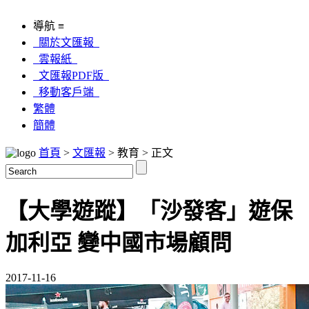
導航 ≡
關於文匯報
雲報紙
文匯報PDF版
移動客戶端
繁體
簡體
首頁
>
文匯報
> 教育 > 正文
【大學遊蹤】「沙發客」遊保
加利亞 變中國市場顧問
2017-11-16