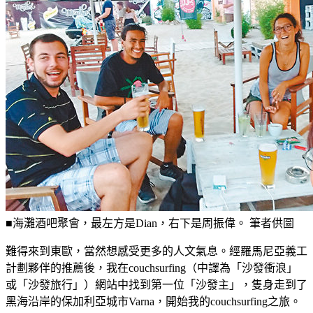
■海灘酒吧聚會，最左方是Dian，右下是周振偉。 筆者供圖
難得來到東歐，當然想感受更多的人文氣息。經羅馬尼亞義工
計劃夥伴的推薦後，我在couchsurfing（中譯為「沙發衝浪」
或「沙發旅行」）網站中找到第一位「沙發主」，隻身走到了
黑海沿岸的保加利亞城市Varna，開始我的couchsurfing之旅。