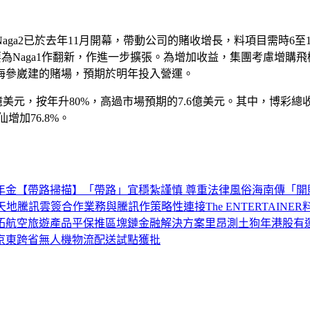
ga2已於去年11月開幕，帶動公司的賭收增長，料項目需時6至1
要為Naga1作翻新，作進一步擴張。為增加收益，集團考慮增
海參崴建的賭場，預期於明年投入營運。
元，按年升80%，高過市場預期的7.6億美元。其中，博彩總收入按
仙增加76.8%。
年金
【帶路掃描】「帶路」宜穩紮謹慎 尊重法律風俗
海南傳「開
天地騰訊雲簽合作
業務與騰訊作策略性連接
The ENTERTAI
拓航空旅遊產品
平保推區塊鏈金融解決方案
里昂測土狗年港股有
京東跨省無人機物流配送試點獲批