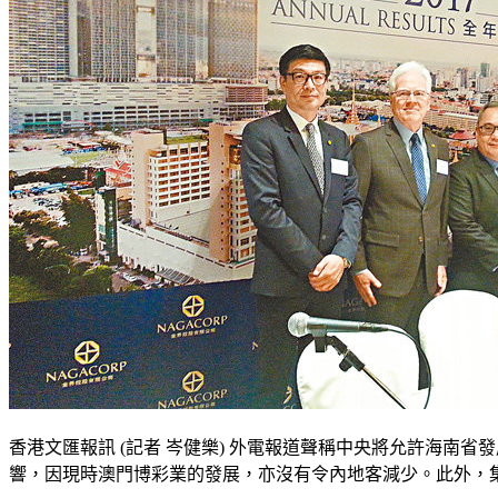
香港文匯報訊 (記者 岑健樂) 外電報道聲稱中央將允許海南省發展
響，因現時澳門博彩業的發展，亦沒有令內地客減少。此外，