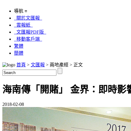
導航 ≡
關於文匯報
雲報紙
文匯報PDF版
移動客戶端
繁體
簡體
首頁
>
文匯報
> 兩地產經 > 正文
海南傳「開賭」 金界：即時影
2018-02-08