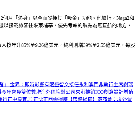
2個月「熱身」以全面發揮其「吸金」功能。他續指，Naga2和
購飛機以接載旅客往來柬埔寨，優先考慮的航點為無直航的地方，
年升85%至9.26億美元，純利則增39%至2.55億美元，每股
賭」 金界：即時影響有限
盛智文接任永利澳門非執行主席
謝瑞
NER料今年會員雙位數增
海外區塊鏈公司來港推銷ICO
創意設計增值
運行
正中最宜居 正北正西需迴避
【帶路掃描】廠商會：境外資