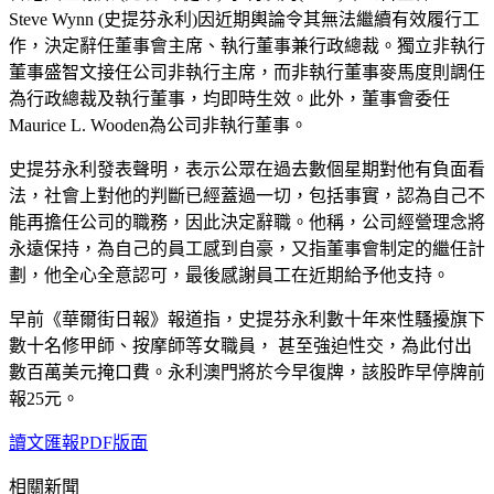
Steve Wynn (史提芬永利)因近期輿論令其無法繼續有效履行工
作，決定辭任董事會主席、執行董事兼行政總裁。獨立非執行
董事盛智文接任公司非執行主席，而非執行董事麥馬度則調任
為行政總裁及執行董事，均即時生效。此外，董事會委任
Maurice L. Wooden為公司非執行董事。
史提芬永利發表聲明，表示公眾在過去數個星期對他有負面看
法，社會上對他的判斷已經蓋過一切，包括事實，認為自己不
能再擔任公司的職務，因此決定辭職。他稱，公司經營理念將
永遠保持，為自己的員工感到自豪，又指董事會制定的繼任計
劃，他全心全意認可，最後感謝員工在近期給予他支持。
早前《華爾街日報》報道指，史提芬永利數十年來性騷擾旗下
數十名修甲師、按摩師等女職員， 甚至強迫性交，為此付出
數百萬美元掩口費。永利澳門將於今早復牌，該股昨早停牌前
報25元。
讀文匯報PDF版面
相關新聞