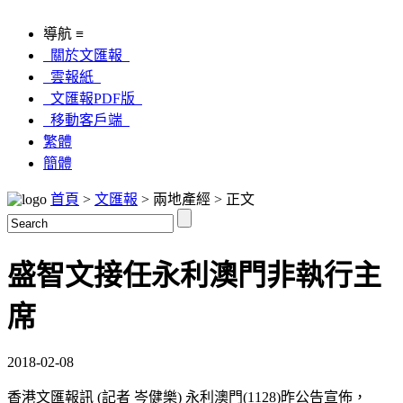
導航 ≡
關於文匯報
雲報紙
文匯報PDF版
移動客戶端
繁體
簡體
首頁
>
文匯報
> 兩地產經 > 正文
盛智文接任永利澳門非執行主
席
2018-02-08
香港文匯報訊 (記者 岑健樂) 永利澳門(1128)昨公告宣佈，