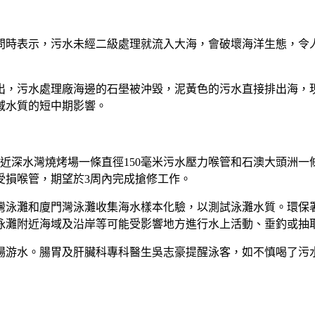
問時表示，污水未經二級處理就流入大海，會破壞海洋生態，令
出，污水處理廠海邊的石壆被沖毀，泥黃色的污水直接排出海，
域水質的短中期影響。
近深水灣燒烤場一條直徑150毫米污水壓力喉管和石澳大頭洲一
受損喉管，期望於3周內完成搶修工作。
灣泳灘和廈門灣泳灘收集海水樣本化驗，以測試泳灘水質。環保
泳灘附近海域及沿岸等可能受影響地方進行水上活動、垂釣或抽
場游水。腸胃及肝臟科專科醫生吳志豪提醒泳客，如不慎喝了污