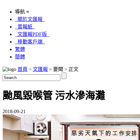
導航 ≡
關於文匯報
雲報紙
文匯報PDF版
移動客戶端
繁體
簡體
首頁
>
文匯報
> 要聞 > 正文
颱風毀喉管 污水滲海灘
2018-09-21