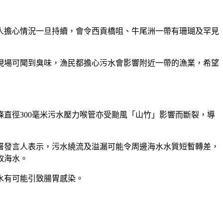
人擔心情況一旦持續，會令西貢橋咀、牛尾洲一帶有珊瑚及罕見
現場可聞到臭味，漁民都擔心污水會影響附近一帶的漁業，希望
條直徑300毫米污水壓力喉管亦受颱風「山竹」影響而斷裂，導
署發言人表示，污水繞流及溢漏可能令周邊海水水質短暫轉差，
取海水。
水有可能引致腸胃感染。