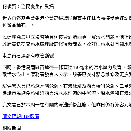
何俊賢：漁民憂生計受損
世界自然基金會香港分會高級環境保育主任林言霞接受傳媒訪
魚類品種死亡。
民建聯漁農界立法會議員何俊賢到過西貢了解污水問題。他指
政府盡快提交污水處理廠的修復時間表，及評估污水對有關水
港島南石澳都有喉管斷裂
同時，香港島南區苗鍾徑一條直徑450毫米的污水壓力喉管、鄰
致污水溢出。渠務署發言人表示，該署已安排緊急維修及更換
環保署人員已於深水灣泳灘、石澳泳灘及西貢橋咀泳灘、三星
建議市民避免於鄰近西貢污水處理廠的牛尾海、深水灣和石澳
康文署已於本周一在有關的泳灘懸掛紅旗，但昨日仍有泳客到
讀文匯報PDF版面
相關新聞