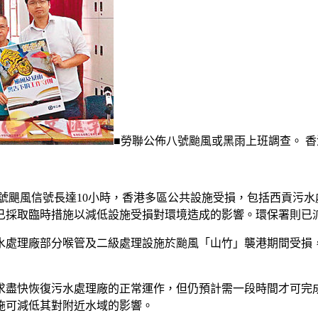
■勞聯公佈八號颱風或黑雨上班調查。 香
號颶風信號長達10小時，香港多區公共設施受損，包括西貢污
已採取臨時措施以減低設施受損對環境造成的影響。環保署則已
水處理廠部分喉管及二級處理設施於颱風「山竹」襲港期間受損
求盡快恢復污水處理廠的正常運作，但仍預計需一段時間才可完
施可減低其對附近水域的影響。