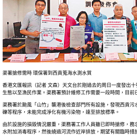
渠署搶修需時 環保署到西貢蒐海水測水質
香港文匯報訊（記者 文森）天文台於剛過去的周日一度發出十
生態以至漁民作業。渠務署預計維修工作需要一段時間，目前
渠務署於颱風「山竹」襲港後檢查部門所有設施，發現西貢污
礫等程序，未能完成淨化有機污染物，達至排放標準。
由於設施的損毀情況嚴重，渠務署工作人員雖已即時搶修，務
水附加消毒程序，然後繞過河流作近岸排放，期望有關臨時措