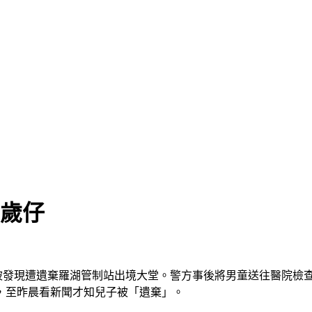
5歲仔
晚被發現遭遺棄羅湖管制站出境大堂。警方事後將男童送往醫院檢
，至昨晨看新聞才知兒子被「遺棄」。