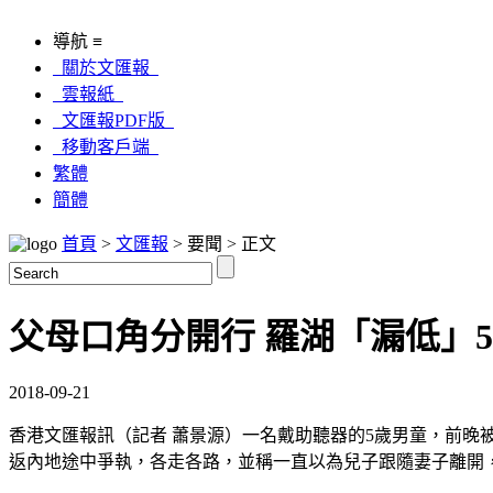
導航 ≡
關於文匯報
雲報紙
文匯報PDF版
移動客戶端
繁體
簡體
首頁
>
文匯報
> 要聞 > 正文
父母口角分開行 羅湖「漏低」
2018-09-21
香港文匯報訊（記者 蕭景源）一名戴助聽器的5歲男童，前
返內地途中爭執，各走各路，並稱一直以為兒子跟隨妻子離開