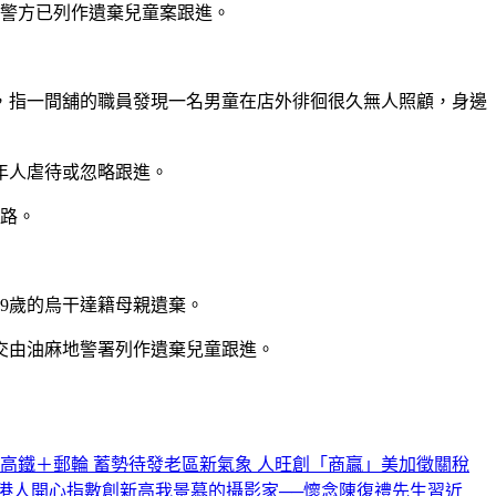
，警方已列作遺棄兒童案跟進。
案，指一間舖的職員發現一名男童在店外徘徊很久無人照顧，身邊
年人虐待或忽略跟進。
各路。
39歲的烏干達籍母親遺棄。
交由油麻地警署列作遺棄兒童跟進。
高鐵＋郵輪 蓄勢待發
老區新氣象 人旺創「商贏」
美加徵關稅
港人開心指數創新高
我景慕的攝影家──懷念陳復禮先生
習近