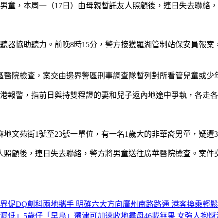
男童，本周一（17日）由母親暫託友人照顧後，連日失去聯絡
聽器協助聽力。前晚8時15分，警方接獲羅湖管制站保安員報
區醫院檢查，案交由邊界警區刑事調查隊暫列對所看管兒童或少
返港報警，指前日與持雙程證的妻和兒子返內地途中爭執，各走
油麻地文苑街1號至23號一單位，有一名1歲大的非華裔男童，疑遭
友人照顧後，連日失去聯絡，警方將男童送往廣華醫院檢查。案件
界促DQ
創科兩地攜手 明確六大方向
廣州南路路通 港客換乘輕鬆
漏低」5歲仔
「早鳥」遷津可加速收地
尋母46載無果 女強人抱憾