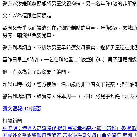
警方以涉嫌疏忽照顧將男童父親拘捕。另一名年僅1歲的非華裔
父：以為佢跟住阿媽走
疑因父母爭執而被遺棄在羅湖管制站的男童，年僅5歲，需戴助
另有一輛淺藍色嬰兒車。
警方到場調查，不排除男童早前遭父母遺棄，遂將男童送往北
至昨日早上9時許，一名任職地盤工的姓劉（48）男子經羅湖
他一直以為兒子跟隨妻子離開。
昨晨10時45分，警方接獲一名33歲的非華裔女子報案，指在
警員到場調查，證實有人在本周一（17日）將兒子暫託上址
讀文匯報PDF版面
相關新聞
張曉明：港邁入高鐵時代 提升民眾幸福感
小麗「暗獨」參選 政
五成外企受影響
颱風毀喉管 污水滲海灘
父母口角分開行 羅湖「