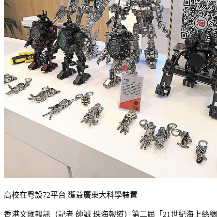
高校在粵設72平台 獲益廣東大科學裝置
香港文匯報訊（記者 帥誠 珠海報道）第二屆「21世紀海上絲