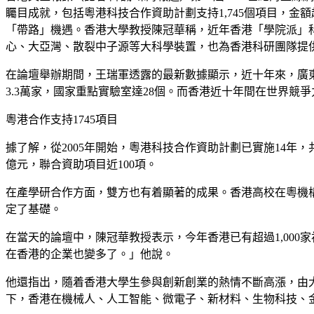
矚目成就，包括粵港科技合作資助計劃支持1,745個項目，金
「帶路」機遇。香港大學教授陳冠華稱，近年香港「學院派」
心、大亞灣、散裂中子源等大科學裝置，也為香港科研團隊提
在論壇舉辦期間，王瑞軍透露的最新數據顯示，近十年來，廣東從2
3.3萬家，國家重點實驗室達28個。而香港近十年間在世界競
粵港合作支持1745項目
據了解，從2005年開始，粵港科技合作資助計劃已實施14年，共
億元，聯合資助項目近100項。
在產學研合作方面，雙方也有着顯著的成果。香港高校在粵機構
定了基礎。
在當天的論壇中，陳冠華教授表示，今年香港已有超過1,00
在香港的企業也變多了。」他說。
他還指出，隨着香港大學生參與創新創業的熱情不斷高漲，由
下，香港在機械人、人工智能、微電子、新材料、生物科技、