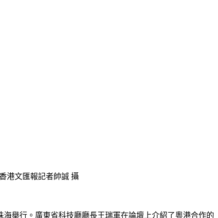
香港文匯報記者帥誠 攝
日在珠海舉行。廣東省科技廳廳長王瑞軍在論壇上介紹了粵港合作的