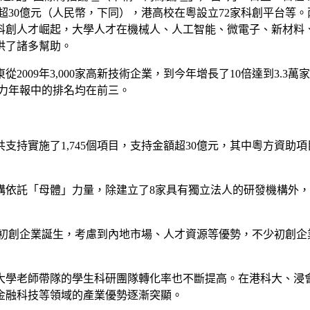
額超30億元（人民幣，下同），港高校在粵設立72家科創平台
科創人才崛起，大學人才在機械人、人工智能、微電子、新材料
供了諸多幫助。
009年3,000家高新技術企業，到今年增長了10倍達到3.3
爭力年報中的排名均在前三。
支持實施了1,745個項目，支持金額超30億元，其中粵方資助項目
依託「母體」力量，除建立了8家具有獨立法人的研發機構外，
0家初創企業誕生，考慮到內地市場、人才資源等優勢，不少初創
大學老師帶隊的學生科研團隊轉化率也不斷提高。在港科大、浸
金融科技等領域的產業優勢逐漸突顯。