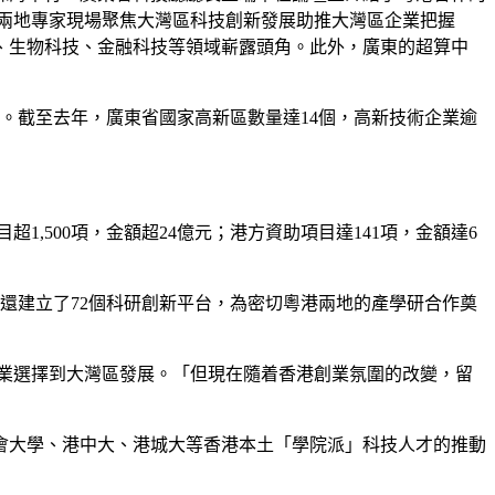
等。兩地專家現場聚焦大灣區科技創新發展助推大灣區企業把握
、生物科技、金融科技等領域嶄露頭角。此外，廣東的超算中
萬家。截至去年，廣東省國家高新區數量達14個，高新技術企業逾
超1,500項，金額超24億元；港方資助項目達141項，金額達6
還建立了72個科研創新平台，為密切粵港兩地的產學研合作奠
企業選擇到大灣區發展。「但現在隨着香港創業氛圍的改變，留
會大學、港中大、港城大等香港本土「學院派」科技人才的推動