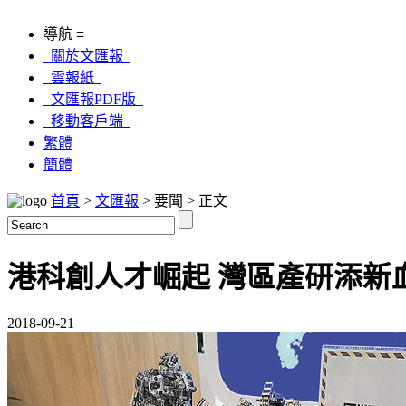
導航 ≡
關於文匯報
雲報紙
文匯報PDF版
移動客戶端
繁體
簡體
首頁
>
文匯報
> 要聞 > 正文
港科創人才崛起 灣區產研添新
2018-09-21