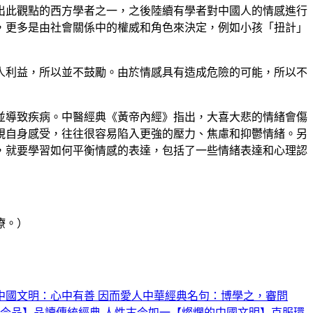
出此觀點的西方學者之一，之後陸續有學者對中國人的情感進行
，更多是由社會關係中的權威和角色來決定，例如小孩「扭計」
人利益，所以並不鼓勵。由於情感具有造成危險的可能，所以不
並導致疾病。中醫經典《黃帝內經》指出，大喜大悲的情緒會傷
視自身感受，往往很容易陷入更強的壓力、焦慮和抑鬱情緒。另
，就要學習如何平衡情感的表達，包括了一些情緒表達和心理認
療。）
中國文明：心中有善 因而愛人
中華經典名句：博學之，審問
今品】品讀傳統經典 人性古今如一
【燦爛的中國文明】克服環