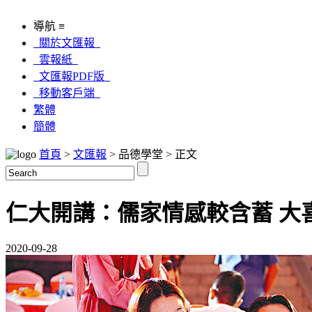
導航 ≡
關於文匯報
雲報紙
文匯報PDF版
移動客戶端
繁體
簡體
首頁
>
文匯報
> 品德學堂 > 正文
仁大開講：儒家情感較含蓄 大
2020-09-28