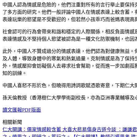
中國人認為情感是危險的，他們注重對所有的言行舉止要保持
了多方面的研究。他們一般評論中國人在情感表達上較含蓄，
表達玩樂的慾望是不受歡迎的，但若然小孩乖巧而爸媽表現高
社會認可的行為會帶來和諧和穩定的人際關係，相反負面情感
表達情感及不堅持個人慾望被認為是一種文化防禦機制，也因
此外，中國人不贊成過分的情感表達，他們認為對健康無益。
及人體，導致身體中的寒氣和熱氣過量。克制情感是為了保持
外，情感壓抑會妨礙個人去尋求社會幫助，從而進一步加劇孤
知的訓練。
中國人喜怒不形於色，但曉得用詩詞歌賦憑歌寄意，下期仁大
孫天倫教授（香港樹仁大學學術副校長，亦為亞洲專業輔導及
讀文匯報PDF版面
相關新聞
仁大開講：儒家情感較含蓄 大喜大悲易傷身
古道今談 ：謙謙君
之，慎思之，明辨之，篤行之。
【仁大開講】教師引導思考 建