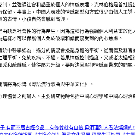
克制，並強調社會和諧重於個人的情感表達。克林伯格是首批提
有保留。事實上，中國人表達的情感類型和方式很少由個人主導
興的表情，小孩自然會感到高興。
是由缺乏社會性的行為產生，因為這種行為強調個人利益重於他
為這樣才可以保護個人免於破壞和諧而感受到的內心焦慮。
傳統中醫學認為，過分的情感會擾亂身體的平衡，從而傷及器官
生理平衡，免於疾病。不過，若果情感控制過度，又或者太過輕
獨感和疏離感，使得壓力升級。要解決因壓抑情感而帶來的問題
開講將為你講《粵語流行歌曲與中華文化》。
心理協會之創辦人。主要研究範疇包括中國心理學和中國心理治
子 有而不居
古經今品：有修養就有自信 毋須理別人看法
燦爛的
立文化道德認同
【古道今談】繼承文化發展 積累生活智慧
【古經