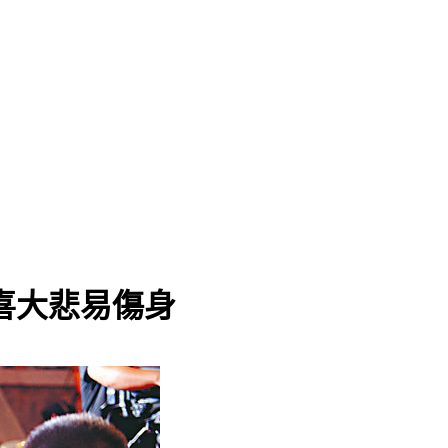
喜大悲易傷身