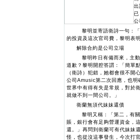
出
已
公
黎明並寄語衛詩一句：「塞
的投資及這次官司費，黎明表
解除合約是公司立場
黎明昨日有備而來，主動
道歉？黎明開腔答謂：「簡單
（衛詩）犯錯，她都會很不開
公司Amusic第二次回應，
世界中有得有失是常規，對於
就做不到一間公司。」
衛蘭無須代妹妹還債
黎明又稱：「第二，有關
賬，銀行會有足夠營運資金，
還。」再問到衛蘭可有代妹妹
怪，也從沒這事發生，今次打