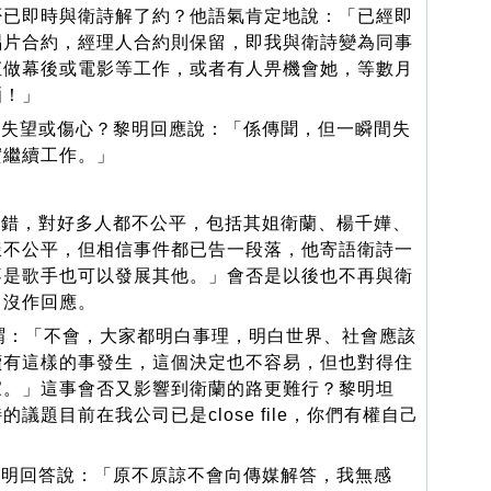
否已即時與衛詩解了約？他語氣肯定地說：「已經即
唱片合約，經理人合約則保留，即我與衛詩變為同事
佢做幕後或電影等工作，或者有人畀機會她，等數月
晒！」
失望或傷心？黎明回應說：「係傳聞，但一瞬間失
實繼續工作。」
錯，對好多人都不公平，包括其姐衛蘭、楊千嬅、
樣不公平，但相信事件都已告一段落，他寄語衛詩一
不是歌手也可以發展其他。」會否是以後也不再與衛
，沒作回應。
：「不會，大家都明白事理，明白世界、社會應該
續有這樣的事發生，這個決定也不容易，但也對得住
家。」這事會否又影響到衛蘭的路更難行？黎明坦
議題目前在我公司已是close file，你們有權自己
」
明回答說：「原不原諒不會向傳媒解答，我無感