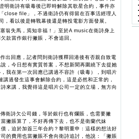
證明衛詩有吸毒後已即時解除其歌星合約，事件亦
「close file」，不過衛詩仍有得留在百事活經理人
司，看以後是轉戰幕後還是轉投電影方面發展。
翁失馬，焉知非福！」至於A music在衛詩身上
明欠款當作銀行撇賬，不會追回。
作出回應，記者問到衛詩獲釋回港後有否親自致電
點說，今日想有實質答案，不想新聞再圍繞下去提她
心，我在第一次回應已講過不容許（吸毒），到唱片
也明確講過發生這事會解除合約，這是必然和正常的，
衛詩來講，我覺得這是唱片公司一定的立場，無方向
傳衛詩欠公司錢，等於銀行也有爛賬，也需要撇
這當撇賬算了，不好再傳下去，也不是衛蘭代妹
還債，迫於加簽三年合約？黎明重申：這樣的想法好
官司的費用也當撇賬不會向衛詩追討，他說：「撇賬