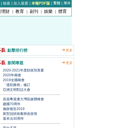
|
檢索
|
加入最愛
|
本報PDF版
|
|
資理財
|
教育
|
副刊
|
娛樂
|
體育
點擊排行榜
更多
新聞專題
更多
2020-2021年度財政預算案
2020年兩會
2019全國兩會
「逃犯條例」修訂
亞洲文明對話大會
首屆粵港澳大灣區媒體峰會
建國70周年
施政報告2019
新型冠狀病毒肺炎疫情
基本法30周年