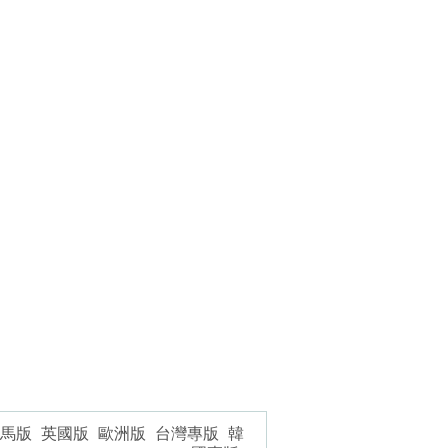
馬版
英國版
歐洲版
台灣專版
韓