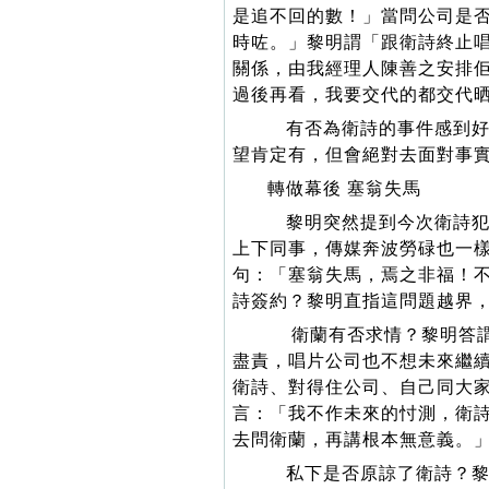
是追不回的數！」當問公司是
時咗。」黎明謂「跟衛詩終止
關係，由我經理人陳善之安排
過後再看，我要交代的都交代
有否為衛詩的事件感到好
望肯定有，但會絕對去面對事
轉做幕後 塞翁失馬
黎明突然提到今次衛詩犯
上下同事，傳媒奔波勞碌也一
句：「塞翁失馬，焉之非福！
詩簽約？黎明直指這問題越界
衛蘭有否求情？黎明答謂
盡責，唱片公司也不想未來繼
衛詩、對得住公司、自己同大
言：「我不作未來的忖測，衛詩的
去問衛蘭，再講根本無意義。
私下是否原諒了衛詩？黎