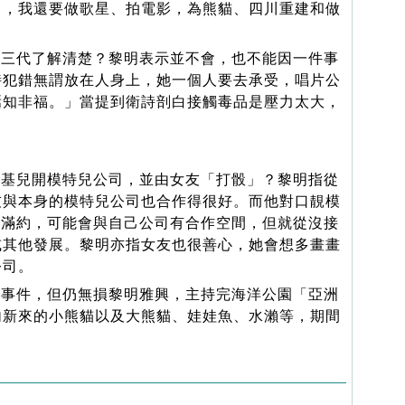
己，我還要做歌星、拍電影，為熊貓、四川重建和做
三代了解清楚？黎明表示並不會，也不能因一件事
詩犯錯無謂放在人身上，她一個人要去承受，唱片公
焉知非福。」當提到衛詩剖白接觸毒品是壓力太大，
基兒開模特兒公司，並由女友「打骰」？黎明指從
友與本身的模特兒公司也合作得很好。而他對口靚模
知她將滿約，可能會與自己公司有合作空間，但就從沒接
或其他發展。黎明亦指女友也很善心，她會想多畫畫
公司。
事件，但仍無損黎明雅興，主持完海洋公園「亞洲
內新來的小熊貓以及大熊貓、娃娃魚、水瀨等，期間