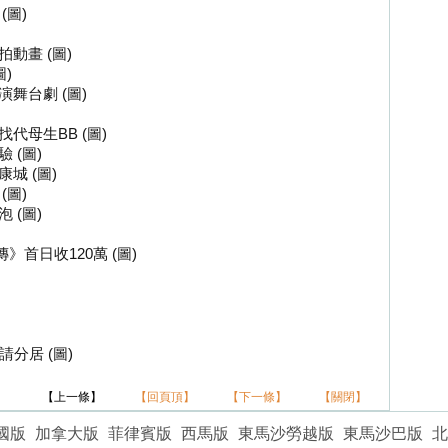
(圖)
動畫 (圖)
)
舞台劇 (圖)
代母生BB (圖)
 (圖)
城 (圖)
(圖)
 (圖)
首日收120萬 (圖)
分居 (圖)
】
【上一條】
【回頁頂】
【下一條】
【關閉】
國版
加拿大版
菲律賓版
西馬版
東馬沙勞越版
東馬沙巴版
北