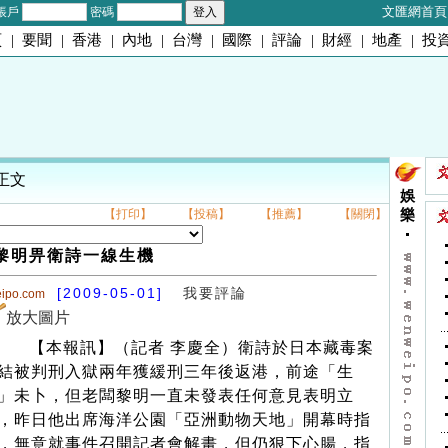
文匯網首頁
帳戶
密碼
頁
|
要聞
|
香港
|
內地
|
台灣
|
國際
|
評論
|
財經
|
地產
|
投
 正文
娛
【打印】
【投稿】
【推薦】
【關閉】
樂
黎明畀衛詩一線生機
[2009-05-01]
我要評論
eipo.com
放大圖片
【本報訊】（記者 李慶全）衛詩於日本藏毒案
結被判刑入獄兩年獲緩刑三年後返港，前途「生
」未卜，但老闆黎明一直未發表任何意見表明立
，昨日他出席海洋公園「亞洲動物天地」開幕時指
，無意就事件召開記者會解畫，但仍狠下心腸，指