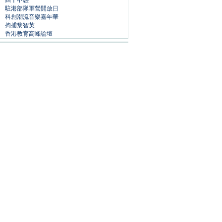
四十不惑
駐港部隊軍營開放日
科創潮流音樂嘉年華
拘捕黎智英
香港教育高峰論壇