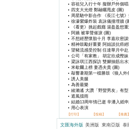
容祖兒入行十年 擬辦戶外個唱 
四支大光燈 鄭融曬甩皮 (圖)
周星馳中影合作 《長江七號》拍
徐濠縈爆炸裝 袁詠儀撞埋牆 (圖
《看更》挑起戲癮 湯盈盈想重演
阿嬌 被掌聲催淚 (圖)
不想經歷懷胎十月 李嘉欣密謀找
精神鼓勵好重要 阿姐談抗癌經驗
望豬流感受控制 任達華月中赴康
公司「有家教」 胡定欣成慳妹 
梁詠琪江西探訪 雙腳抽筋出水泡
米歇爾上榜 妻憑夫貴 (圖)
敲響暑期第一檔勝鼓《狼人外傳》
誘人美腿
為善最樂
綾瀨遙 大讚「野蠻男友」有型
遮風擋雨
結婚13周年情已逝 辛潘入紙申請
用心表演
【打印】
【投稿】
【推薦
文匯海外版
美洲版
東南亞版
泰