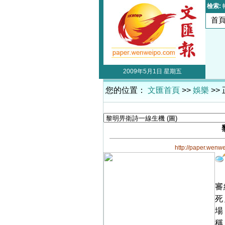
檢索:
首
2009年5月1日 星期五
您的位置：
文匯首頁
>>
娛樂
>>
http://paper.wenw
審
死
場
稱