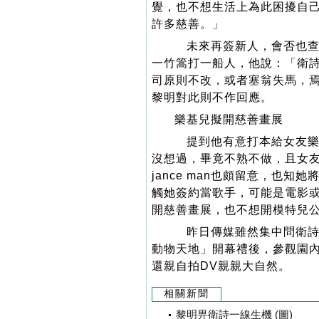
覺，也不想生活上為此困擾自
許多慈善。」
未來再簽新人，會否也查
一竹篙打一船人，他說：「衛
司原則不改，或者塞翁失馬，
黎明對此則不作回應。
樂基兒擬開慈善畫展
提到他有意打本給女友樂
沒想過，畢竟不熟不做，且女
jance man也頗留意，也
觸她簽約當歌手，可能是電影
開慈善畫展，也不想開模特兒
昨日傳媒雖然集中問衛詩
動物天地」開幕禮後，參觀園
還親自拍DV親親大自然。
相關新聞
黎明畀衛詩一線生機 (圖)