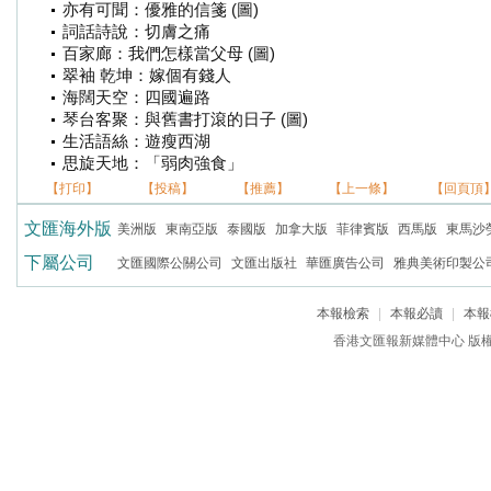
亦有可聞：優雅的信箋 (圖)
詞話詩說：切膚之痛
百家廊：我們怎樣當父母 (圖)
翠袖 乾坤：嫁個有錢人
海闊天空：四國遍路
琴台客聚：與舊書打滾的日子 (圖)
生活語絲：遊瘦西湖
思旋天地：「弱肉強食」
【打印】
【投稿】
【推薦】
【上一條】
【回頁頂
文匯海外版
美洲版
東南亞版
泰國版
加拿大版
菲律賓版
西馬版
東馬沙
下屬公司
文匯國際公關公司
文匯出版社
華匯廣告公司
雅典美術印製公
本報檢索
|
本報必讀
|
本報
香港文匯報新媒體中心 版權所有 c