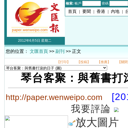
檢索:
帳戶
密碼
首頁
|
要聞
|
香港
|
內地
|
2012年6月5日 星期二
您的位置：
文匯首頁
>>
副刊
>> 正文
【打印】
【投稿】
【推薦】
【關閉
琴台客聚：與舊書打
[20
http://paper.wenweipo.com
我要評論
放大圖片