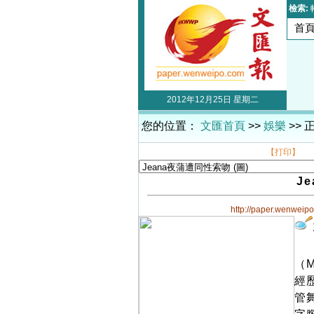
檢索:
首
2012年12月25日 星期二
您的位置：
文匯首頁
>>
娛樂
>> 
【打印】
J
http://paper.wenweip
（
經
管