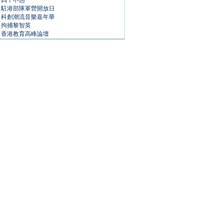
四十不惑
駐港部隊軍營開放日
科創潮流音樂嘉年華
拘捕黎智英
香港教育高峰論壇