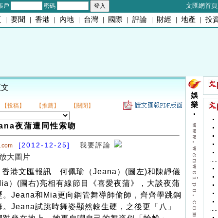
文匯網首頁
帳戶
密碼
頁
|
要聞
|
香港
|
內地
|
台灣
|
國際
|
評論
|
財經
|
地產
|
投
正文
娛
樂
【投稿】
【推薦】
【關閉】
eana夜蒲遭同性索吻
[2012-12-25]
我要評論
o.com
放大圖片
香港文匯報訊 何佩瑜（Jeana）(圖左)和陳靜儀
Mia）(圖右)亮相有線節目《喜愛夜蒲》，大談夜蒲
歷。Jeana和Mia更向鋼管舞導師偷師，齊齊學跳鋼
舞。Jeana試跳時舞姿顯然較生硬，之後更「八」