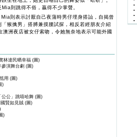
腳跌坐在地上，她更自嘲自己的舞姿似「蛤蚧」。
反Mia則跳得不俗，贏得不少掌聲。
Mia則表示討厭自己夜蒲時男仔埋身搭訕，自揭曾
到「猴擒男」搭膊兼摸腰試探，相反若經朋友介紹
曾在澳洲夜店被女仔索吻，令她無奈地表示可能外國
實林達民晒幸福 (圖)
參演舞台劇 (圖)
用 (圖)
)
公公」跳嘻哈舞 (圖)
國賢如見賊 (圖)
)
圖)