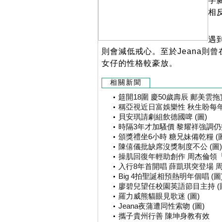
字
相
遇
則會減低戒心。至於Jeana則
女仔的性格較豪放。
相關新聞
筵開18圍 慶50歲壽辰 鄺美雲拖
稱亞視近日富娛樂性 秋生盼每年
貝安琪請劇組飲德國啤 (圖)
時隔3年才加騷價 黎耀祥強調仍抵
頒獎禮坐6小時 糖兄妹備乾糧 (圖
陳僖儀批缺席沒獎制度不公 (圖)
操肌回復年輕助創作 周杰倫領「
入行8年首開唱 薛凱琪突登場 周
Big 4拍聖誕相預熱明年個唱 (圖
廖碧兒望任校園英語節目主持 (
羅力威熊貓眼見歌迷 (圖)
Jeana夜蒲遭同性索吻 (圖)
攜子貴州行善 陳坤身教有效