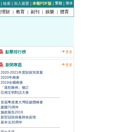
|
檢索
|
加入最愛
|
本報PDF版
|
|
資理財
|
教育
|
副刊
|
娛樂
|
體育
點擊排行榜
更多
新聞專題
更多
2020-2021年度財政預算案
2020年兩會
2019全國兩會
「逃犯條例」修訂
亞洲文明對話大會
首屆粵港澳大灣區媒體峰會
建國70周年
施政報告2019
新型冠狀病毒肺炎疫情
基本法30周年