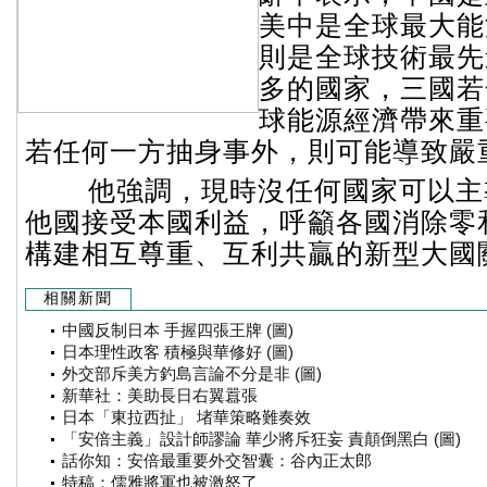
美中是全球最大能
則是全球技術最先
多的國家，三國若
球能源經濟帶來重
若任何一方抽身事外，則可能導致嚴
他強調，現時沒任何國家可以主
他國接受本國利益，呼籲各國消除零
構建相互尊重、互利共贏的新型大國
相關新聞
中國反制日本 手握四張王牌 (圖)
日本理性政客 積極與華修好 (圖)
外交部斥美方釣島言論不分是非 (圖)
新華社：美助長日右翼囂張
日本「東拉西扯」 堵華策略難奏效
「安倍主義」設計師謬論 華少將斥狂妄 責顛倒黑白 (圖)
話你知：安倍最重要外交智囊：谷內正太郎
特稿：儒雅將軍也被激怒了