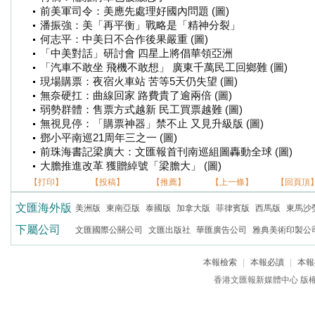
前美軍司令：美應先處理好國內問題 (圖)
潘振強：美「再平衡」戰略是「精神分裂」
何志平：中美日不合作後果嚴重 (圖)
「中美對話」研討會 四星上將倡華領亞洲
「汽車不敢坐 飛機不敢想」 廣東千萬民工回鄉難 (圖)
現場購票：夜宿火車站 苦等5天仍失望 (圖)
無奈硬扛：曲線回家 路費貴了逾兩倍 (圖)
弱勢群體：售票方式越新 民工買票越難 (圖)
無視見停：「購票神器」禁不止 又見升級版 (圖)
鄧小平南巡21周年三之一 (圖)
前珠海書記梁廣大：文匯報首刊南巡組圖轟動全球 (圖)
大膽推進改革 獲贈綽號「梁膽大」 (圖)
【打印】
【投稿】
【推薦】
【上一條】
【回頁頂
文匯海外版
美洲版
東南亞版
泰國版
加拿大版
菲律賓版
西馬版
東馬沙
下屬公司
文匯國際公關公司
文匯出版社
華匯廣告公司
雅典美術印製公
本報檢索
|
本報必讀
|
本報
香港文匯報新媒體中心 版權所有 c