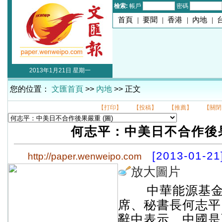
檢索:
帳戶
密碼
首頁
|
要聞
|
香港
|
內地
|
2013年1月21日 星期一
您的位置：
文匯首頁
>>
內地
>> 正文
【打印】
【投稿】
【推薦】
【關閉
何志平：中美日不合作後
[2013-01-21
http://paper.wenweipo.com
放大圖片
中華能源基金
席、秘書長何志平
辭中表示，中國是