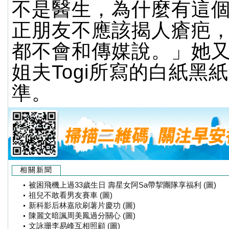
不是醫生，為什麼有這
正朋友不應該揭人瘡疤
都不會和傳媒說。」她
姐夫Togi所寫的白紙黑
準。
相關新聞
被困飛機上過33歲生日 壽星女阿Sa帶挈團隊享福利 (圖)
祖兒不敢看男友賽車 (圖)
新科影后林嘉欣刷薯片慶功 (圖)
陳麗文暗諷周美鳳過分關心 (圖)
文詠珊李易峰互相照顧 (圖)