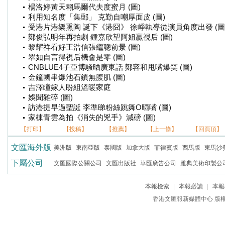
楊洛婷黃天翱馬爾代夫度蜜月 (圖)
利用知名度「集郵」 克勤自嘲厚面皮 (圖)
受港片港樂熏陶 誕下《港囧》 徐崢執導從演員角度出發 (圖
鄭俊弘明年再拍劇 鍾嘉欣望阿姐贏視后 (圖)
黎耀祥看好王浩信張繼聰前景 (圖)
翠如自言得視后機會是零 (圖)
CNBLUE4子亞博騷晒廣東話 鄭容和甩嘴爆笑 (圖)
金鐘國串爆池石鎮無腹肌 (圖)
吉澤瞳嫁人盼組溫暖家庭
娛聞雜碎 (圖)
訪港提早過聖誕 李準睇粉絲跳舞O晒嘴 (圖)
家棟青雲為拍《消失的兇手》減磅 (圖)
【打印】
【投稿】
【推薦】
【上一條】
【回頁頂】
文匯海外版
美洲版
東南亞版
泰國版
加拿大版
菲律賓版
西馬版
東馬沙
下屬公司
文匯國際公關公司
文匯出版社
華匯廣告公司
雅典美術印製公
本報檢索
|
本報必讀
|
本報
香港文匯報新媒體中心 版權所有 c