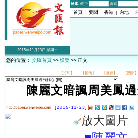
檢索:
帳戶
密碼
首頁
|
要聞
|
香港
|
內地
|
2015年11月23日 星期一
您的位置：
文匯首頁
>>
娛樂
>> 正文
【打印】
【投稿】
【推薦】
【關閉
陳麗文暗諷周美鳳過
[2015-11-23]
http://paper.wenweipo.com
放大圖片
■陳麗文