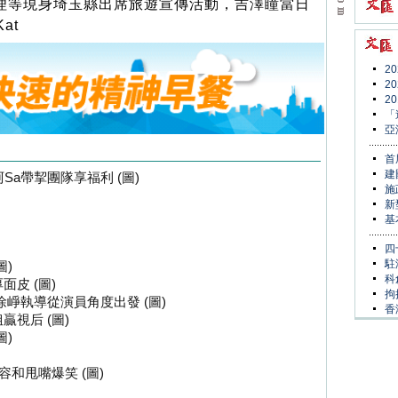
口真理等現身埼玉縣出席旅遊宣傳活動，吉澤瞳當日
at
2
2
2
「
亞
首
建
Sa帶挈團隊享福利 (圖)
施
新
基
四
駐
圖)
科
皮 (圖)
拘
徐崢執導從演員角度出發 (圖)
香
視后 (圖)
圖)
容和甩嘴爆笑 (圖)