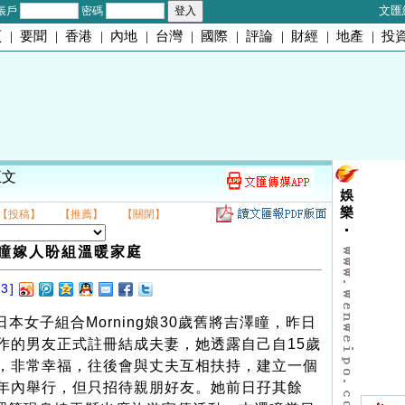
文匯
帳戶
密碼
頁
|
要聞
|
香港
|
內地
|
台灣
|
國際
|
評論
|
財經
|
地產
|
投
正文
娛
樂
【投稿】
【推薦】
【關閉】
瞳嫁人盼組溫暖家庭
3]
本女子組合Morning娘30歲舊將吉澤瞳，昨日
作的男友正式註冊結成夫妻，她透露自己自15歲
，非常幸福，往後會與丈夫互相扶持，建立一個
年內舉行，但只招待親朋好友。她前日孖其餘