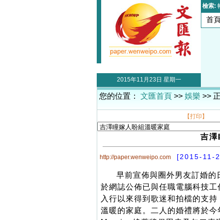
檢索:
首
2015年11月23日 星期一
您的位置：
文匯首頁
>>
娛樂
>> 
【打印】
吉澤
[2015-11-2
http://paper.wenweipo.com
早前宣佈與圈外男友訂婚的日
於網誌公佈已與任職電腦科技工
入行以來得到歌迷和拍檔的支持
溫暖的家庭。二人的婚禮將於今