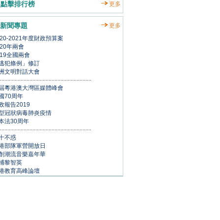
點擊排行榜
更多
新聞專題
更多
020-2021年度財政預算案
020年兩會
019全國兩會
逃犯條例」修訂
洲文明對話大會
屆粵港澳大灣區媒體峰會
國70周年
政報告2019
型冠狀病毒肺炎疫情
本法30周年
十不惑
港部隊軍營開放日
創潮流音樂嘉年華
捕黎智英
港教育高峰論壇