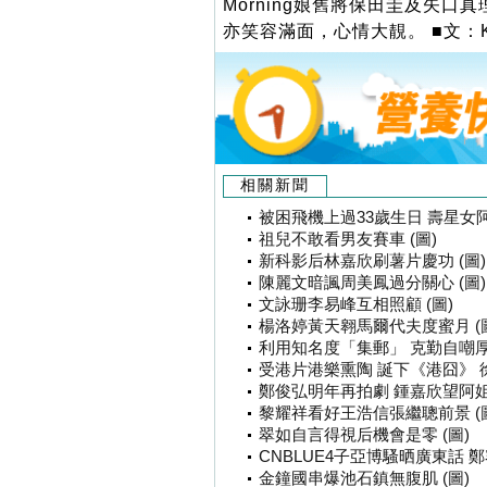
Morning娘舊將保田圭及矢
亦笑容滿面，心情大靚。 ■文：K
相關新聞
被困飛機上過33歲生日 壽星女阿
祖兒不敢看男友賽車 (圖)
新科影后林嘉欣刷薯片慶功 (圖)
陳麗文暗諷周美鳳過分關心 (圖)
文詠珊李易峰互相照顧 (圖)
楊洛婷黃天翱馬爾代夫度蜜月 (
利用知名度「集郵」 克勤自嘲厚面
受港片港樂熏陶 誕下《港囧》 
鄭俊弘明年再拍劇 鍾嘉欣望阿姐贏
黎耀祥看好王浩信張繼聰前景 (
翠如自言得視后機會是零 (圖)
CNBLUE4子亞博騷晒廣東話 鄭
金鐘國串爆池石鎮無腹肌 (圖)