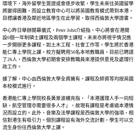
環境下，海外留學生簽證或會逐步收緊，學生未來往英國留學
將變得困難，而設立教育中心可以將英國教育模式帶到本港，
目標讓香港及鄰近地區學生在此學習，取得西倫敦大學證書。
中心昨日舉辦開幕儀式，Peter John介紹指，中心將會在港開
設6個一年制碩士課程及兩個學士課程，未來亦將視乎情況進
一步開辦更多課程，如土木工程、社會工作等。學生將於香港
能仁專上學院上課，校方擬聘用50名本地教職員，目前已聘請
了26人，西倫敦大學初期會安排教職員來港提供意見及處理行
政工作。
據了解，中心由西倫敦大學全資擁有，課程及師資等均按英國
本校模式進行。
香港能仁專上學院校長黃景波補充指，「本港護理人手一向短
缺，航空管理亦需要很多人才」，故現有課程是考慮過本港情
況而設立的。此外，音樂及法學課程是西倫敦大學的強項，相
信對港生有吸引力。個別課程設有海外交流計劃，學生可以交
流生身份往西倫敦大學上課。