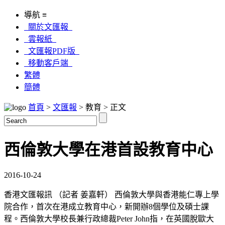
導航 ≡
關於文匯報
雲報紙
文匯報PDF版
移動客戶端
繁體
簡體
首頁
>
文匯報
> 教育 > 正文
西倫敦大學在港首設教育中心
2016-10-24
香港文匯報訊 （記者 姜嘉軒） 西倫敦大學與香港能仁專上學
院合作，首次在港成立教育中心，新開辦8個學位及碩士課
程。西倫敦大學校長兼行政總裁Peter John指，在英國脫歐大