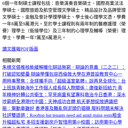
6個一年制碩士課程包括：音樂演奏音樂碩士、國際商業法法
學碩士、國際旅遊及航空管理文學碩士、精品設計及品牌管理
文學碩士、金融及會計學理學碩士、學士後心理學文憑，學費
一年8萬至9萬港元。至於學士課程則有兩年制的醫療護理（榮
譽）理學士（銜接學位）及三年制的心理學及輔導（榮譽）理
學士，學費一年7萬至8萬港元。
讀文匯報PDF版面
相關新聞
朱棣文倡推核能緩解暖化
辯話無窮．辯論的意義（二之二）：
打破認知壁壘 辯論學懂包容
西倫敦大學在港首設教育中心
一
周時事聚焦：全球攜手向「超級溫室氣體」說再見
全球化：台
上班族青睞海外工作
個人成長與人際關係：康復新招給力 青
年精神好轉
公共衛生：罕見病童有望專科救治
今日香港：深水
埗窮絕全港
現代中國：天神成功合體 航天夢想綻放
通識把
脈：電動車雖好 香港普及難
亂倒泥頭仍猖獗 廢料問題未解決
社評雙語道：Rooftop hut tenants need aid amid rising rents租金
升幅超私宅 多招支援劏房戶
智惜用電@校園：訪用電中心學