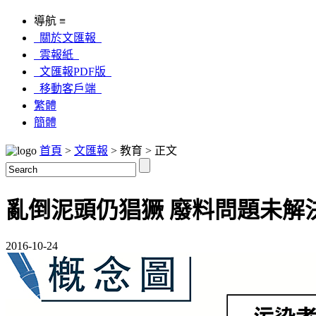
導航 ≡
關於文匯報
雲報紙
文匯報PDF版
移動客戶端
繁體
簡體
首頁
>
文匯報
> 教育 > 正文
亂倒泥頭仍猖獗 廢料問題未解
2016-10-24