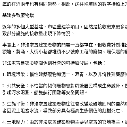
庫的在近兩年也有相同趨勢，相反，送往堆填區的數字持續上升，
基建多致廢物增
近年的多個大型基建、市區重建等項目，固然是接收愈來愈多
致部分設施的接收量出現下降情況。
事實上，非法處置建築廢物的問題一直都存在，但收費計劃推
觀塘、葵涌，大街小巷都堆積不少裝修工程的廢物。環保署的
非法處置建築廢物關係到社會的可持續發展，包括：
1. 環境污染：惰性建築廢物如泥土、瀝青，以及非惰性建築
2. 公共安全：不恰當的傾倒廢物會對周邊居民構成生命威脅
引起河水氾濫、船隻航行困難等安全問題。
3. 生態平衡：非法處置建築廢物往往會改變及破壞四周的自
者因泥土阻塞水流，導致部分具有極高生態價值的紅樹死亡。
4. 土地壓力：由於非法處置建築廢物主要以空置的官地為主