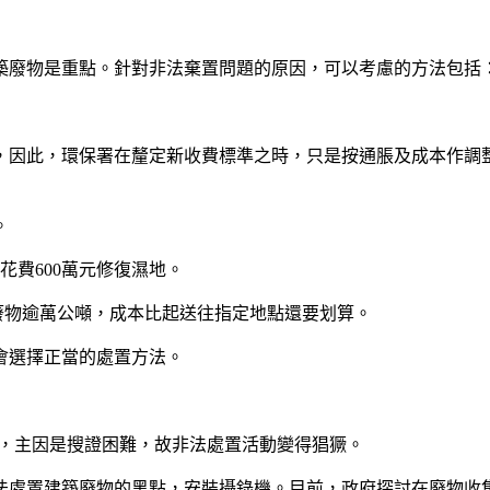
築廢物是重點。針對非法棄置問題的原因，可以考慮的方法包括
因此，環保署在釐定新收費標準之時，只是按通脹及成本作調
。
花費600萬元修復濕地。
的廢物逾萬公噸，成本比起送往指定地點還要划算。
會選擇正當的處置方法。
進，主因是搜證困難，故非法處置活動變得猖獗。
非法處置建築廢物的黑點，安裝攝錄機。目前，政府探討在廢物收