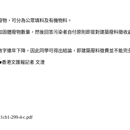
的廢物，可分為公眾填料及有機物料。
增加固體廢物數量，然後回答污染者自付原則即是對建築廢料徵
的數字連年下降，因此同學可得出結論，即建築廢料徵費並不能完
■香港文匯報記者 文澄
21cb1-299-4-c.pdf