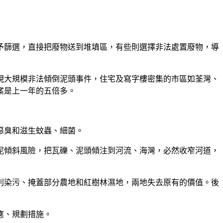
予篩選，直接把廢物送到堆填區，有些則選擇非法處置廢物，導
現大規模非法傾倒泥頭事件，住宅及寫字樓密集的市區如荃灣、
案是上一年的五倍多。
惡臭和滋生蚊蟲、細菌。
山泥傾斜風險，把瓦礫、泥頭傾注到河流、海灣，必然收窄河道，
分別染污、掩蓋部分農地和紅樹林濕地，兩地失去原有的價值。後
應、規劃措施。