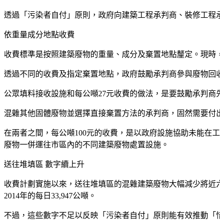
透過「污染者自付」原則，政府向建築工程承判商、裝修工程
依重量成分地點收費
收費標準是按照建築廢物的重量、成分及棄置地點釐定。現時
透過不同的收費及指定棄置地點，政府鼓勵承判商參與廢物回
公眾填料接收設施和每公噸27元收費的做法，是要鼓勵承判
混雜其他固體廢物並選擇直接棄置方法的承判商，固然需要付
在兩者之間，每公噸100元的收費，是以政府設施協助未能在
廢物一併運往市區內的不同建築廢物處置設施。
送往堆填區 數字續上升
收費計劃實施以來，送往堆填區的混雜建築廢物大幅減少將近六成，從2
2014年的每日33,947公噸。
不過，這些數字不足以反映「污染者自付」原則能有效推動「惜物」