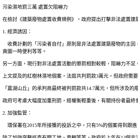
污染濕地罰三萬 處置欠阻嚇力
在檢討《建築廢物處置收費規例》，政府提出打擊非法處置建
1. 經濟誘因：
收費計劃的「污染者自付」原則是非法處置建築廢物的主因，
貪圖一時便利等等。
另一方面，現行對非法處置活動的懲罰相對較輕，阻嚇力不足
上文提及的紅樹林濕地個案，法庭共判罰款3萬元，但政府需要
「嘉湖山丘」的承判商最終被判罰款共14.7萬元，但所涉及
政府可考慮大幅度加重刑罰，經權衡輕重後，有關持份者最終
2. 加強監管：
環保署在2015年所接獲的投訴之中，只有5%的個案得到跟
除了加強突擊巡查有關工地、車輛等等，政府於上年在12個