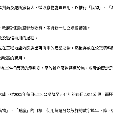
承判商及處所擁有人，徵收廢物處置費用，以推行「惜物」、「
，政府計劃調整部分收費，等待新一屆立法會審議。
收及循環再用的過程。
商先在工程地盤內篩選出可再用的建築廢物，然後存放在公眾填料
出較高的費用。
工地上進行篩選的承判商。至於離島廢物轉運設施，收費的釐定
005年每日6,556公噸降至2014年的每日2,811公噸，而運
、「減廢」的目標。使用篩選分類設施的數字連年下降，從2006年