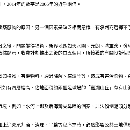
2014年的數字是2006年的近乎兩倍。
建築廢物的原因。另一個因素是缺乏相關意識，有承判商選擇不
出之後，問題變得猖獗。新界地區如天水圍、元朗、將軍澳，發
數據顯示，收費計劃推出之後的首五個月，所接獲的有關投訴個
廢物如植物、有機物料，透過降解、腐爛等等，造成有害污染物、
，例如有四層樓高、佔地面積約兩個足球場的「嘉湖山丘」存有
然環境，例如上水河上鄉及后海灣尖鼻咀的個案，非法傾倒泥頭
，加上追究承判商、清理、平整等程序需時，必然影響公共土地供