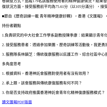
卷調查方式，追蹤179名該服務使用者的精神健康情況。結果發現
復狀況方面，接受服務前平均為75.61分（以105分滿分），接受服
■節自《歷奇訓練一載 青年精神健康好轉》，香港《文匯報》，2016
持份者觀點
1.負責研究的中大社會工作學系副教授陳季康：結果顯示青年
2. 接受服務患者：透過參加樂團、歷奇訓練等活動後，我更勇
3. 服務隊長林韻芝：傳統復康服務以庇護工作、綜合社區中
多角度思考
1. 根據資料，香港神託會服務對使用者有沒有效用？
2. 承上題，該會服務與傳統康復服務有何不同？
3. 你是否支持政府推廣香港神託會青年化精神復康服務模式？
讀文匯報PDF版面