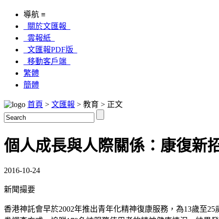
導航 ≡
關於文匯報
雲報紙
文匯報PDF版
移動客戶端
繁體
簡體
首頁
>
文匯報
> 教育 > 正文
個人成長與人際關係：康復新招
2016-10-24
新聞撮要
香港神託會早於2002年推出青年化精神復康服務，為13歲至