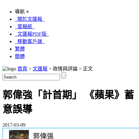
導航 ≡
關於文匯報
雲報紙
文匯報PDF版
移動客戶端
繁體
簡體
首頁
>
文匯報
> 政情與評論 > 正文
郭偉強「計首期」 《蘋果》蓄
意誤導
2017-03-09