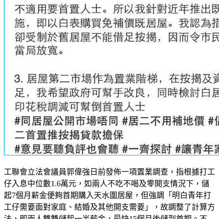
工聯會立法會議員郭偉強日前發佈一項置業調查，指根據打工
仔入息中位數1.6萬元，如兩人不吃不喝及零開支情況下，儲
起7個月薪金便夠首期購入天水圍居屋，但強調「明白青年打
工仔需要面對家庭、結婚及其他開支需要」，故調整了計算方
法，即兩人雙雙儲起一半薪金，最快15個月後儲到首期。不