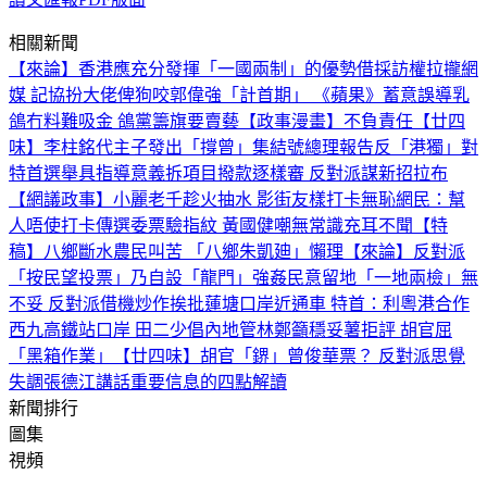
相關新聞
【來論】香港應充分發揮「一國兩制」的優勢
借採訪權拉攏網
媒 記協扮大佬俾狗咬
郭偉強「計首期」 《蘋果》蓄意誤導
乳
鴿冇料難吸金 鴿黨籌旗要賣藝
【政事漫畫】不負責任
【廿四
味】李柱銘代主子發出「撐曾」集結號
總理報告反「港獨」對
特首選舉具指導意義
拆項目撥款逐樣審 反對派謀新招拉布
【網議政事】小麗老千趁火抽水 影街友樣打卡無恥
網民：幫
人唔使打卡
傳選委票驗指紋 黃國健嘲無常識
充耳不聞
【特
稿】八鄉斷水農民叫苦 「八鄉朱凱廸」懶理
【來論】反對派
「按民望投票」乃自設「龍門」強姦民意
留地「一地兩檢」無
不妥 反對派借機炒作挨批
蓮塘口岸近通車 特首：利粵港合作
西九高鐵站口岸 田二少倡內地管
林鄭籲穩妥薯拒評 胡官屈
「黑箱作業」
【廿四味】胡官「鎅」曾俊華票？ 反對派思覺
失調
張德江講話重要信息的四點解讀
新聞排行
圖集
視頻