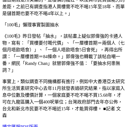
差距，之前已有調查指港人買樓需不吃不喝15年至18年、而單
是儲首期也要不吃不喝4年以上。」
「100毛」懶理事實製圖抽水
《100毛》昨日發帖「抽水」，該帖畫上疑似郭偉強的卡通人
物，寫有：「買樓要付嘅代價」、「一層樓首期＝兩個人（七
個月唔飲唔食）」、「一個人唔飲唔食5日會死」，再得出所
謂：「一層樓首期＝84條命。」郭偉強也轉載了該帖自嘲一
番，網民「Randy Chan」就替郭偉強不值：「要抽水何患無
詞？」
事實上，類似調查不同機構都有進行，例如中大香港亞太研究
所生活質素研究中心去年11月就發表過研究結果，指以家庭入
息中位數及樓價計算，一個家庭要不吃不喝不買15.68年，才
可在九龍區購入一個400呎單位；台灣政府部門去年亦公佈，
台北和新北市民要不吃不喝近15年，才能買得樓。 ■記者 文
森
讀文匯報PDF版面