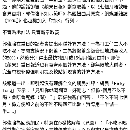
過，他的說話卻被《蘋果日報》斷章取義，以《七個月唔飲唔
食畀首期，郭偉強不如示範吓》為題扭曲其原意，網媒兼雜誌
《100毛》也趁機加入「抽水」行列。
不管貼地計法 只管斷章取義
郭偉強在當日的記者會提出兩種計算方法：一為打工仔二人不
吃不喝、零開支情況下儲蓄，二為將儲蓄金額合理地減至收入
的50%，然後分別得出最快7個月或15個月儲到首期。即便
《蘋果》當日報道也有寫齊兩個計算方法，卻無限放大前者，
完全忽視郭偉強明明提及較貼近現實的計算方法。
該報道一出，即引起沒有理解全文的網民批評。網民「Ricky
Tong」表示：「見到你哋嘅調查，好勵志。但係7個月不吃不
喝，會唔會死嫁（㗎）？」郭偉強親自回答：「不吃不喝七個
月，係方便和之前的不吃不喝四年比較，實際用一半儲一
半......」
郭偉強為回應網民，特意在fb發帖解釋（見圖）：「不吃不喝
儲首期假定所突顯的，是樓價的瘋狂，以及與市民負擔能力的