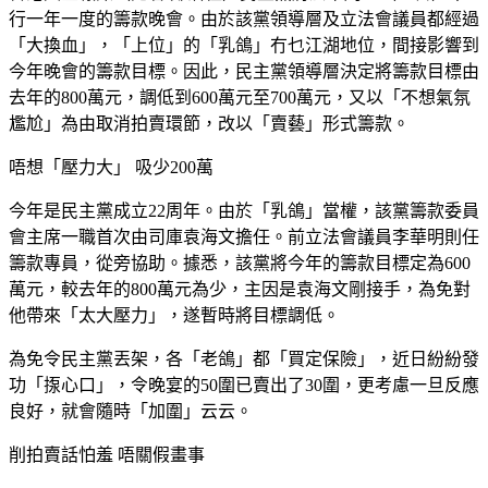
行一年一度的籌款晚會。由於該黨領導層及立法會議員都經過
「大換血」，「上位」的「乳鴿」冇乜江湖地位，間接影響到
今年晚會的籌款目標。因此，民主黨領導層決定將籌款目標由
去年的800萬元，調低到600萬元至700萬元，又以「不想氣氛
尷尬」為由取消拍賣環節，改以「賣藝」形式籌款。
唔想「壓力大」 吸少200萬
今年是民主黨成立22周年。由於「乳鴿」當權，該黨籌款委員
會主席一職首次由司庫袁海文擔任。前立法會議員李華明則任
籌款專員，從旁協助。據悉，該黨將今年的籌款目標定為600
萬元，較去年的800萬元為少，主因是袁海文剛接手，為免對
他帶來「太大壓力」，遂暫時將目標調低。
為免令民主黨丟架，各「老鴿」都「買定保險」，近日紛紛發
功「揼心口」，令晚宴的50圍已賣出了30圍，更考慮一旦反應
良好，就會隨時「加圍」云云。
削拍賣話怕羞 唔關假畫事