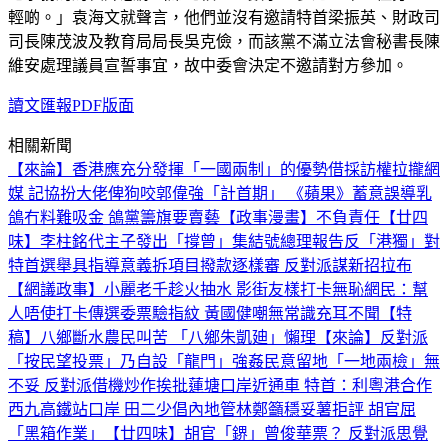
輕啲。」袁海文就聲言，他們並沒有邀請特首梁振英、財政司
司長陳茂波及教育局局長吳克儉，而該黨不滿立法會秘書長陳
維安處理議員宣誓事宜，故中委會決定不邀請對方參加。
讀文匯報PDF版面
相關新聞
【來論】香港應充分發揮「一國兩制」的優勢
借採訪權拉攏網
媒 記協扮大佬俾狗咬
郭偉強「計首期」 《蘋果》蓄意誤導
乳
鴿冇料難吸金 鴿黨籌旗要賣藝
【政事漫畫】不負責任
【廿四
味】李柱銘代主子發出「撐曾」集結號
總理報告反「港獨」對
特首選舉具指導意義
拆項目撥款逐樣審 反對派謀新招拉布
【網議政事】小麗老千趁火抽水 影街友樣打卡無恥
網民：幫
人唔使打卡
傳選委票驗指紋 黃國健嘲無常識
充耳不聞
【特
稿】八鄉斷水農民叫苦 「八鄉朱凱廸」懶理
【來論】反對派
「按民望投票」乃自設「龍門」強姦民意
留地「一地兩檢」無
不妥 反對派借機炒作挨批
蓮塘口岸近通車 特首：利粵港合作
西九高鐵站口岸 田二少倡內地管
林鄭籲穩妥薯拒評 胡官屈
「黑箱作業」
【廿四味】胡官「鎅」曾俊華票？ 反對派思覺