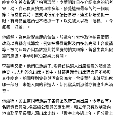
晚宴今年首次取消了拍賣環節。李華明昨日在介紹晚宴的記者
會上稱，自己負責拍賣環節多年，發覺這是最辛苦的一個環
節：每當拍賣時，嘉賓均低頭不語扮食嘢，連望都唔望佢一
眼，有時甚至連頭也不敢抓一下，以免被人以為「落標」，令
氣氛「好差」。
他續稱，為免影響黨慶的氣氛，該黨今年索性取消拍賣環節，
改為以賣藝方式籌款，例如拍攝微電影及由多名高層上台獻藝
等。被問及是否因為該黨此前黨慶的拍賣環節，曾發生賣出假
畫的風波，李華明就否認與此有關。
李華明又指，他們已邀請了3名特首候選人出席當晚的酒會及
晚宴，3人均答允出席。其中，林鄭月娥會出席酒會但不參與
其後晚宴，胡國興則會參與酒會及晚宴，曾俊華則未確認出席
哪一部分。未能入閘的參選人、新民黨葉劉淑儀亦答應出席酒
會。
他續稱，民主黨同時邀請了各特區政府官員出席，今年暫有3
名問責官員及5名高級公務員答應出席，和去年只有政制及內
地事務局局長譚志源出席比較，「數字上多過上年，但分量上