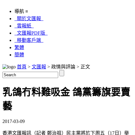
導航 ≡
關於文匯報
雲報紙
文匯報PDF版
移動客戶端
繁體
簡體
首頁
>
文匯報
> 政情與評論 > 正文
乳鴿冇料難吸金 鴿黨籌旗要賣
藝
2017-03-09
香港文匯報訊（記者 鄭治祖）民主黨將於下周五（17日）舉