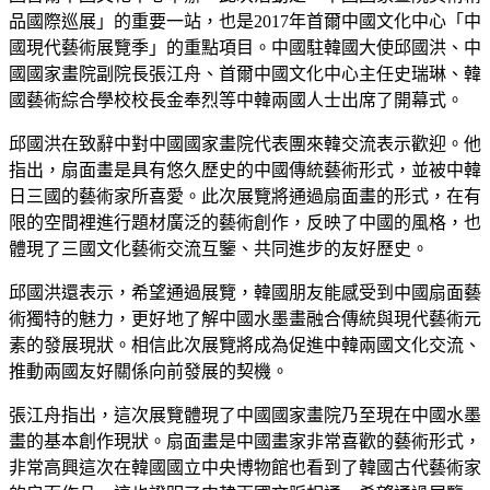
品國際巡展」的重要一站，也是2017年首爾中國文化中心「中
國現代藝術展覽季」的重點項目。中國駐韓國大使邱國洪、中
國國家畫院副院長張江舟、首爾中國文化中心主任史瑞琳、韓
國藝術綜合學校校長金奉烈等中韓兩國人士出席了開幕式。
邱國洪在致辭中對中國國家畫院代表團來韓交流表示歡迎。他
指出，扇面畫是具有悠久歷史的中國傳統藝術形式，並被中韓
日三國的藝術家所喜愛。此次展覽將通過扇面畫的形式，在有
限的空間裡進行題材廣泛的藝術創作，反映了中國的風格，也
體現了三國文化藝術交流互鑒、共同進步的友好歷史。
邱國洪還表示，希望通過展覽，韓國朋友能感受到中國扇面藝
術獨特的魅力，更好地了解中國水墨畫融合傳統與現代藝術元
素的發展現狀。相信此次展覽將成為促進中韓兩國文化交流、
推動兩國友好關係向前發展的契機。
張江舟指出，這次展覽體現了中國國家畫院乃至現在中國水墨
畫的基本創作現狀。扇面畫是中國畫家非常喜歡的藝術形式，
非常高興這次在韓國國立中央博物館也看到了韓國古代藝術家