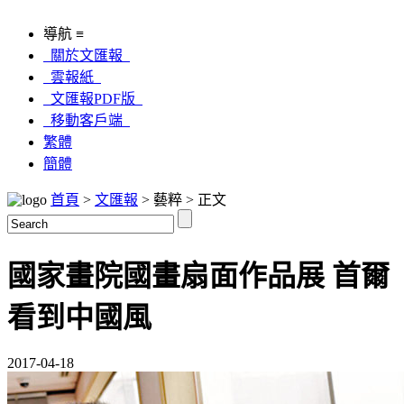
導航 ≡
關於文匯報
雲報紙
文匯報PDF版
移動客戶端
繁體
簡體
首頁
>
文匯報
> 藝粹 > 正文
國家畫院國畫扇面作品展 首爾
看到中國風
2017-04-18