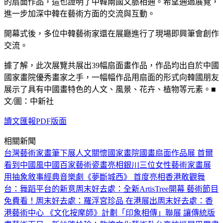
的扇面作品，這也證明了中韓兩國文脈相通。希望通過展覽，
進一步加深中韓在藝術方面的交流與互動。
開幕式後，多位中韓藝術家還在展廳進行了現場即興筆會創作
交流。
據了解，此次展覽共展出39幅扇面畫作品，作品均出自於中國
國家畫院優秀畫家之手，一幅幅作品用扇面的形式向韓國朋友
展示了具有中國畫特色的人文、風景、花卉、植物等元素。■
文/圖：中新社
讀文匯報PDF版面
相關新聞
台灣藝術家畫筆下展人文關懷
國家畫院國畫扇面作品展 首爾
看到中國風
中國百家藝術瓷畫亮相銀川
三位女性藝術家畫展
用抽象敘事
經典音樂劇《夢斷城西》 首度亮相香港
敢觀舞
台：舞蹈平台的新意
周末好去處：全新ArtisTree開幕 藝術節目
免費看！
周末好去處：羅浮宮珍品 在港展出
周末好去處：香
港藝術中心 《文化按摩師》計劃
「印象相傳」聯展 讓傳統版