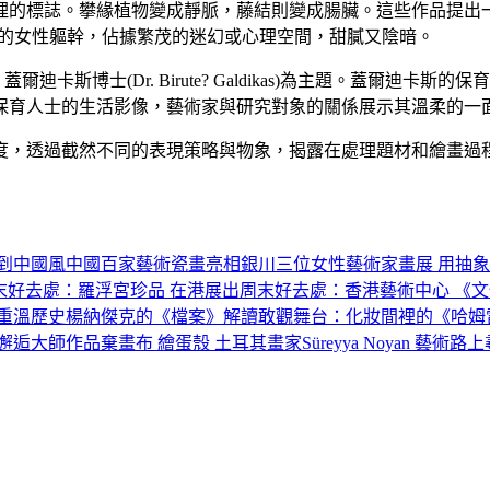
理的標誌。攀緣植物變成靜脈，藤結則變成腸臟。這些作品提出
皮膚般的女性軀幹，佔據繁茂的迷幻或心理空間，甜膩又陰暗。
特．蓋爾迪卡斯博士(Dr. Birute? Galdikas)為主題。
保育人士的生活影像，藝術家與研究對象的關係展示其溫柔的一
度，透過截然不同的表現策略與物象，揭露在處理題材和繪畫過
到中國風
中國百家藝術瓷畫亮相銀川
三位女性藝術家畫展 用抽
末好去處：羅浮宮珍品 在港展出
周末好去處：香港藝術中心 《
重溫歷史
楊納傑克的《檔案》解讀
敢觀舞台：化妝間裡的《哈姆
灘邊邂逅大師作品
棄畫布 繪蛋殼 土耳其畫家Süreyya Noyan 藝術路