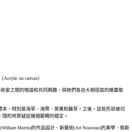
17〈Acrylic on canvas〉
的新作展覽。這三位藝術家之間的情誼和共同興趣，與她們各自大相徑庭的繪畫取
植物標本，特別是海草、海帶、莢果和雜草。之後，這些形狀被切
，隱約地質疑這幾個範疇的穩定。
 Morris)的作品設計、新藝術(Art Nouveau)的美學、佩斯