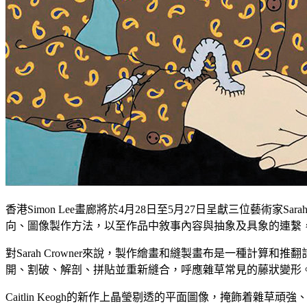
香港Simon Lee畫廊將於4月28日至5月27日呈獻三位藝術家Sara
向、圖像製作方法，以至作品中敘事內容與抽象及具象的連繫
對Sarah Crowner來說，製作繪畫和縫製畫布是一種
開、割破、解剖、拼貼並重新縫合，呼應雜草常見的藤狀變形
Caitlin Keogh的新作上晶瑩剔透的平面圖像，掩飾着雜草頑強、