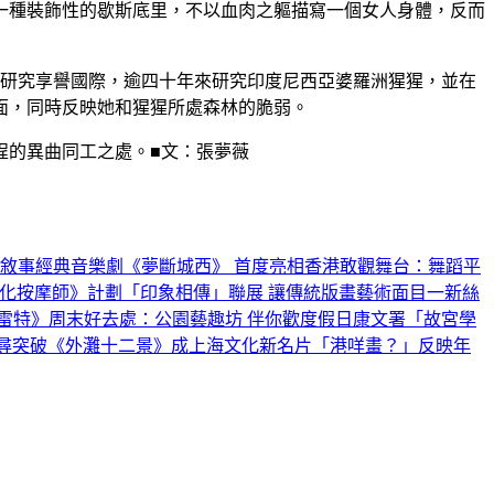
一種裝飾性的歇斯底里，不以血肉之軀描寫一個女人身體，反而
蓋爾迪卡斯的保育研究享譽國際，逾四十年來研究印度尼西亞婆羅洲猩猩，並在
面，同時反映她和猩猩所處森林的脆弱。
程的異曲同工之處。■文：張夢薇
象敘事
經典音樂劇《夢斷城西》 首度亮相香港
敢觀舞台：舞蹈平
文化按摩師》計劃
「印象相傳」聯展 讓傳統版畫藝術面目一新
絲
雷特》
周末好去處：公園藝趣坊 伴你歡度假日
康文署「故宮學
上尋突破
《外灘十二景》成上海文化新名片
「港咩畫？」反映年