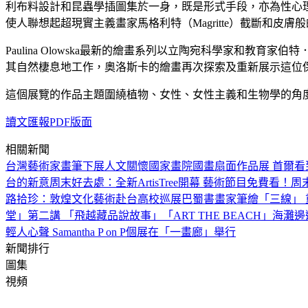
利布料設計和昆蟲學插圖集於一身，既是形式手段，亦為性心
使人聯想起超現實主義畫家馬格利特（Magritte）截斷和
Paulina Olowska最新的繪畫系列以立陶宛科學家和教育家伯
其自然棲息地工作，奧洛斯卡的繪畫再次探索及重新展示這位
這個展覽的作品主題圍繞植物、女性、女性主義和生物學的角
讀文匯報PDF版面
相關新聞
台灣藝術家畫筆下展人文關懷
國家畫院國畫扇面作品展 首爾看
台的新意
周末好去處：全新ArtisTree開幕 藝術節目免費看！
周
路拾珍：敦煌文化藝術赴台高校巡展
巴蜀書畫家筆繪「三線」 
堂」第二講 「飛越藏品說故事」
「ART THE BEACH」海
輕人心聲 Samantha P on P個展在「一畫廊」舉行
新聞排行
圖集
視頻