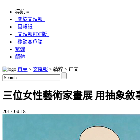
導航 ≡
關於文匯報
雲報紙
文匯報PDF版
移動客戶端
繁體
簡體
首頁
>
文匯報
> 藝粹 > 正文
三位女性藝術家畫展 用抽象敘
2017-04-18