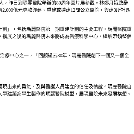
人，昨日到瑪麗醫院舉辦的80周年圖片展參觀。林鄭月娥致辭
,000億元專款興建、重建或擴建12間公立醫院，興建3所社區
計劃」，包括瑪麗醫院第一期重建計劃的主要工程。瑪麗醫院重
間。擴展之後的瑪麗醫院未來將成為醫療科學中心，繼續帶領整個
治療中心之一，「回顧過去80年，瑪麗醫院創下一個又一個全
展現出來的勇氣，及與醫護人員建立的信任及情誼。瑪麗醫院自
港大學建築系學生製作的瑪麗醫院模型，展現醫院未來發展構想。