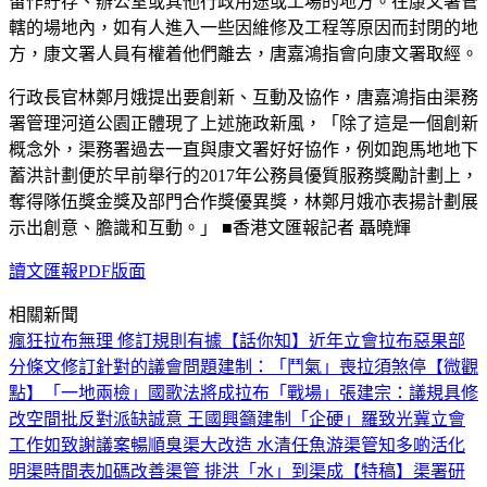
留作貯存、辦公室或其他行政用途或工場的地方。在康文署管
轄的場地內，如有人進入一些因維修及工程等原因而封閉的地
方，康文署人員有權着他們離去，唐嘉鴻指會向康文署取經。
行政長官林鄭月娥提出要創新、互動及協作，唐嘉鴻指由渠務
署管理河道公園正體現了上述施政新風，「除了這是一個創新
概念外，渠務署過去一直與康文署好好協作，例如跑馬地地下
蓄洪計劃便於早前舉行的2017年公務員優質服務獎勵計劃上，
奪得隊伍獎金獎及部門合作獎優異獎，林鄭月娥亦表揚計劃展
示出創意、膽識和互動。」 ■香港文匯報記者 聶曉輝
讀文匯報PDF版面
相關新聞
瘋狂拉布無理 修訂規則有據
【話你知】近年立會拉布惡果
部
分條文修訂針對的議會問題
建制：「鬥氣」喪拉須煞停
【微觀
點】「一地兩檢」國歌法將成拉布「戰場」
張建宗：議規具修
改空間
批反對派缺誠意 王國興籲建制「企硬」
羅致光冀立會
工作如致謝議案暢順
臭渠大改造 水清任魚游
渠管知多啲
活化
明渠時間表
加碼改善渠管 排洪「水」到渠成
【特稿】渠署研