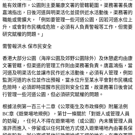
能有效運作，公園則主要屬康文署的管轄範圍。渠務署署長唐
嘉鴻指出，日後河道與明渠活化並提供近水活動後，渠務署的
職能或需擴大，「例如要管理一些河道公園，因若河道水位上
升，或會對市民構成危險，必須有人負責警報等工作，但需要
研究賦權的問題。」
需警報洪水 保市民安全
香港大部分公園（海岸公園及郊野公園除外）及休憩處均由康
文署管轄，但渠道的管理工作則由渠務署負責。唐嘉鴻指，當
河道及明渠活化並讓市民作近水活動後，必須有人管理，例如
監測河道的水位並作出預報，當水位升至某水平會對市民構成
危險時，必須即時提醒市民回到安全位置，故渠務署日後會試
行管理一些河道公園，但必須研究賦權的問題。
根據法例第一百三十二章《公眾衛生及市政條例》附屬法例
BC章《遊樂場地規例》，第廿一條關於「對遊人或管理人員
的妨礙」，任何人不得在遊樂場地（或公園）內未獲管理人員
准許而進入、停留或以任何其他方式侵入遊樂場地內由署長保