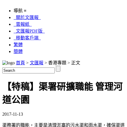
導航 ≡
關於文匯報
雲報紙
文匯報PDF版
移動客戶端
繁體
簡體
首頁
>
文匯報
> 香港專題 > 正文
【特稿】渠署研擴職能 管理河
道公園
2017-11-13
渠務署的職能，主要是清理淤塞的污水渠和雨水渠，確保渠道