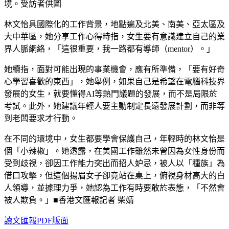
境。受訪者供圖
林文怡具國際化的工作背景，地點遍及北美、南美、亞太區及
大中華區，她分享工作心得時指，女生要有意識建立自己的業
界人脈網絡，「這很重要，我一路都有導師（mentor）。」
她續指，面對可能出現的事業機會，應有所準備，「要有好奇
心學習喜歡的東西」，她舉例，如果自己是希望在電腦科技界
發展的女生，就要懂得AI等熱門議題的發展，而不是局限於
考試。此外，她建議年輕人要主動制定長遠發展計劃，而非等
到老闆要求才行動。
在不同的環境中，女生都要學會保護自己，年輕時的林文怡是
個「小辣椒」。她透露，在美國工作雖然未曾因為女性身份而
受到歧視，卻因工作能力突出而招人妒忌，被人以「種族」為
借口攻擊，但這個揚眉女子卻竟站在桌上，俯視身材高大的白
人領導，並據理力爭，她認為工作有時要敢於表態，「不然會
被人欺負。」■香港文匯報記者 柴婧
讀文匯報PDF版面