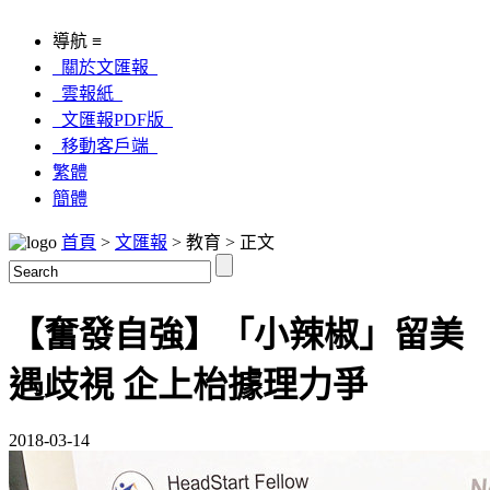
導航 ≡
關於文匯報
雲報紙
文匯報PDF版
移動客戶端
繁體
簡體
首頁
>
文匯報
> 教育 > 正文
【奮發自強】「小辣椒」留美
遇歧視 企上枱據理力爭
2018-03-14