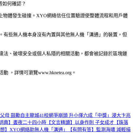
將如何確認？
移動和靜止物體發生碰撞。XYO網絡信任位置驗證使整體流程和用戶體
。有些無人機本身沒有內置與其他無人機「溝通」的裝置，但
違法、破壞安全或個人私隱的相關活動，都會被記錄於區塊鏈
可瀏覽www.hknetea.org。
父母 鼓勵自主
龍城41校網爭崩頭 升小僅六成「中獎」
浸大卞兆
詞典】晝夜二十四小時
【文言精讀】以身作則 子女成才
【珠落
想】XYO網絡助無人機「溝通」
【有問有答】監測海嘯 減輕損