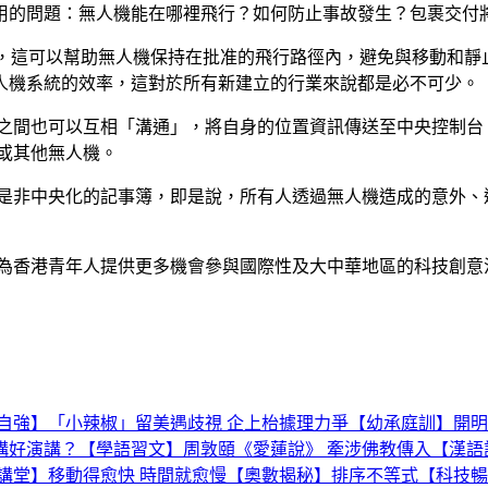
用的問題：無人機能在哪裡飛行？如何防止事故發生？包裹交付
立驗證的位置數據，這可以幫助無人機保持在批准的飛行路徑內，避免與
人機系統的效率，這對於所有新建立的行業來說都是必不可少。
機之間也可以互相「溝通」，將自身的位置資訊傳送至中央控制台
或其他無人機。
像是非中央化的記事簿，即是說，所有人透過無人機造成的意外、
青年人提供更多機會參與國際性及大中華地區的科技創意活動 ，詳情
自強】「小辣椒」留美遇歧視 企上枱據理力爭
【幼承庭訓】開明
構好演講？
【學語習文】周敦頤《愛蓮說》 牽涉佛教傳入
【漢語
講堂】移動得愈快 時間就愈慢
【奧數揭秘】排序不等式
【科技暢