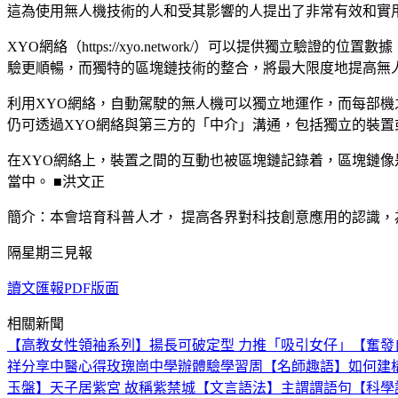
這為使用無人機技術的人和受其影響的人提出了非常有效和實
XYO網絡（https://xyo.network/）可以提供獨
驗更順暢，而獨特的區塊鏈技術的整合，將最大限度地提高無
利用XYO網絡，自動駕駛的無人機可以獨立地運作，而每部
仍可透過XYO網絡與第三方的「中介」溝通，包括獨立的裝置
在XYO網絡上，裝置之間的互動也被區塊鏈記錄着，區塊鏈
當中。 ■洪文正
簡介：本會培育科普人才， 提高各界對科技創意應用的認識，為香港
隔星期三見報
讀文匯報PDF版面
相關新聞
【高教女性領袖系列】揚長可破定型 力推「吸引女仔」
【奮發
祥分享中醫心得
玫瑰崗中學辦體驗學習周
【名師趣語】如何建
玉盤】天子居紫宮 故稱紫禁城
【文言語法】主謂謂語句
【科學