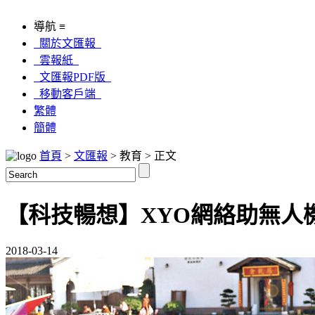
導航 ≡
關於文匯報
雲報紙
文匯報PDF版
移動客戶端
繁體
簡體
首頁
>
文匯報
> 教育 > 正文
【科技暢想】XYO網絡助無人
2018-03-14