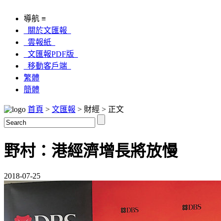
導航 ≡
關於文匯報
雲報紙
文匯報PDF版
移動客戶端
繁體
簡體
首頁
>
文匯報
> 財經 > 正文
野村：港經濟增長將放慢
2018-07-25