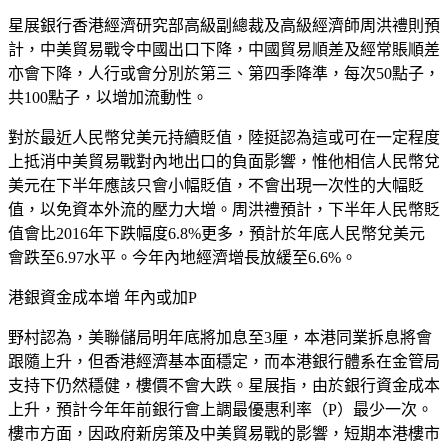
星展銀行香港經濟研究部高級副總裁及高級經濟師周洪禮則預
計，中美貿易戰令中國出口下降，中國貿易順差及經常賬順差
亦會下降，人行或會分別於第三、第四季降準，每次50點子，
共100點子，以增加流動性。
對於最近人民幣兌美元持續貶值，陸挺認為這或可在一定程度
上抵消中美貿易戰對內地出口的負面影響，惟他相信人民幣兌
美元在下半年應該只會小幅貶值，不會出現一次性的大幅貶
值，以免資本外流的壓力大增。周洪禮預計，下半年人民幣貶
值會比2016年下跌幅度6.8%更多，預計於年底人民幣兌美元
會跌至6.97水平。今年內地經濟增長放緩至6.6%。
港銀資金成本增 年內或加P
野村認為，美聯儲局明年底將加息至3厘，本港同業拆息將會
跟隨上升，但香港經濟基本面穩定，而本港銀行體系在金管局
支持下仍然穩健，樓價不會大跌。星展指，由於銀行資金成本
上升，預計今年年前銀行會上調最優惠利率（P）最少一次。
樓市方面，因政府新房策及中美貿易戰的影響，短期本港樓市