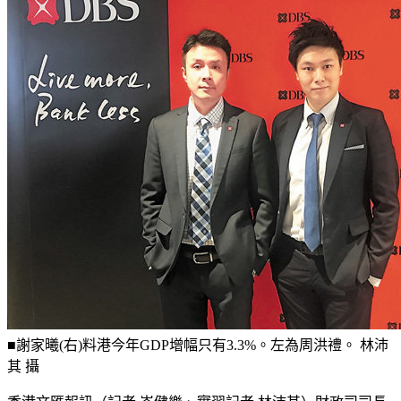
■謝家曦(右)料港今年GDP增幅只有3.3%。左為周洪禮。 林沛
其 攝