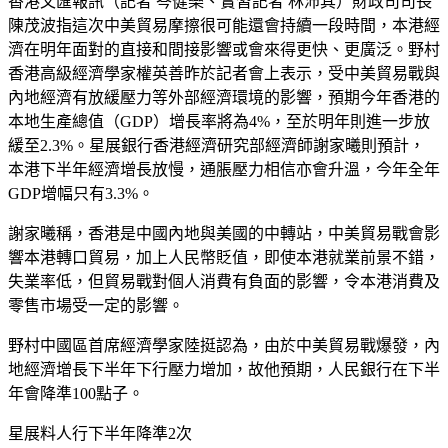
香港文匯報訊（記者 岑健樂、實習記者 林沛其）財政司司長
陳茂波指這次中美貿易摩擦很可能還會持續一段時間，本港經
濟在明年面對的直接和間接影響或會來得更快、更廣泛。野村
香港高級經濟學家權英善昨於記者會上表示，受中美貿易戰與
內地經濟有放緩壓力等外部經濟環境的影響，預期今年香港的
本地生產總值（GDP）增長率將為4%，至於明年則進一步放
緩至2.3%。星展銀行香港經濟研究部經濟師謝家曦則預計，
本港下半年經濟增長放慢，通脹壓力相信亦會升溫，今年全年
GDP增幅只有3.3%。
謝家曦稱，香港是中國內地與美國的中轉站，中美貿易戰會影
響本港轉口貿易，加上人民幣貶值，即使本港就業前景不錯，
失業率低，但貿易戰對個人消費有負面的影響，令本港消費及
零售市場受一定的影響。
野村中國區首席經濟學家陸挺認為，由於中美貿易戰爆發，內
地經濟增長下半年下行壓力增加，故他預期，人民銀行在下半
年會降準100點子。
星展料人行下半年降準2次