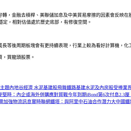
轉，金融去槓桿、美聯儲加息及中美貿易摩擦的因素會反映在股
趨勢穩定，相對估值處於歷史底部，有修復空間。
成長等後周期板塊會有更持續表現，行業上較為看好計算機，化
資，買龍頭股票。
面主題
內地谷經濟 水泥基建股飛舞
鐵路基建水泥及內房股受捧
業
麥堅時：內企或海外併購應對貿戰
今年到期iBond第6次付息2.3厘
需加強物流訊息實時聯網
鐵塔：與阿里中石油合作潛力大
中國鐵