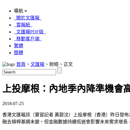
導航 ≡
關於文匯報
雲報紙
文匯報PDF版
移動客戶端
繁體
簡體
首頁
>
文匯報
> 財經 > 正文
上投摩根：內地季內降準機會
2018-07-25
香港文匯報訊（實習記者 黃懿汶）上投摩根（香港）昨日發佈2
融去槓桿基調未變，但金融數據持續低迷會影響未來需求增長