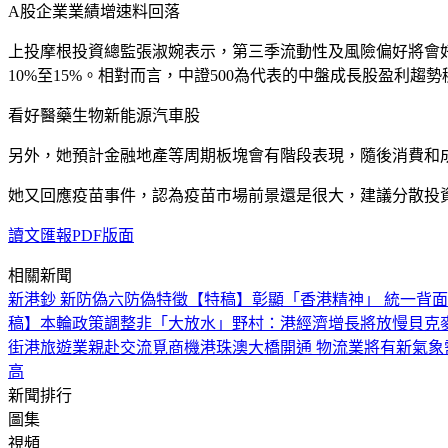
A股企業業績增速料回落
上投摩根投資總監張淑婉表示，第三季流動性及風險偏好將會好
10%至15%。相對而言，中證500為代表的中盤成長股盈利
看好醫藥生物新能源汽車股
另外，她預計金融地產等周期板塊會有階段表現，隨後消費和
她又回應疫苗事件，認為疫苗市場前景還是很大，建議分散投
讀文匯報PDF版面
相關新聞
新港鈔 新防偽
六防偽特徵
【特稿】彰顯「香港精神」 統一背
稿】本輪政策調整非「大放水」
野村：港經濟增長將放慢
貝克
街
港旅遊業親赴交流覓商機
港珠澳大橋開通 物流業將有新氣象
高
新聞排行
圖集
視頻