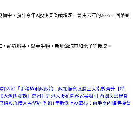
價中，預計今年A股企業業績增速，會由去年的20%， 回落到
工，紡織服裝，醫藥生物，新能源汽車和電子等板塊。
界評內地「更積極財政政策」
政策振奮 A股三大指數齊升
【特
【大灣區潮動】惠州打造港人後花園
客家菜吸引 西湖邊籌建食
塔招股詳情
人民幣續貶 逾1年新低
上投摩根：內地季內降準機會