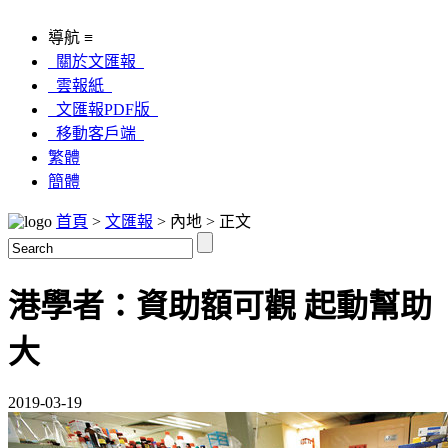
導航 ≡
關於文匯報
雲報紙
文匯報PDF版
移動客戶端
繁體
簡體
首頁
>
文匯報
> 內地 > 正文
港學者：資助額可觀 起動幫助
大
2019-03-19