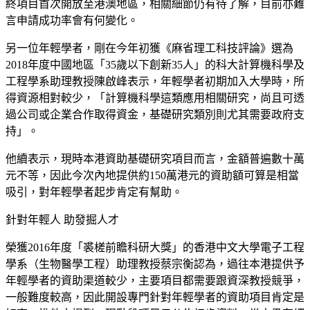
終項目首次開放至港澳地區，相關細節仍有待了解，目前亦難
言申請成功率會有何變化。
另一位年輕學者，剛在今年初獲《麻省理工科技評論》選為
2018年度中國地區「35歲以下創新35人」的科大計算機科學及
工程學系助理教授陳啟峰表示，年輕學者初期加入大學時，所
得資源相對較少，「計算機科學這類應用相關研究，尚且可透
過公司或企業合作取得資金，基礎研究類別則尤其需要政府支
持」。
他續表示，現時本港資助基礎研究項目而言，金額普遍數十萬
元不等，因此今次內地提供約150萬港元的資助額可算是相當
吸引，對年輕學者起步肯定有幫助。
針對年輕人 助發掘人才
榮獲2016年度「裘槎前瞻科研大獎」的香港中文大學電子工程
學系（生物醫學工程）助理教授蔡宗衡認為，過往本港提供予
年輕學者的資助渠道較少，主要項目都需要跟資深教授競爭，
一般難度較高，因此開設專門針對年輕學者的資助項目肯定是