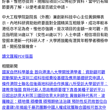
好事。惟他亦提到，現階段項目只公佈初步資料，當中仍有細
節要再了解，以便考慮是否遞交申請。
中大工程學院副院長（外務）兼創新科技中心主任黃錦輝表
示，內地科研資助始終要面對全國精英互相競爭，成功率較本
港低亦不足為奇。惟他亦強調，是次項目的金額一來可觀，而
且指明是38歲以下（女性40歲以下）人士申請，相信項目有助
發掘本港新一代科研人才，大學將鼓勵有潛質年輕學者積極申
請，開拓發展機會。
讀文匯報PDF版面
相關新聞
國家自然科學基金 首向港澳八大學開放
港學者：資助額可觀
起動幫助大
深圳三成科技經費投基礎及應用基礎研究
申請人
條件
港院士聯名信後兩地科研合作進展
八所受託大學
習近平：
建教育強國 育時代新人
思政教師要埋下真善美種子
習近平21
日起出訪意大利等三國
回信意大利師生 冀做新時代馬可．波
羅
韓正：穩地價 穩樓價 穩預期
依法治疆 預防性反恐放首位
白
皮書
疆5年搗逾千暴恐團夥
中國人權成就獲聯合國核可
首次中