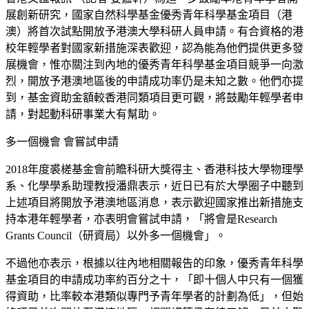
展創新研究，國家自然科學基金優秀青年科學基金項目（港
澳）將首次試點開放予港澳大學科研人員申請。有合資格的港
校年輕學者對國家新措施深表歡迎，認為能為他們提供更多發
展機會，惟亦關注到內地的優秀青年科學基金項目競爭一向激
烈，開放予港澳地區後的申請成功率仍是未知之數。他們亦提
到，基金資助金額較香港同類項目更可觀，將鼓勵年輕學者申
請，對起動科研事業大有幫助。
多一個機會 會嘗試申請
2018年度裘槎基金會前瞻科研大獎得主、香港科技大學物理學
系、化學學系助理教授潘鼎表示，近日已有於大學圈子中聽到
上述項目將開放予港澳地區消息，表示歡迎國家推出新措施支
持本港年輕學者，亦表明會嘗試申請，「將會是Research
Grants Council（研資局）以外多一個機會」。
不過他亦表示，根據以往內地相關報告的印象，優秀青年科學
基金項目的申請成功率約百分之十，「即十個人中只有一個獲
得資助，比率較本港類似專門予青年學者的計劃為低」，但始