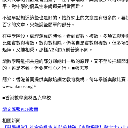
平，對中學的優異生來說還是相當困難。
不過早點知道這些也是好的，始終網上的文章是有很多的，要
百字的文章，只能說些簡單的部分。
在中學階段，處理運算的時候，看到實數、複數、多項式與矩
比如實數與複數，數與數相除，仍各自是實數與複數，但多項式
矩陣，又能相乘，那樣AB和BA則普遍不同。
讀數學時能把共通的部分歸納出一致的原理，又不至於把細節
的，難是不難，但要有恒心才行。 ■張志基
簡介：香港首間提供奧數培訓之教育機構，每年舉辦奧數比賽
www.hkmos.org。
■香港數學奧林匹克學校
讀文匯報PDF版面
相關新聞
【科學講堂】社會愈進步 計時愈精確
【奧數揭秘】數字大小比