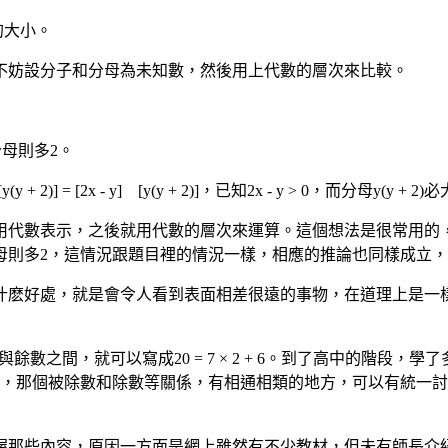
] 的大小。
不妨設分子和分母為未知數，然後用上代數的層次來比較。
，分母則多2。
 1)] [y(y + 2)] = [2x - y] [y(y + 2)]，已知2x - y > 0，而分
用代數表示，之後就用代數的層次來運算。這個想法是很常用的
的多1，分母則多2，這情況跟題目裡的情況一樣，相應的推論也同樣
什麽好處，就是會令人看到表面相差很遠的事物，在道理上是一
數之間，就可以寫成20 = 7 × 2 + 6。到了高中的階段，學了多項式除法，
這裡整數和多項式之間，那個被除數和除數等關係，有相通相類的地方，可
握那些內容，原因一方面是網上雖然有不少教材，但未有師長介