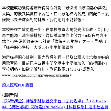
本校能成功獲得港燈綠得開心計劃「最傑出『綠得開心學校』
大獎」的優異獎實在不容易，在此感謝校內各成員的配合。氣
候變化是全球面對的挑戰，我們絕對不能鬆懈。
本校未來希望更進一步，在學校設置太陽能光伏系統，善用可
再生能源，減少碳排放，為保護環境作出努力。■保良局方王
錦全小學 港燈綠得開心計劃「綠得開心學校」之一，最傑出
「綠得開心學校」大獎2018小學組優異獎
港燈綠得開心計劃，致力教導年輕一代及公眾人士培養良好的
用電習慣，目前已有四百多間全港中小學校加入「綠得開心」
學校網絡。如欲了解詳情，歡迎致電3143 3727或登入
www.hkelectric.com/happygreencampaign。
讀文匯報PDF版面
相關新聞
【科學講堂】神經網絡似社交平台「朋友名單」？ (2019-09-
04)
【奧數揭秘】巧算題 (2019-09-04)
【科技暢想】運用社區資