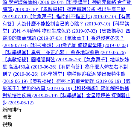
源 學習環保節約 (2019-09-04)
【科學講堂】神經元網絡 合作組
腦部 (2019-07-10)
【奧數揭秘】運用邏輯分析 找出生產日期
(2019-07-10)
【氣象萬千】指南針不指正北 (2019-07-10)
【有問
有答】人為什麼不能控制自己的心跳？ (2019-07-10)
【科學講
堂】彩印不用顏料 物理生成色彩 (2019-07-03)
【奧數揭秘】四
邊形的覆蓋問題 (2019-07-03)
【氣象萬千】香港沒有冬天？
(2019-07-03)
【科技暢想】3D激光圖 修復聖母院 (2019-07-03)
【科學講堂】臭氧「亦正亦邪」 愈多地球愈熱 (2019-06-26)
【奧數揭秘】圓裡弧與弦 (2019-06-26)
【氣象萬千】地球姊妹
星 高溫450度 (2019-06-26)
【有問有答】為什麼人體左右不對
稱？ (2019-06-26)
【科學講堂】物種你追我逐 變出獨特生態
(2019-06-19)
【奧數揭秘】棋盤上的覆蓋問題 (2019-06-19)
【氣
象萬千】魷魚的故事 (2019-06-19)
【科技暢想】智能解釋數據
對抗慢性疾病 (2019-06-19)
【科學講堂】金星環境差 探測器止
步 (2019-06-12)
新聞排行
圖集
視頻