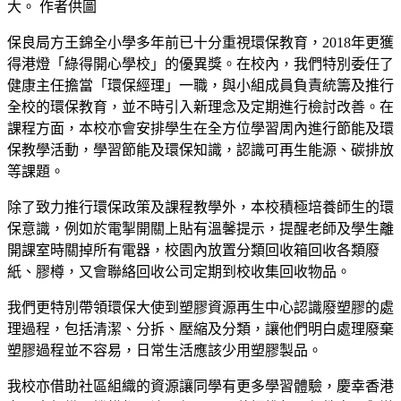
大。 作者供圖
保良局方王錦全小學多年前已十分重視環保教育，2018年更獲
得港燈「綠得開心學校」的優異獎。在校內，我們特別委任了
健康主任擔當「環保經理」一職，與小組成員負責統籌及推行
全校的環保教育，並不時引入新理念及定期進行檢討改善。在
課程方面，本校亦會安排學生在全方位學習周內進行節能及環
保教學活動，學習節能及環保知識，認識可再生能源、碳排放
等課題。
除了致力推行環保政策及課程教學外，本校積極培養師生的環
保意識，例如於電掣開關上貼有溫馨提示，提醒老師及學生離
開課室時關掉所有電器，校園內放置分類回收箱回收各類廢
紙、膠樽，又會聯絡回收公司定期到校收集回收物品。
我們更特別帶領環保大使到塑膠資源再生中心認識廢塑膠的處
理過程，包括清潔、分拆、壓縮及分類，讓他們明白處理廢棄
塑膠過程並不容易，日常生活應該少用塑膠製品。
我校亦借助社區組織的資源讓同學有更多學習體驗，慶幸香港