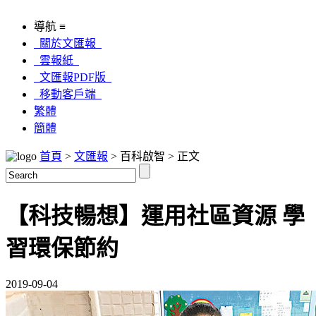
導航 ≡
關於文匯報
雲報紙
文匯報PDF版
移動客戶端
繁體
簡體
首頁
>
文匯報
> 百科啟智 > 正文
【科技暢想】運用社區資源 學
習環保節約
2019-09-04