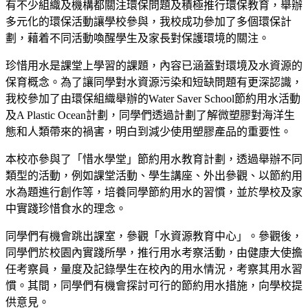
有不少組織及機構都關注環保問題及積極推行環保教育，舉辦
多元化的環保活動讓學校參與，我校成功參加了多個環保計
劃，藉着不同活動喚醒學生及家長對保護環境的關注。
珍惜用水是課堂上學習的課題，內容已涵蓋對環境及水資源的
保育概念。為了讓同學對水資源污染和短缺問題有更深認識，
我校參加了由環保組織舉辦的Water Saver School節約用水活動
及A Plastic Ocean計劃，同學們透過計劃了解微塑膠對海洋生
態和人類帶來的禍害，明白到減少使用塑膠產品的重要性。
本校亦參與了「惜水學堂」節約用水教育計劃，透過舉辦不同
類型的活動，例如課堂活動、學生講座、外出參觀、以節約用
水為題進行創作等，培養同學節約用水的習慣，並於學校及家
中實踐珍惜食水的理念。
同學們有機會跳出課室，參觀「水資源教育中心」。參觀後，
同學們於校園內實踐所學，推行用水考察活動，由健康大使擔
任考察員，量度及記錄學生在校內的用水情況，考察其用水習
慣。其間，同學們有機會探討可行的節約用水措施，向學校提
供意見。