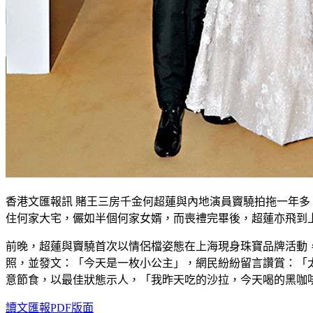
香港文匯報訊 賭王三房千金何超蓮與內地演員竇驍拍拖一年
住何家大宅，儼如半個何家女婿，而喪禮完畢後，超蓮亦飛到
前晚，超蓮與竇驍首次以情侶檔姿態在上海現身珠寶品牌活動
照，並發文：「今天是一枚小公主」，網民紛紛留言讚賞：「
意節食，以最佳狀態示人，「我昨天吃的沙拉，今天喝的黑咖
讀文匯報PDF版面