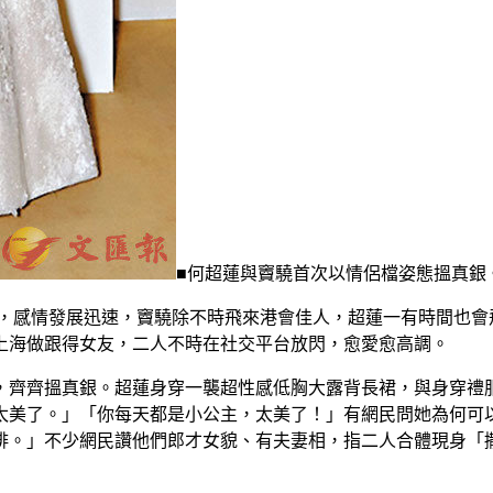
■何超蓮與竇驍首次以情侶檔姿態搵真銀
多，感情發展迅速，竇驍除不時飛來港會佳人，超蓮一有時間也會
上海做跟得女友，二人不時在社交平台放閃，愈愛愈高調。
，齊齊搵真銀。超蓮身穿一襲超性感低胸大露背長裙，與身穿禮
太美了。」「你每天都是小公主，太美了！」有網民問她為何可
啡。」不少網民讚他們郎才女貌、有夫妻相，指二人合體現身「