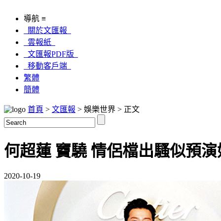
導航 ≡
關於文匯報
雲報紙
文匯報PDF版
移動客戶端
繁體
簡體
首頁
>
文匯報
> 娛樂世界 > 正文
何超蓮 竇驍 情侶檔出騷似預演
2020-10-19