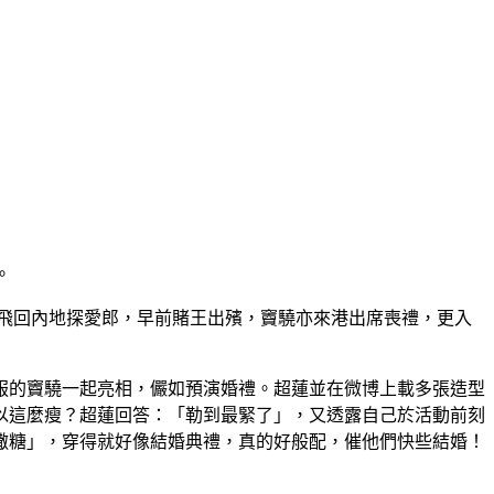
。
飛回內地探愛郎，早前賭王出殯，竇驍亦來港出席喪禮，更入
服的竇驍一起亮相，儼如預演婚禮。超蓮並在微博上載多張造型
以這麼瘦？超蓮回答：「勒到最緊了」，又透露自己於活動前刻
撒糖」，穿得就好像結婚典禮，真的好般配，催他們快些結婚！