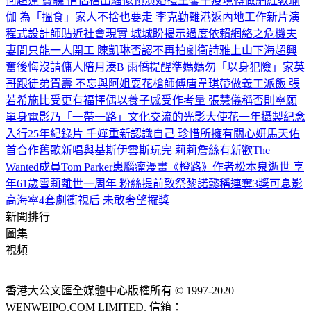
何超蓮 竇驍 情侶檔出騷似預演婚禮
王馨平疫境轉做網紅教瑜
伽 為「搵食」家人不捨也要走 李克勤離港返內地工作
新片演
程式設計師貼近社會現實 城城盼揭示過度依賴網絡之危機
夫
妻間只能一人開工 陳凱琳否認不再拍劇
衛詩雅上山下海超興
奮
後悔沒請傭人陪月湊B 雨僑提醒準媽媽勿「以身犯險」
家英
哥跟徒弟賀壽 不忘與阿姐耍花槍
師傅唐韋琪帶做義工派飯 張
若希施比受更有福
擇偶以養子感受作考量 張慧儀稱否則寧願
單身
電影乃「一帶一路」文化交流的光影大使
花一年攝製紀念
入行25年紀錄片 千嬅重新認識自己 珍惜所擁有
關心妍馬天佑
首合作舊歌新唱
與基斯伊雲斯玩完 莉莉詹絲有新歡
The
Wanted成員Tom Parker患腦瘤
漫畫《橙路》作者松本泉逝世 享
年61歲
雪莉離世一周年 粉絲提前致祭
黎諾懿稱連奪3獎可息影
高海寧4套劇衝視后 未敢奢望攞獎
新聞排行
圖集
視頻
香港大公文匯全媒體中心版權所有 © 1997-2020
WENWEIPO.COM LIMITED. 信箱：