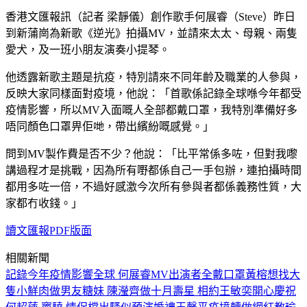
香港文匯報訊（記者 梁靜儀）創作歌手何展睿（Steve）昨日
到新蒲崗為新歌《逆光》拍攝MV，並請來太太、母親、兩隻
愛犬，及一班小朋友演奏小提琴。
他透露新歌主題是抗疫，特別請來不同年齡及職業的人參與，
反映大家同樣面對疫境，他說：「首歌係記錄全球喺今年都受
疫情影響，所以MV入面嘅人全部都戴口罩，我特別準備好多
唔同顏色口罩畀佢哋，帶出繽紛嘅感覺。」
問到MV製作費是否不少？他說：「比平常係多咗，但對我嚟
講過程才是挑戰，因為所有嘢都係自己一手包辦，連拍攝時間
都用多咗一倍，不過好感激今次所有參與者都係義務性質，大
家都冇收錢。」
讀文匯報PDF版面
相關新聞
記錄今年疫情影響全球 何展睿MV出演者全戴口罩
黃榕想找大
隻小鮮肉做男友
糖妹 陳瀅齊做十月壽星 相約王敏奕開心慶祝