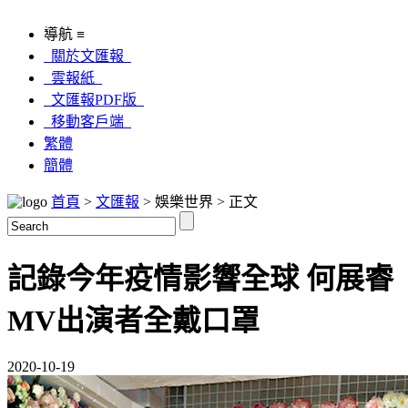
導航 ≡
關於文匯報
雲報紙
文匯報PDF版
移動客戶端
繁體
簡體
首頁
>
文匯報
> 娛樂世界 > 正文
記錄今年疫情影響全球 何展睿
MV出演者全戴口罩
2020-10-19