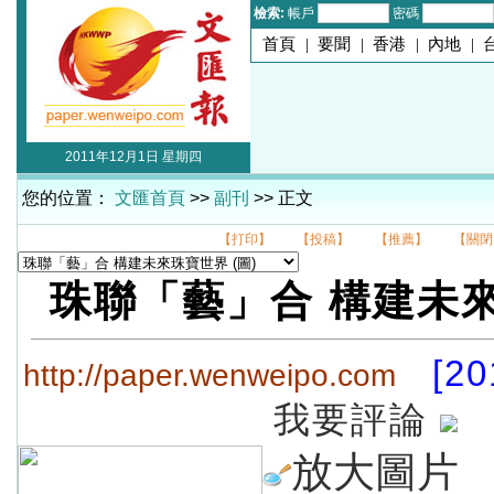
檢索:
帳戶
密碼
首頁
|
要聞
|
香港
|
內地
|
2011年12月1日 星期四
您的位置：
文匯首頁
>>
副刊
>> 正文
【打印】
【投稿】
【推薦】
【關閉
珠聯「藝」合 構建未
[20
http://paper.wenweipo.com
我要評論
放大圖片