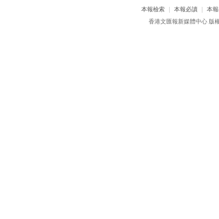
本報檢索
|
本報必讀
|
本報
香港文匯報新媒體中心 版權所有 c