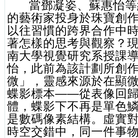
當鄧凝姿、蘇惠怡等
的藝術家投身於珠寶創
以往習慣的跨界合作中
著怎樣的思考與觀察？
南大學視覺研究系授課
怡，此前為該計劃所創
微」，靈感來源於在顯
蝶影標本——從表像回
體，蝶影下不再是單色
是數碼像素結構。虛實
時空交錯中，同一件事