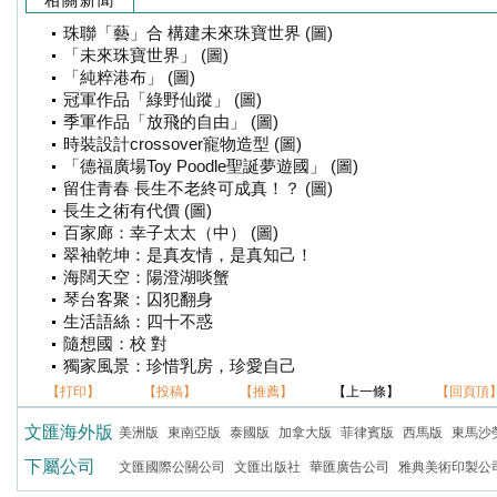
相關新聞
珠聯「藝」合 構建未來珠寶世界 (圖)
「未來珠寶世界」 (圖)
「純粹港布」 (圖)
冠軍作品「綠野仙蹤」 (圖)
季軍作品「放飛的自由」 (圖)
時裝設計crossover寵物造型 (圖)
「德福廣場Toy Poodle聖誕夢遊國」 (圖)
留住青春 長生不老終可成真！？ (圖)
長生之術有代價 (圖)
百家廊：幸子太太（中） (圖)
翠袖乾坤：是真友情，是真知己！
海闊天空：陽澄湖啖蟹
琴台客聚：囚犯翻身
生活語絲：四十不惑
隨想國：校 對
獨家風景：珍惜乳房，珍愛自己
【打印】
【投稿】
【推薦】
【上一條】
【回頁頂
文匯海外版
美洲版
東南亞版
泰國版
加拿大版
菲律賓版
西馬版
東馬沙
下屬公司
文匯國際公關公司
文匯出版社
華匯廣告公司
雅典美術印製公