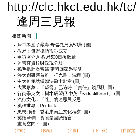
http://clc.hkct.edu.hk/tc
逢周三見報
相關新聞
斥中學屈子藏毒 母告教局索50萬 (圖)
教局：無證據指投訴成立
申訴署介入 教局500日後致歉
監管直資校財政現分歧
孫明揚肺炎留醫 妻料回家過聖誕
浸大創研院首推「折光畫」課程 (圖)
中大何佩然獲頒法騎士勛章 (圖)
大國形象：「威脅」已過時 「責任」領風騷 (圖)
行街學英文：樹木研習徑 中英「wide different」 (圖)
流行文化：「迷」的迷思與反思
英語世界：Pot luck
思思師語：香港東南亞文化考察 (圖)
英語筆欄：食物是國際語言
畫意空間： (圖)
【打印】
【投稿】
【推薦】
【上一條】
【回頁頂