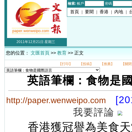
檢索:
帳戶
密碼
首頁
|
要聞
|
香港
|
內地
|
2011年12月21日 星期三
您的位置：
文匯首頁
>>
教育
>> 正文
【打印】
【投稿】
【推薦】
【關閉
英語筆欄：食物是
[20
http://paper.wenweipo.com
我要評論
香港獲冠譽為美食天