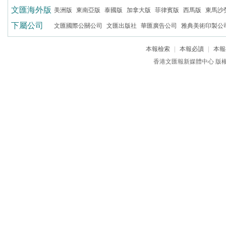
文匯海外版
美洲版
東南亞版
泰國版
加拿大版
菲律賓版
西馬版
東馬沙
下屬公司
文匯國際公關公司
文匯出版社
華匯廣告公司
雅典美術印製公
本報檢索
|
本報必讀
|
本報
香港文匯報新媒體中心 版權所有 c