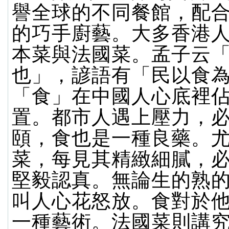
譽全球的不同餐館，配
的巧手廚藝。大多香港
本菜與法國菜。孟子云
也」，諺語有「民以食
「食」在中國人心底裡
置。都市人遇上壓力，
頤，食也是一種良藥。
菜，每見其精緻細膩，
堅毅認真。無論生的熟
叫人心花怒放。食對於
一種藝術。法國菜則講