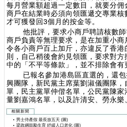
每月營業額超過一定數目，就要分佣
商戶在結業時必須向領匯遞交專業核
才可獲發回3個月的按金等。
他批評，要求小商戶聘請核數師
商戶負責等無理要求，是在加重小商
令各小商戶百上加斤，亦違反了香港
則，自己稍後會約見領匯，要求對方
中的「不平等條款」，並不排除會有
已報名參加港島區直選的，還包
興團隊，新民黨主席葉劉淑儀團隊，
單，民主黨單仲偕名單，公民黨陳家
量劉嘉鴻名單，以及許清安、勞永樂
相關新聞
男士侍產假 最長放五天 (圖)
梁政綱鼓勵生育 紓緩人口老化 (圖)