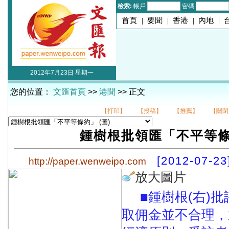
檢索:
帳戶
密碼
首頁
|
要聞
|
香港
|
內地
|
2012年7月23日 星期一
您的位置：
文匯首頁
>>
港聞
>> 正文
【打印】
【投稿】
【推薦】
【關閉
鍾樹根批領匯「不平等
[2012-07-23
http://paper.wenweipo.com
放大圖片
■鍾樹根(右)
取佣金並不合理，