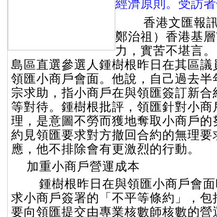
經濟原則。受訪者
香港文匯報訊
鄭治祖）香港基層
力，實苦不堪言。
島區直選參選人鍾樹根昨日在其區議
領匯小商戶會面。他說，自己過去半
宗求助，指小商戶在與領匯簽訂新合
等對待。鍾樹根批評，領匯針對小商
理，是意圖不勞而獲地奪取小商戶的
約見領匯要求對方撤回合約的無理要
應，他不排除會有更激烈的行動。
加重小商戶營運成本
鍾樹根昨日在與領匯小商戶會面
求小商戶簽署的「不平等條約」，包
要向領匯提交由專業核數師核數的營