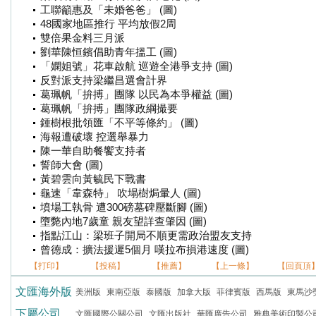
工聯籲惠及「未婚爸爸」 (圖)
48國家地區推行 平均放假2周
雙倍果金料三月派
劉華陳恒鑌倡助青年搵工 (圖)
「嫻姐號」花車啟航 巡遊全港爭支持 (圖)
反對派支持梁繼昌選會計界
葛珮帆「拚搏」團隊 以民為本爭權益 (圖)
葛珮帆「拚搏」團隊政綱撮要
鍾樹根批領匯「不平等條約」 (圖)
海報遭破壞 控選舉暴力
陳一華自助餐饗支持者
誓師大會 (圖)
黃碧雲向黃毓民下戰書
龜速「韋森特」 吹塌樹焗暈人 (圖)
墳場工執骨 遭300磅墓碑壓斷腳 (圖)
墮斃內地7歲童 親友望詳查肇因 (圖)
指點江山：梁班子開局不順更需政治盟友支持
曾德成：擴法援遲5個月 嘆拉布損港速度 (圖)
【打印】
【投稿】
【推薦】
【上一條】
【回頁頂
文匯海外版
美洲版
東南亞版
泰國版
加拿大版
菲律賓版
西馬版
東馬沙
下屬公司
文匯國際公關公司
文匯出版社
華匯廣告公司
雅典美術印製公