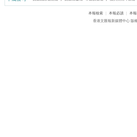
本報檢索
|
本報必讀
|
本報
香港文匯報新媒體中心 版權所有 c