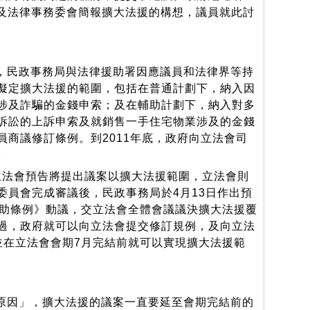
法及法律事務委會簡報擴大法援的構想，議員就此討
民政事務局與法律援助署因應議員和法律界等持
擬定擴大法援的範圍，包括在普通計劃下，納入因
涉及詐騙的金錢申索；及在輔助計劃下，納入對多
訴訟的上訴申索及就銷售一手住宅物業涉及的金錢
員商議修訂條例。到2011年底，政府向立法會司
。
法會預告將提出議案以擴大法援範圍，立法會則
委員會完成審議後，民政事務局於4月13日作出預
援助條例》動議，交立法會全體會議議決擴大法援覆
過，政府就可以向立法會提交修訂規例，及向立法
並在立法會會期7月完結前就可以實現擴大法援範
因」，擴大法援的議案一直要延至會期完結前的