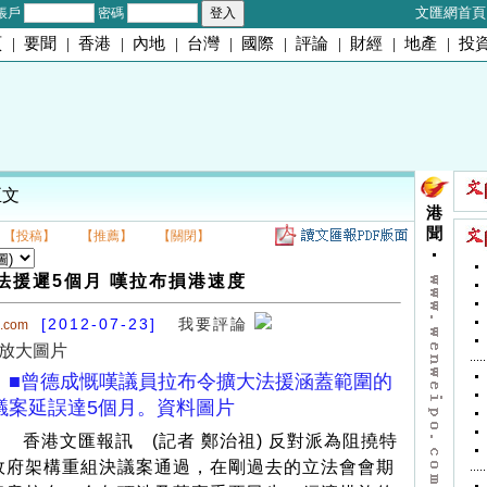
文匯網首頁
帳戶
密碼
頁
|
要聞
|
香港
|
內地
|
台灣
|
國際
|
評論
|
財經
|
地產
|
投
正文
港
聞
【投稿】
【推薦】
【關閉】
法援遲5個月 嘆拉布損港速度
[2012-07-23]
我要評論
o.com
放大圖片
■曾德成慨嘆議員拉布令擴大法援涵蓋範圍的
議案延誤達5個月。資料圖片
香港文匯報訊 (記者 鄭治祖) 反對派為阻撓特
政府架構重組決議案通過，在剛過去的立法會會期