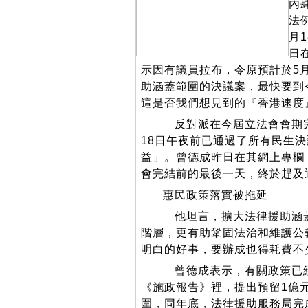
內
法
月
日
示因有議員拉布，令原預計於5
助涵蓋範圍的決議案，最快要到
這是否我們想見到的『香港速度
反對派在今屆立法會會期完
18日午夜前已通過了所有民生
益」。曾德成昨日在其網上專欄
會完結前的最後一天，終於趕及
惠民政策落實被拖延
他坦言，擴大法律援助涵蓋
階層，更有助鞏固法治和維護公
明白的好事，要辦成也得耗費不
曾德成表示，有關政策已經
《施政報告》裡，提出預留1億
圍，同年底，法律援助服務局完