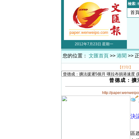
檢索:
首
2012年7月23日 星期一
您的位置：
文匯首頁
>>
港聞
>> 
【打印】
曾德成：擴
http://paper.wenweip
決
區