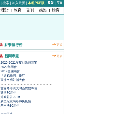
|
檢索
|
加入最愛
|
本報PDF版
|
|
資理財
|
教育
|
副刊
|
娛樂
|
體育
點擊排行榜
更多
新聞專題
更多
2020-2021年度財政預算案
2020年兩會
2019全國兩會
「逃犯條例」修訂
亞洲文明對話大會
首屆粵港澳大灣區媒體峰會
建國70周年
施政報告2019
新型冠狀病毒肺炎疫情
基本法30周年