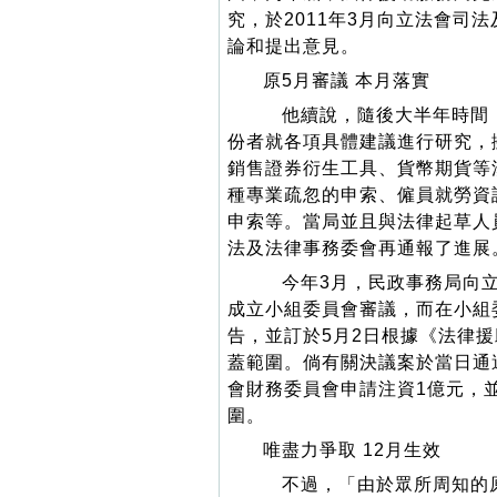
究，於2011年3月向立法會司
論和提出意見。
原5月審議 本月落實
他續說，隨後大半年時間，
份者就各項具體建議進行研究，
銷售證券衍生工具、貨幣期貨等
種專業疏忽的申索、僱員就勞資
申索等。當局並且與法律起草人
法及法律事務委會再通報了進展
今年3月，民政事務局向立
成立小組委員會審議，而在小組
告，並訂於5月2日根據《法律
蓋範圍。倘有關決議案於當日通
會財務委員會申請注資1億元，
圍。
唯盡力爭取 12月生效
不過，「由於眾所周知的原