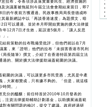
肆意拉布，令各項涉及落實重要民生、經濟措施的
例及決議案被拖延到今屆立法會會期結束當日，即7
18日的午夜前方獲通過。民政事務局局長曾德成昨
在其最新網誌中以「再談香港速度」為題撰文，暗
月2日可以通過、並於本月即開始實施的擴大法律援
今年12月7日才生效，延誤達5個月，「讓人反思
』」。
結前策動的拉布戰備受批評，但他們就以在7月
決議案，來「證明」他們的拉布「未損害香港市民利
《局長隨筆》撰文，介紹了在香港特區第四屆立法
通過的、關於擴大法律援助涵蓋範圍的決議。
範圍的決議，可以讓更多市民受惠，尤其是中產
義，大家都贊成，只有嫌不夠的。「但是，就這樣
少時間。」
充分的醞釀：前任特首於2010年10月發表的
元，注資法律援助輔助計劃基金，以助擴展涵蓋範
成對有關問題的檢討，提交了建議。政府經過研