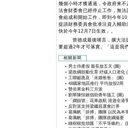
幾個小時才獲通過，令政府來不
法會財委會已經停止工作，無法
會組成和開始工作，即到今年1
提請財務委員會批准注資入輔助
快於今年12月7日生效」。
曾德成最後嘆言，擴大法援
要超過2年才可落實。「這是我
相關新聞
男士侍產假 最長放五天 (圖)
梁政綱鼓勵生育 紓緩人口老化 (
工聯籲惠及「未婚爸爸」 (圖)
48國家地區推行 平均放假2周
雙倍果金料三月派
劉華陳恒鑌倡助青年搵工 (圖)
「嫻姐號」花車啟航 巡遊全港爭支
反對派支持梁繼昌選會計界
葛珮帆「拚搏」團隊 以民為本爭權
葛珮帆「拚搏」團隊政綱撮要
鍾樹根批領匯「不平等條約」 (