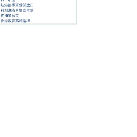
四十不惑
駐港部隊軍營開放日
科創潮流音樂嘉年華
拘捕黎智英
香港教育高峰論壇