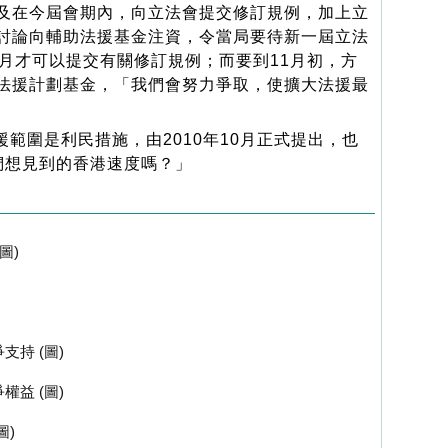
及在今屆會期內，向立法會提交修訂規例，加上立
討論向輔助法援基金注資，令當局要待新一屆立法
0月才可以提交有關修訂規例；而要到11月初，方
法援計劃基金，「我們會努力爭取，使擴大法援最
範圍是利民措施，由2010年10月正式提出，也
們想見到的香港速度嗎？」
圖)
持 (圖)
益 (圖)
圖)