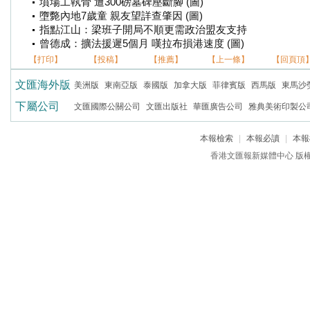
墳場工執骨 遭300磅墓碑壓斷腳 (圖)
墮斃內地7歲童 親友望詳查肇因 (圖)
指點江山：梁班子開局不順更需政治盟友支持
曾德成：擴法援遲5個月 嘆拉布損港速度 (圖)
【打印】
【投稿】
【推薦】
【上一條】
【回頁頂
文匯海外版
美洲版
東南亞版
泰國版
加拿大版
菲律賓版
西馬版
東馬沙
下屬公司
文匯國際公關公司
文匯出版社
華匯廣告公司
雅典美術印製公
本報檢索
|
本報必讀
|
本報
香港文匯報新媒體中心 版權所有 c