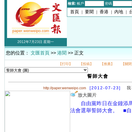
檢索:
帳戶
密碼
首頁
|
要聞
|
香港
|
內地
|
2012年7月23日 星期一
您的位置：
文匯首頁
>>
港聞
>> 正文
【打印】
【投稿】
【推薦】
【關閉
誓師大會
[2012-07-23]
我
http://paper.wenweipo.com
放大圖片
自由黨昨日在金鐘添
法會選舉誓師大會。 ■