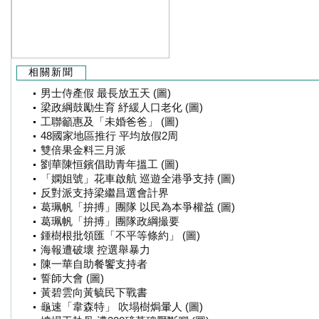
相關新聞
男士侍產假 最長放五天 (圖)
梁政綱鼓勵生育 紓緩人口老化 (圖)
工聯籲惠及「未婚爸爸」 (圖)
48國家地區推行 平均放假2周
雙倍果金料三月派
劉華陳恒鑌倡助青年搵工 (圖)
「嫻姐號」花車啟航 巡遊全港爭支持 (圖)
反對派支持梁繼昌選會計界
葛珮帆「拚搏」團隊 以民為本爭權益 (圖)
葛珮帆「拚搏」團隊政綱撮要
鍾樹根批領匯「不平等條約」 (圖)
海報遭破壞 控選舉暴力
陳一華自助餐饗支持者
誓師大會 (圖)
黃碧雲向黃毓民下戰書
龜速「韋森特」 吹塌樹焗暈人 (圖)