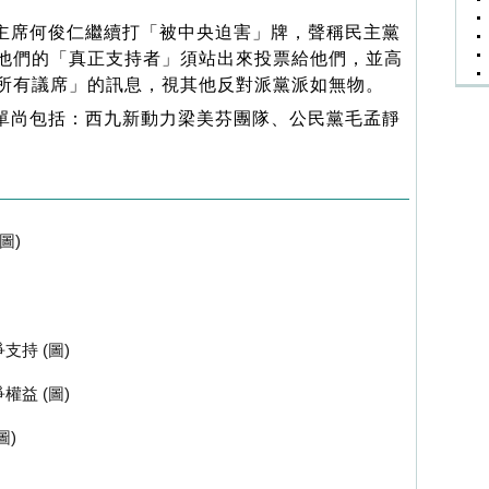
席何俊仁繼續打「被中央迫害」牌，聲稱民主黨
他們的「真正支持者」須站出來投票給他們，並高
所有議席」的訊息，視其他反對派黨派如無物。
尚包括：西九新動力梁美芬團隊、公民黨毛孟靜
圖)
持 (圖)
益 (圖)
圖)