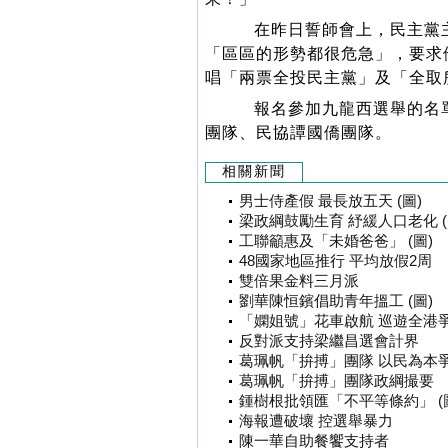
在昨日誓師會上，民主黨主
「區區的形勢都很危急」，要求
唱「兩票全投民主黨」及「全取
報名參加九龍西選舉的名單
團隊、民協譚國僑團隊。
相關新聞
男士侍產假 最長放五天 (圖)
梁政綱鼓勵生育 紓緩人口老化 (
工聯籲惠及「未婚爸爸」 (圖)
48國家地區推行 平均放假2周
雙倍果金料三月派
劉華陳恒鑌倡助青年搵工 (圖)
「嫻姐號」花車啟航 巡遊全港爭支
反對派支持梁繼昌選會計界
葛珮帆「拚搏」團隊 以民為本爭權
葛珮帆「拚搏」團隊政綱撮要
鍾樹根批領匯「不平等條約」 (
海報遭破壞 控選舉暴力
陳一華自助餐饗支持者