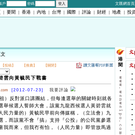
文匯網首頁
帳戶
密碼
頁
|
要聞
|
香港
|
內地
|
台灣
|
國際
|
評論
|
財經
|
地產
|
投
正文
港
聞
【投稿】
【推薦】
【關閉】
碧雲向黃毓民下戰書
[2012-07-23]
我要評論
o.com
祖）反對派口講團結，但每逢選舉的關鍵時刻就各
選舉候選人誓師大會，該黨九龍西候選人黃碧雲就
人民力量的）黃毓民早前向傳媒稱，（立法會）九
選，而該黨不會『搞』支持『公投』的公民黨參選
著我而來，但我冇有怕，（人民力量）即管放馬過