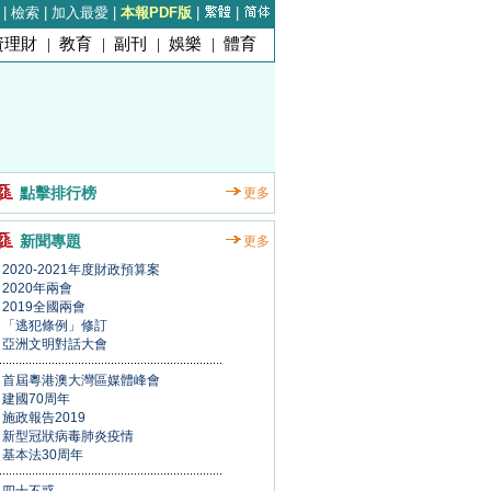
|
檢索
|
加入最愛
|
本報PDF版
|
|
資理財
|
教育
|
副刊
|
娛樂
|
體育
點擊排行榜
更多
新聞專題
更多
2020-2021年度財政預算案
2020年兩會
2019全國兩會
「逃犯條例」修訂
亞洲文明對話大會
首屆粵港澳大灣區媒體峰會
建國70周年
施政報告2019
新型冠狀病毒肺炎疫情
基本法30周年