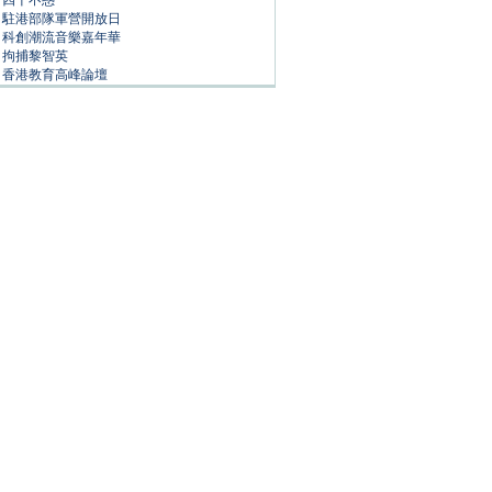
四十不惑
駐港部隊軍營開放日
科創潮流音樂嘉年華
拘捕黎智英
香港教育高峰論壇