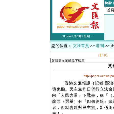
檢索:
首
2012年7月23日 星期一
您的位置：
文匯首頁
>>
港聞
>> 
【打印】
黃
http://paper.wenweip
香港文匯報訊（記者 鄭治
懷鬼胎。民主黨昨日舉行立法會
向「人民力量」下戰書，稱「（
龍西（選舉）有『四個婆娘』參
者，但就會針對民主黨，即係衝
來！」