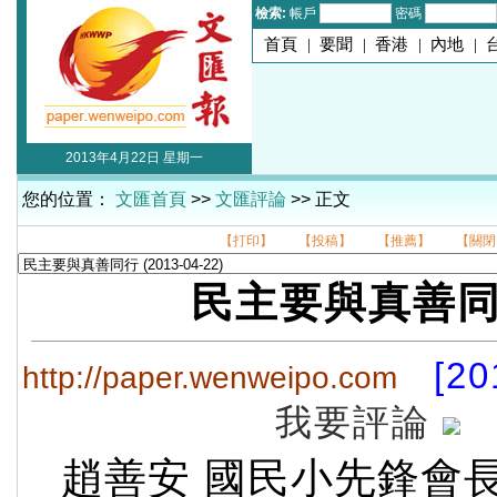
檢索:
帳戶
密碼
首頁
|
要聞
|
香港
|
內地
|
2013年4月22日 星期一
您的位置：
文匯首頁
>>
文匯評論
>> 正文
【打印】
【投稿】
【推薦】
【關閉
民主要與真善
[20
http://paper.wenweipo.com
我要評論
趙善安 國民小先鋒會