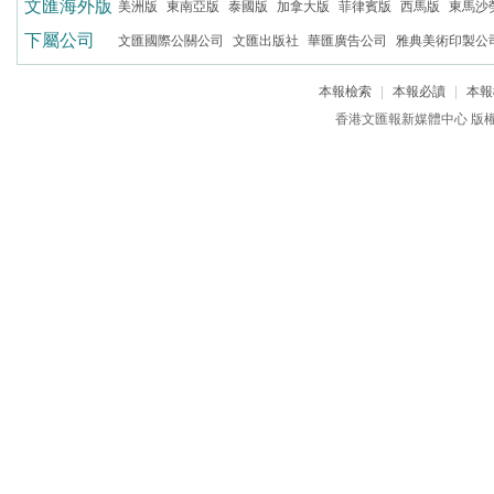
文匯海外版
美洲版
東南亞版
泰國版
加拿大版
菲律賓版
西馬版
東馬沙
下屬公司
文匯國際公關公司
文匯出版社
華匯廣告公司
雅典美術印製公
本報檢索
|
本報必讀
|
本報
香港文匯報新媒體中心 版權所有 c