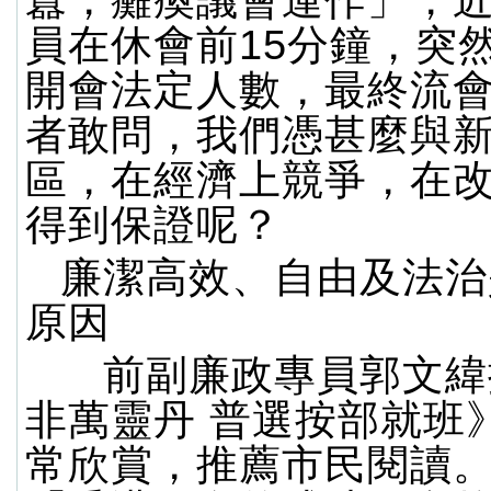
囂，癱瘓議會運作」，
員在休會前15分鐘，突
開會法定人數，最終流
者敢問，我們憑甚麼與
區，在經濟上競爭，在
得到保證呢？
廉潔高效、自由及法治
原因
前副廉政專員郭文緯
非萬靈丹 普選按部就班
常欣賞，推薦市民閱讀