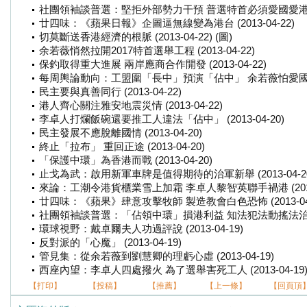
社團領袖談普選：堅拒外部勢力干預 普選特首必須愛國愛港 (2013
廿四味：《蘋果日報》企圖逼無線變為港台 (2013-04-22)
切莫斷送香港經濟的根脈 (2013-04-22) (圖)
余若薇悄然拉開2017特首選舉工程 (2013-04-22)
保釣取得重大進展 兩岸應商合作開發 (2013-04-22)
每周輿論動向：工盟圍「長中」預演「佔中」 余若薇怕愛國愛港討論
民主要與真善同行 (2013-04-22)
港人齊心關注雅安地震災情 (2013-04-22)
李卓人打爛飯碗還要推工人違法「佔中」 (2013-04-20)
民主發展不應脫離國情 (2013-04-20)
終止「拉布」 重回正途 (2013-04-20)
「保護中環」為香港而戰 (2013-04-20)
止戈為武：啟用新軍車牌是值得期待的治軍新舉 (2013-04-20
來論：工潮令港貨櫃業雪上加霜 李卓人黎智英聯手禍港 (2013-
廿四味：《蘋果》肆意攻擊牧師 製造教會白色恐怖 (2013-04-
社團領袖談普選：「佔領中環」損港利益 知法犯法動搖法治 (2013
環球視野：戴卓爾夫人功過評說 (2013-04-19)
反對派的「心魔」 (2013-04-19)
管見集：從余若薇到劉慧卿的理虧心虛 (2013-04-19)
西座內望：李卓人四處撥火 為了選舉害死工人 (2013-04-19
【打印】
【投稿】
【推薦】
【上一條】
【回頁頂