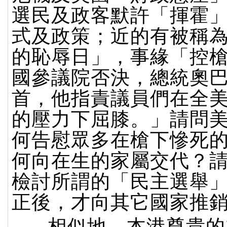
選民及政客默許「揮霍
式及政策；近的有被稱
的恥辱日」，事緣「控
國參議院否決，總統奧
首，他指責議員們在全
的壓力下屈膝。」請問
何告慰眾多在槍下慘死
何向在生的家屬交代？
檢討所謂的「民主選舉
正後，才向其它國家推
相似地，本港尊貴的