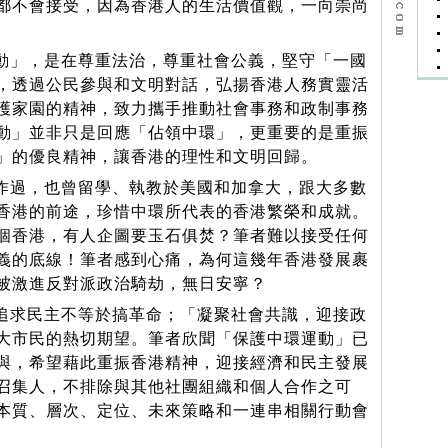
都不會接受，因為香港人的生活價值觀，一向崇尚
」，是在尊重法治，尊重社會公義，堅守「一國
，透過公民參與和文明對話，弘揚香港人務實靈活
護家園的精神，致力攜手推動社會事務和政制事務
動」並非只是回應「佔領中環」，更重要的是重振
」的優良精神，讓香港的理性和文明回歸。
過，也曾留學、執教於美國和加拿大，跟大多數
香港的前途，珍惜中環所代表的香港繁榮和成就。
個香港，有人企圖要玉石俱焚？筆者難以接受任何
義的底線！筆者感到心痛，為何這幾年香港發展裹
被激進反對派政治騎劫，無日安寧？
求民主不等於搞革命；「凝聚社會共識，迎接政
大市民的熱切期望。筆者欣聞「保護中環運動」已
與，希望藉此重振香港精神，迎接經濟和民主發展
召集人，不排除與其他社團組織和個人合作之可
本質、層次、定位、未來策略和一連串相關行動會