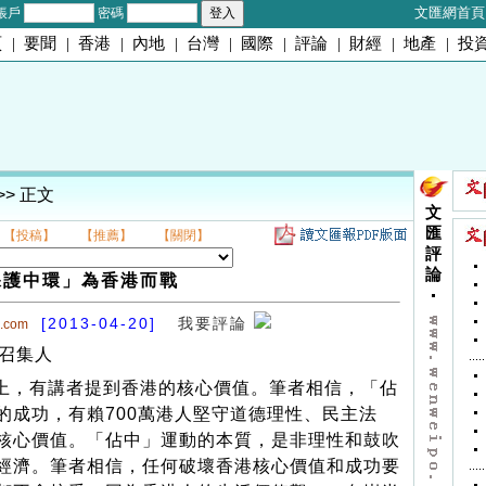
文匯網首頁
帳戶
密碼
頁
|
要聞
|
香港
|
內地
|
台灣
|
國際
|
評論
|
財經
|
地產
|
投
>> 正文
文
匯
【投稿】
【推薦】
【關閉】
評
論
保護中環」為香港而戰
[2013-04-20]
我要評論
o.com
總召集人
，有講者提到香港的核心價值。筆者相信，「佔
的成功，有賴700萬港人堅守道德理性、民主法
核心價值。「佔中」運動的本質，是非理性和鼓吹
經濟。筆者相信，任何破壞香港核心價值和成功要