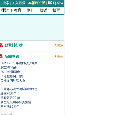
|
檢索
|
加入最愛
|
本報PDF版
|
|
資理財
|
教育
|
副刊
|
娛樂
|
體育
點擊排行榜
更多
新聞專題
更多
2020-2021年度財政預算案
2020年兩會
2019全國兩會
「逃犯條例」修訂
亞洲文明對話大會
首屆粵港澳大灣區媒體峰會
建國70周年
施政報告2019
新型冠狀病毒肺炎疫情
基本法30周年