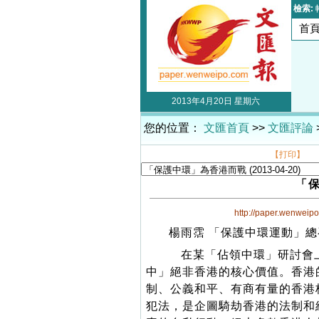
檢索:
首
2013年4月20日 星期六
您的位置：
文匯首頁
>>
文匯評論
【打印】
「
http://paper.wenweip
楊雨霑 「保護中環運動」
在某「佔領中環」研討會上
中」絕非香港的核心價值。香港
制、公義和平、有商有量的香港
犯法，是企圖騎劫香港的法制和