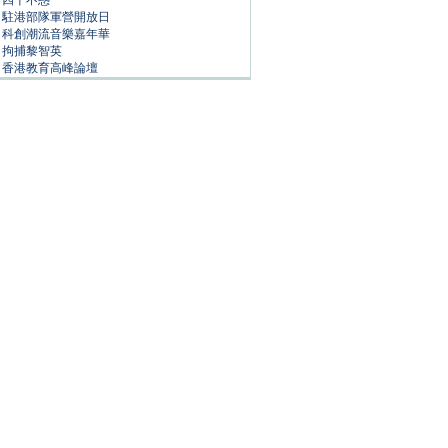
四十不惑
駐港部隊軍營開放日
科創潮流音樂嘉年華
拘捕黎智英
香港教育高峰論壇