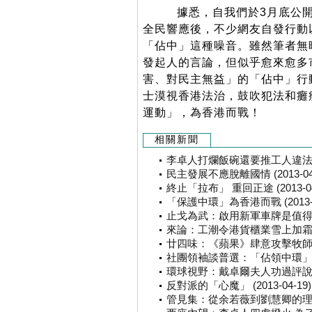
據悉，自我們於3月底公開
全民響應後，不少網友自發行動
「佔中」這種噪音。雖然筆者無
發起人的言論，但似乎愈來愈多
害、對民主無益」的「佔中」行
士漠視香港法治，鼓吹犯法和癱
運動」，為香港而戰！
相關新聞
李卓人打爛飯碗還要推工人違法「佔中」
民主發展不應脫離國情 (2013-04-
終止「拉布」 重回正途 (2013-04
「保護中環」為香港而戰 (2013-0
止戈為武：啟用新軍車牌是值得期待的
來論：工潮令港貨櫃業雪上加霜 李卓
廿四味：《蘋果》肆意攻擊牧師 製造
社團領袖談普選：「佔領中環」損港利益
環球視野：戴卓爾夫人功過評說 (20
反對派的「心魔」 (2013-04-19)
管見集：從余若薇到劉慧卿的理虧心虛 