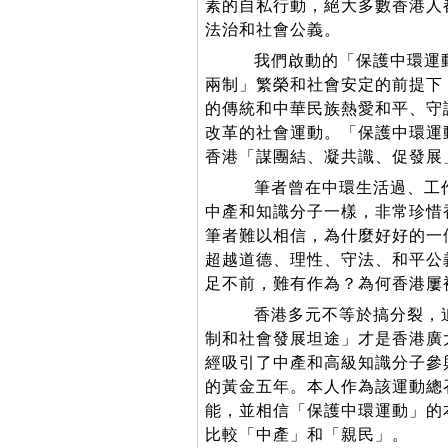
素的自私行動，絕大多數香港人
法治和社會公義。
我們啟動的「保護中環運動
兩制」繁榮和社會安定的前提下
的傳統和中華民族熱愛和平、守
改革的社會運動。「保護中環運
香港「謀團結、凝共識、促發展
筆者曾在中環生活過、工作
中產和知識分子一樣，非常珍惜
筆者難以相信，為什麼好好的一
超越道德、理性、守法、和平公
足不前，難有作為？為何香港屢
香港多元不等於搞分裂，追
制和社會發展坦途」才是香港廣
經吸引了中產和高級知識分子參
的黃金五年。本人作為該運動總
能，並相信「保護中環運動」的
比較「中產」和「親民」。