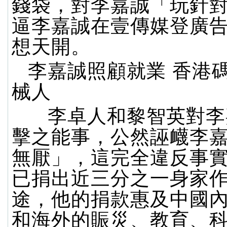
錢袋，對李嘉誠「玩針
逼李嘉誠在壹傳媒登廣
想天開。
李嘉誠照顧就業 香港
械人
李卓人和黎智英對李
擊之能事，公然誣衊李
無厭」，這完全違反事
已捐出近三分之一身家
途，他的捐款惠及中國
和海外的賑災、教育、