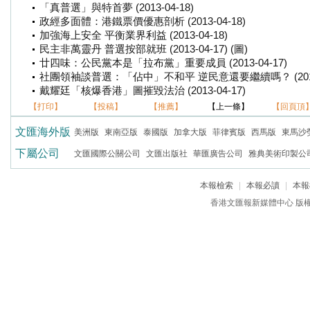
「真普選」與特首夢 (2013-04-18)
政經多面體：港鐵票價優惠剖析 (2013-04-18)
加強海上安全 平衡業界利益 (2013-04-18)
民主非萬靈丹 普選按部就班 (2013-04-17) (圖)
廿四味：公民黨本是「拉布黨」重要成員 (2013-04-17)
社團領袖談普選：「佔中」不和平 逆民意還要繼續嗎？ (2013-04
戴耀廷「核爆香港」圖摧毀法治 (2013-04-17)
【打印】
【投稿】
【推薦】
【上一條】
【回頁頂
文匯海外版
美洲版
東南亞版
泰國版
加拿大版
菲律賓版
西馬版
東馬沙
下屬公司
文匯國際公關公司
文匯出版社
華匯廣告公司
雅典美術印製公
本報檢索
|
本報必讀
|
本報
香港文匯報新媒體中心 版權所有 c