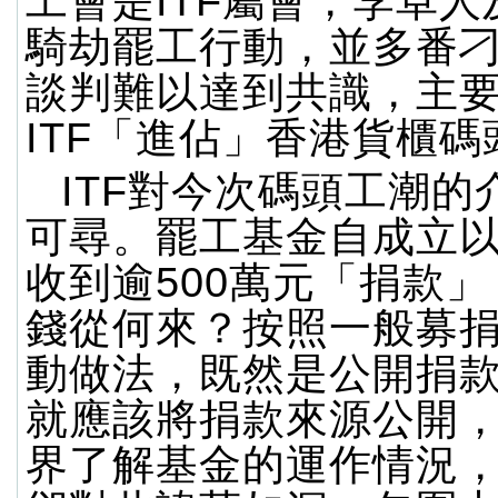
工會是ITF屬會，李卓
騎劫罷工行動，並多番
談判難以達到共識，主
ITF「進佔」香港貨櫃碼
ITF對今次碼頭工潮的
可尋。罷工基金自成立
收到逾500萬元「捐款
錢從何來？按照一般募
動做法，既然是公開捐
就應該將捐款來源公開
界了解基金的運作情況