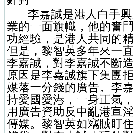
針對
李嘉誠是港人白手興
業的一面旗幟，他的奮
功經驗，是港人共同的
但是，黎智英多年來一
李嘉誠，對李嘉誠不斷
原因是李嘉誠旗下集團
媒落一分錢的廣告。李
持愛國愛港，一身正氣
用廣告資助反中亂港宣
傳媒。黎智英如竊賊盯