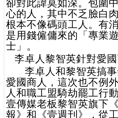
卻對此諱莫如深。包圍
心的人，其中不乏臉白
根本不像碼頭工人。有
是用錢僱傭來的「專業
士」。
李卓人黎智英針對愛國
李卓人和黎智英搞事
愛國商人，這次也不例
人和職工盟騎劫罷工行
壹傳媒老板黎智英旗下
報》和《壹週刊》，從