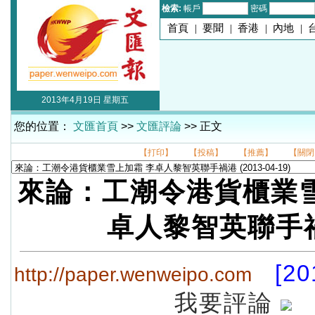
檢索:
帳戶
密碼
首頁
|
要聞
|
香港
|
內地
|
2013年4月19日 星期五
您的位置：
文匯首頁
>>
文匯評論
>> 正文
【打印】
【投稿】
【推薦】
【關閉
來論：工潮令港貨櫃業雪
卓人黎智英聯手
[20
http://paper.wenweipo.com
我要評論