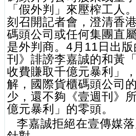
「假外判」來壓榨工人
刻召開記者會，澄清香
碼頭公司或任何集團直
是外判商。4月11日出
刊》誹謗李嘉誠的和黃
收費賺取千億元暴利」
解，國際貨櫃碼頭公司
少，還不夠《壹週刊》
億元暴利」的零頭。
李嘉誠拒絕在壹傳媒落