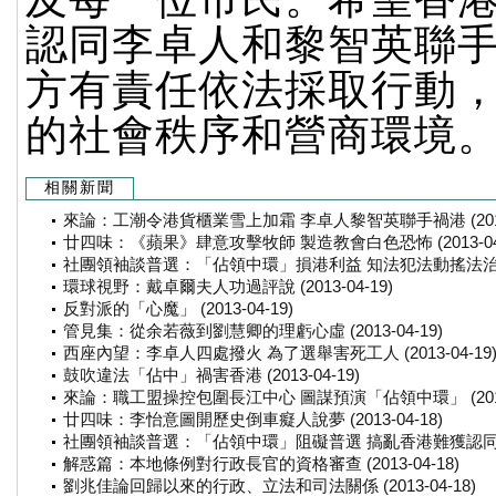
認同李卓人和黎智英聯
方有責任依法採取行動
的社會秩序和營商環境
相關新聞
來論：工潮令港貨櫃業雪上加霜 李卓人黎智英聯手禍港 (2013-
廿四味：《蘋果》肆意攻擊牧師 製造教會白色恐怖 (2013-04-
社團領袖談普選：「佔領中環」損港利益 知法犯法動搖法治 (2013
環球視野：戴卓爾夫人功過評說 (2013-04-19)
反對派的「心魔」 (2013-04-19)
管見集：從余若薇到劉慧卿的理虧心虛 (2013-04-19)
西座內望：李卓人四處撥火 為了選舉害死工人 (2013-04-19
鼓吹違法「佔中」禍害香港 (2013-04-19)
來論：職工盟操控包圍長江中心 圖謀預演「佔領中環」 (2013-
廿四味：李怡意圖開歷史倒車癡人說夢 (2013-04-18)
社團領袖談普選：「佔領中環」阻礙普選 搞亂香港難獲認同 (2013
解惑篇：本地條例對行政長官的資格審查 (2013-04-18)
劉兆佳論回歸以來的行政、立法和司法關係 (2013-04-18)