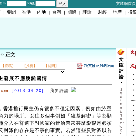
文匯網首頁
帳戶
密碼
頁
|
要聞
|
香港
|
內地
|
台灣
|
國際
|
評論
|
財經
|
地產
|
投
>> 正文
文
匯
【投稿】
【推薦】
【關閉】
評
論
主發展不應脫離國情
[2013-04-20]
我要評論
o.com
香港推行民主仍有很多不穩定因素，例如由於歷
角力的場所。以往多個事例如「維基解密」等都顯
種介入在普選下對國家的管治帶來甚麼影響是必須
反對派的存在是不爭的事實。若然這些反對派以各