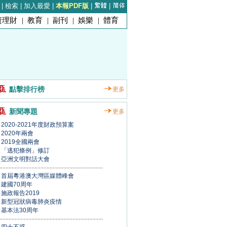
|
檢索
|
加入最愛
|
本報PDF版
|
|
資理財
|
教育
|
副刊
|
娛樂
|
體育
點擊排行榜
更多
新聞專題
更多
2020-2021年度財政預算案
2020年兩會
2019全國兩會
「逃犯條例」修訂
亞洲文明對話大會
首屆粵港澳大灣區媒體峰會
建國70周年
施政報告2019
新型冠狀病毒肺炎疫情
基本法30周年