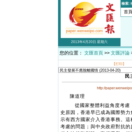
檢索:
首
2013年4月20日 星期六
您的位置：
文匯首頁
>>
文匯評論
【打印】
民
http://paper.wenweip
陳道理
從國家整體利益角度考慮，
史原因，香港早已成為國際勢力
示有西方國家介入香港事務。這
考慮的問題；與中央政府對抗的