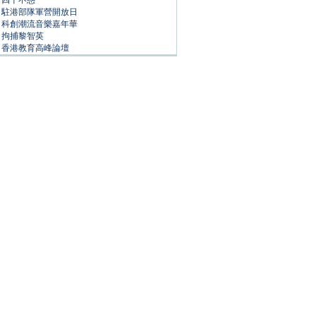
四十不惑
駐港部隊軍營開放日
科創潮流音樂嘉年華
拘捕黎智英
香港教育高峰論壇