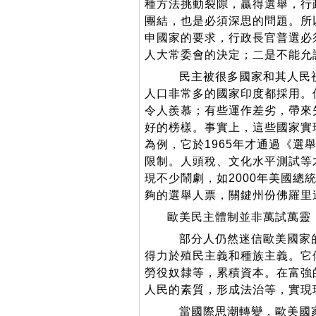
種方法挑動裂隙，贏得選舉，行
團結，也是必須深思的問題。所
申國家的要求，行政長官普選必
人大常委會的決定；二是不能允
民主被很多國家和其人民視
人口非常多的國家印度都採用。
令人羨慕；有些運作差劣，帶來
好的榜樣。事實上，這些國家實
為例，它於1965年才通過《
限制。人頭稅、文化水平測試等
現不少鬧劇，如2000年美國
夠的選舉人票，關鍵州份佛羅里
歐美民主體制並非萬試萬靈
部分人仍然迷信歐美國家的
得力於殖民主義和種族主義。它
勞役奴隸等，累積資本。在富強
人民的素質，形成法治等，實現
當國際思潮轉變，歐美國家