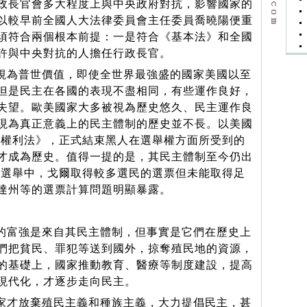
政長官會多大程度上與中央政府對抗，影響國家的
以較早前全國人大法律委員會主任委員喬曉陽便重
須符合兩個根本前提：一是符合《基本法》和全國
許與中央對抗的人擔任行政長官。
為普世價值，即使全世界最強盛的國家美國以至
但是民主在各國的表現不盡相同，有些運作良好，
失望。歐美國家大多被視為歷史悠久、民主運作良
現為真正意義上的民主體制的歷史並不長。以美國
選舉權利法》，正式結束黑人在選舉權方面所受到的
才成為歷史。值得一提的是，其民主體制至今仍出
總統選舉中，戈爾取得較多選民的選票但未能取得足
達州等的選票計算問題明顯暴露。
富強是來自其民主體制，但事實是它們在歷史上
們把貧民、罪犯等送到國外，掠奪殖民地的資源，
的基礎上，國家推動教育、醫療等制度建設，提高
現代化，才逐步走向民主。
才放棄殖民主義和種族主義，大力提倡民主，甚