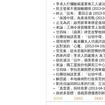
李卓人打爛飯碗還要推工人違法「佔中」
民主發展不應脫離國情 (2013-04-
終止「拉布」 重回正途 (2013-04
「保護中環」為香港而戰 (2013-0
止戈為武：啟用新軍車牌是值得期待的
來論：工潮令港貨櫃業雪上加霜 李卓
廿四味：《蘋果》肆意攻擊牧師 製造
社團領袖談普選：「佔領中環」損港利益
環球視野：戴卓爾夫人功過評說 (20
反對派的「心魔」 (2013-04-19)
管見集：從余若薇到劉慧卿的理虧心虛 
西座內望：李卓人四處撥火 為了選舉害
鼓吹違法「佔中」禍害香港 (2013-
來論：職工盟操控包圍長江中心 圖謀
廿四味：李怡意圖開歷史倒車癡人說夢 
社團領袖談普選：「佔領中環」阻礙普選
解惑篇：本地條例對行政長官的資格審查
劉兆佳論回歸以來的行政、立法和司法
「真普選」與特首夢 (2013-04-1
政經多面體：港鐵票價優惠剖析 (20
【打印】
【投稿】
【推薦】