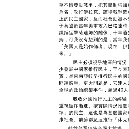
至不惜發動戰爭，把其體制強加
為名，攻打伊拉克。該場戰爭造
上的民主國家，反而社會動盪不
子莫過於當年美軍攻入巴格達時
鐵錘猛擊薩達姆的雕像，十年過
姆，可我沒有想到的是，當年我
「美國人是始作俑者。現在，伊
來。」
民主必須視乎地區的情況，
少發展中國家推行民主，至今表
賓，是東南亞較早推行民主的國
問題嚴重。更大問題是，它連人
全球的政治綁架事件，超過40
吸收外國推行民主的經驗，
重視循序漸進、按實際情況推進
準」的民主。這也是為甚麼國家
康社會。前蘇聯急速推行「休克
特首普選須符合兩大前提