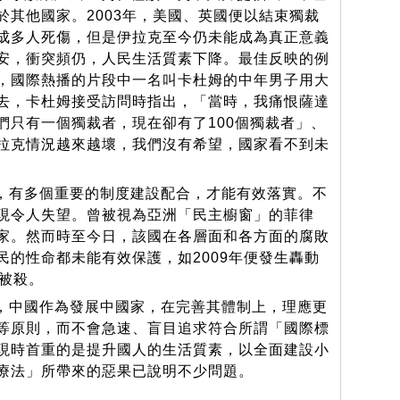
於其他國家。2003年，美國、英國便以結束獨裁
成多人死傷，但是伊拉克至今仍未能成為真正意義
安，衝突頻仍，人民生活質素下降。最佳反映的例
，國際熱播的片段中一名叫卡杜姆的中年男子用大
去，卡杜姆接受訪問時指出，「當時，我痛恨薩達
們只有一個獨裁者，現在卻有了100個獨裁者」、
拉克情況越來越壞，我們沒有希望，國家看不到未
有多個重要的制度建設配合，才能有效落實。不
現令人失望。曾被視為亞洲「民主櫥窗」的菲律
家。然而時至今日，該國在各層面和各方面的腐敗
民的性命都未能有效保護，如2009年便發生轟動
人被殺。
中國作為發展中國家，在完善其體制上，理應更
等原則，而不會急速、盲目追求符合所謂「國際標
現時首重的是提升國人的生活質素，以全面建設小
療法」所帶來的惡果已說明不少問題。