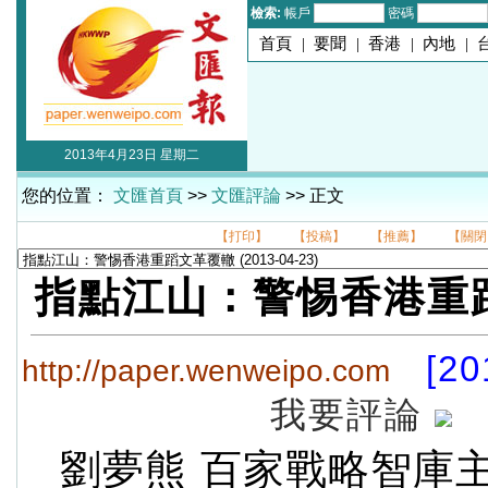
檢索:
帳戶
密碼
首頁
|
要聞
|
香港
|
內地
|
2013年4月23日 星期二
您的位置：
文匯首頁
>>
文匯評論
>> 正文
【打印】
【投稿】
【推薦】
【關閉
指點江山：警惕香港重
[20
http://paper.wenweipo.com
我要評論
劉夢熊 百家戰略智庫