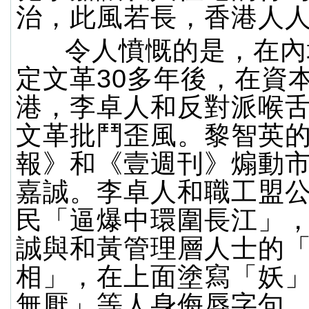
治，此風若長，香港人
令人憤慨的是，在內
定文革30多年後，在資
港，李卓人和反對派喉
文革批鬥歪風。黎智英
報》和《壹週刊》煽動
嘉誠。李卓人和職工盟
民「逼爆中環圍長江」
誠與和黃管理層人士的
相」，在上面塗寫「妖
無厭」等人身侮辱字句