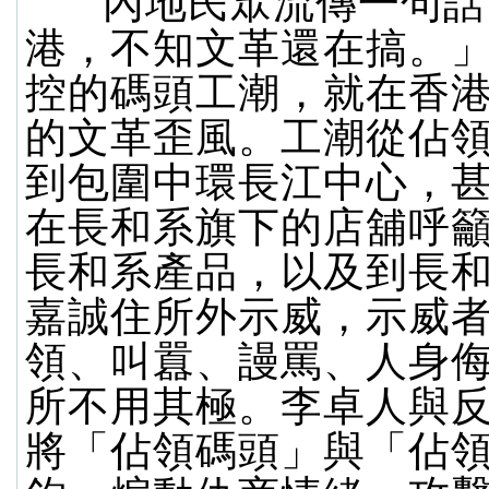
內地民眾流傳一句話
港，不知文革還在搞。
控的碼頭工潮，就在香
的文革歪風。工潮從佔
到包圍中環長江中心，
在長和系旗下的店舖呼
長和系產品，以及到長
嘉誠住所外示威，示威
領、叫囂、謾罵、人身
所不用其極。李卓人與
將「佔領碼頭」與「佔