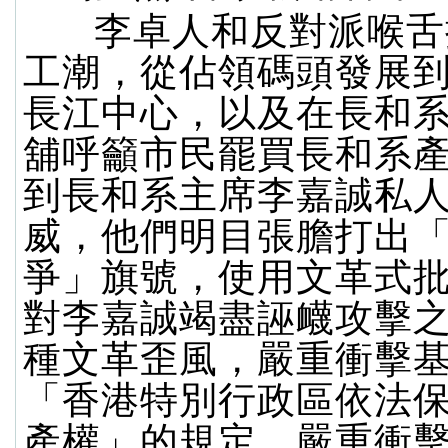
李卓人和反對派喉舌
工潮，從佔領碼頭發展
長江中心，以及在長和
舖呼籲市民罷買長和系
到長和系主席李嘉誠私
威，他們明目張膽打出
爭」旗號，使用文革式
對李嘉誠竭盡誣衊攻擊
種文革歪風，嚴重衝擊
「香港特別行政區依法
產權」的規定，嚴重衝