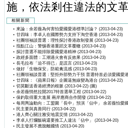
施，依法剎住違法的文
相關新聞
來論：余若薇為何害怕愛國愛港標準討論？ (2013-04-23)
廿四味：李卓人在國際勢力支持下淘空香港 (2013-04-23)
社團領袖談普選：理性探討香港政制發展 (2013-04-23)
指點江山：警惕香港重蹈文革覆轍 (2013-04-23)
探討普選不能排除愛國愛港精神 (2013-04-23)
政經多面體：工潮過火會有反效果 (2013-04-23)
長毛拉布「迫不得已」是謊言 (2013-04-23)
做好「生物保安」防範禽流感 (2013-04-23)
社團領袖談普選：堅拒外部勢力干預 普選特首必須愛國愛港 (2013
廿四味：《蘋果日報》企圖逼無線變為港台 (2013-04-22)
切莫斷送香港經濟的根脈 (2013-04-22) (圖)
余若薇悄然拉開2017特首選舉工程 (2013-04-22)
保釣取得重大進展 兩岸應商合作開發 (2013-04-22)
每周輿論動向：工盟圍「長中」預演「佔中」 余若薇怕愛國愛港討論
民主要與真善同行 (2013-04-22)
港人齊心關注雅安地震災情 (2013-04-22)
李卓人打爛飯碗還要推工人違法「佔中」 (2013-04-20)
民主發展不應脫離國情 (2013-04-20)