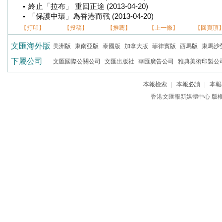
終止「拉布」 重回正途 (2013-04-20)
「保護中環」為香港而戰 (2013-04-20)
【打印】
【投稿】
【推薦】
【上一條】
【回頁頂
文匯海外版
美洲版
東南亞版
泰國版
加拿大版
菲律賓版
西馬版
東馬沙
下屬公司
文匯國際公關公司
文匯出版社
華匯廣告公司
雅典美術印製公
本報檢索
|
本報必讀
|
本報
香港文匯報新媒體中心 版權所有 c