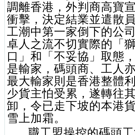
調離香港，外判商高寶
衝擊，決定結業並遣散
工潮中第一家倒下的公
卓人之流不切實際的「
口」和「不妥協」取態
是輸家，碼頭商、工人
最大輸家則是香港整體
少貨主怕受累，遂轉往
卸，令已走下坡的本港
雪上加霜。
職工盟操控的碼頭工