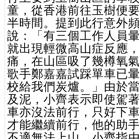
童，從香港前往玉樹便
半時間。提到此行意外
說：「有三個工作人員
就出現輕微高山症反應
痛，在山區吸了幾樽氧
歌手鄭嘉嘉試踩單車已
校給我們炭爐。」由於
及泥，小齊表示即使駕
車亦沒法前行，只好下
才能繼續前行，他的助
不適無法上山。小齊指