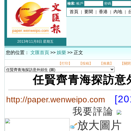
檢索:
帳戶
密碼
首頁
|
要聞
|
香港
|
內地
|
2013年11月8日 星期五
您的位置：
文匯首頁
>>
娛樂
>> 正文
【打印】
【投稿】
【推薦】
【關閉
任賢齊青海探訪意
[20
http://paper.wenweipo.com
我要評論
放大圖片