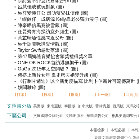
佘詩曼不介意跟嘉穎合作 (圖)
呂慧儀成被玩對象 (圖)
吳尊變湊仔公 最叻幫兒抹便便 (圖)
「蝦餃仔」成病源 Kelly靠老公獨力湊仔 (圖)
陳豪唔信馬賽被雪藏 (圖)
任賢齊青海探訪意外頻生 (圖)
黃芷晴騷性感問過父母 (圖)
吳千語開咪講愛情觀 (圖)
Taylor Swift感動落淚 (圖)
第47屆鄉謠音樂協會頒獎禮得獎名單
ONE OK ROCK首訪港無架子 (圖)
GaGa 2015年太空開騷？ (圖)
傳搭上新片女星 韋史密夫婚變升級 (圖)
《行刺甘迺迪》以全新角度描寫 比利卜信新片可流傳萬世 (
娛聞雜碎 (圖)
【打印】
【投稿】
【推薦】
【上一條】
【回頁頂
文匯海外版
美洲版
東南亞版
泰國版
加拿大版
菲律賓版
西馬版
東馬沙
下屬公司
文匯國際公關公司
文匯出版社
華匯廣告公司
雅典美術印製公
本報檢索
|
本報必讀
|
本報
香港文匯報新媒體中心 版權所有 c