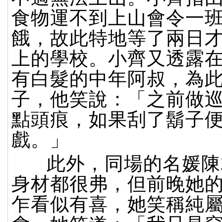
食物運不到上山會令一
餓，故此特地等了兩日
上的學校。小齊又透露
有白髮的中年阿叔，為
子，他笑說：「之前做
點頭痕，如果刮了鬍子
戲。」
此外，同場的名媛陳
身材都很弗，但前晚她
乍看似有喜，她笑稱純