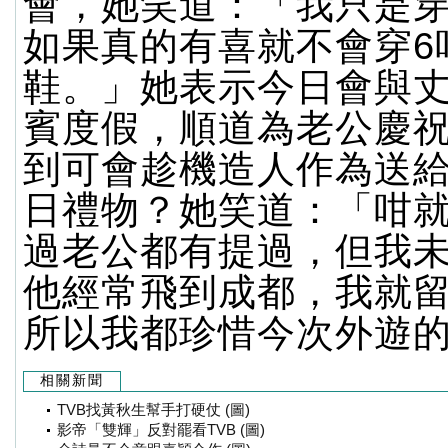
會，她笑道：「我只是
如果真的有喜就不會穿6
鞋。」她表示今日會與
賓度假，順道為老公慶
到可會趁機造人作為送
日禮物？她笑道：「咁
過老公都有提過，但我未R
他經常飛到成都，我就
所以我都珍惜今次外遊
相關新聞
TVB找黃秋生幫手打硬仗 (圖)
影帝「雙輝」反對罷看TVB (圖)