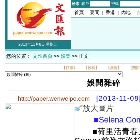
檢索:
帳戶
密碼
首頁
|
要聞
|
香港
|
內地
|
2013年11月8日 星期五
您的位置：
文匯首頁
>>
娛樂
>> 正文
【打印】
【投稿】
【推薦】
【關閉
娛聞雜碎
[2013-11-08
http://paper.wenweipo.com
放大圖片
■Selena Go
■荷里活青春女星