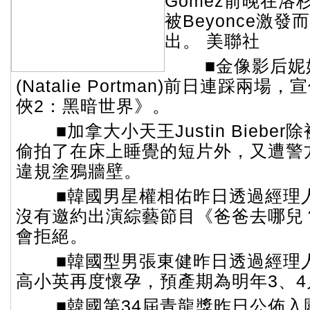
Gomez前晚在
被Beyonce激
出。 美聯社
■金像影后妮
(Natalie Portman)前日連踩兩
俠2：黑暗世界》。
■加拿大小天王Justin Biebe
偷拍了在床上睡覺的短片外，又遭警
違規塗鴉牆壁。
■韓國男星權相佑昨日透過經理
沒有邀約出演綜藝節目《爸爸去哪兒
會拒絕。
■韓國型男張東健昨日透過經理
高小英再度懷孕，預產期為明年3、4
■韓國第34屆青龍獎昨日公佈入