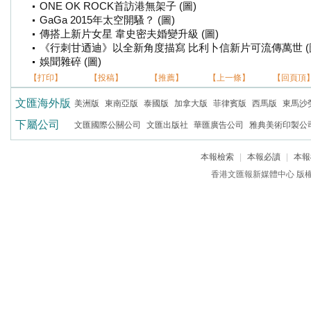
ONE OK ROCK首訪港無架子 (圖)
GaGa 2015年太空開騷？ (圖)
傳搭上新片女星 韋史密夫婚變升級 (圖)
《行刺甘迺迪》以全新角度描寫 比利卜信新片可流傳萬世 (
娛聞雜碎 (圖)
【打印】
【投稿】
【推薦】
【上一條】
【回頁頂
文匯海外版
美洲版
東南亞版
泰國版
加拿大版
菲律賓版
西馬版
東馬沙
下屬公司
文匯國際公關公司
文匯出版社
華匯廣告公司
雅典美術印製公
本報檢索
|
本報必讀
|
本報
香港文匯報新媒體中心 版權所有 c