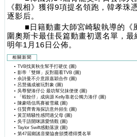
《觀相》獲得9項提名領跑，韓孝珠
逐影后。
■日籍動畫大師宮崎駿執導的《
圍奧斯卡最佳長篇動畫初選名單，最
明年1月16日公佈。
相關新聞
TVB找黃秋生幫手打硬仗 (圖)
影帝「雙輝」反對罷看TVB (圖)
佘詩曼不介意跟嘉穎合作 (圖)
呂慧儀成被玩對象 (圖)
吳尊變湊仔公 最叻幫兒抹便便 (圖)
「蝦餃仔」成病源 Kelly靠老公獨力湊仔 (圖)
陳豪唔信馬賽被雪藏 (圖)
任賢齊青海探訪意外頻生 (圖)
黃芷晴騷性感問過父母 (圖)
吳千語開咪講愛情觀 (圖)
Taylor Swift感動落淚 (圖)
第47屆鄉謠音樂協會頒獎禮得獎名單