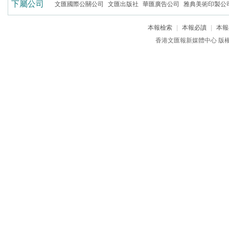
下屬公司
文匯國際公關公司
文匯出版社
華匯廣告公司
雅典美術印製公
本報檢索
|
本報必讀
|
本報
香港文匯報新媒體中心 版權所有 c