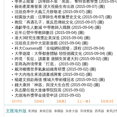
學界正能量：訓導師不靠「黑面」 奪特首教學獎 (2015-09-07)
藝術產業漸發展 浸大視藝生有出路 (2015-09-07) (圖)
沈祖堯率中大義工月餅敬老 (2015-09-07) (圖)
校園放大鏡：伍華師生考察豫歷史文化 (2015-09-07) (圖)
教院「再遇孔子」展反思傳統文化 (2015-09-07) (圖)
適齡學生人數減 中學教師入職難 (2015-09-04) (圖)
近年公營中學教師數目 (2015-09-04) (圖)
港大3研究生獲獎赴美深造 (2015-09-04) (圖)
沈祖堯主持中大迎新遊戲 (2015-09-04) (圖)
科大Coursera授「全端網站開發」課程 (2015-09-04)
大學遊蹤：大學都會體驗 領悟德國文化 (2015-09-04) (圖)
跨境「長征」讀書童 過關失算遲大到 (2015-09-02) (圖)
荃商為跨境學童「打底」 (2015-09-02) (圖)
戴沛權獲世界氣象組織青研獎 (2015-09-02) (圖)
中大內地生來港讀書感興奮 (2015-09-02) (圖)
楊建文捐款兩億 獲城大學術樓冠名 (2015-09-02) (圖)
錢大康持「神器」與浸大生合照 (2015-09-02) (圖)
吳志榮任嶺大進修學院院長 (2015-09-02)
尤德海外獎學金接受申請 (2015-09-02)
【打印】
【投稿】
【推薦】
【上一條】
【回頁頂】
文匯海外版
美洲版
東南亞版
泰國版
加拿大版
菲律賓版
西馬版
東馬沙