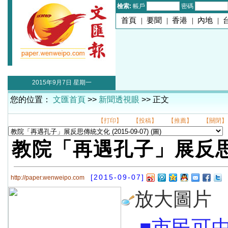
檢索:
帳戶
密碼
首頁
|
要聞
|
香港
|
內地
|
2015年9月7日 星期一
您的位置：
文匯首頁
>>
新聞透視眼
>> 正文
【打印】
【投稿】
【推薦】
【關閉】
教院「再遇孔子」展反
[2015-09-07]
http://paper.wenweipo.com
放大圖片
■市民可