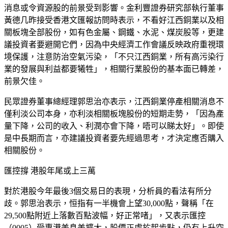
消息或令資源股的前景受到影響。金利豐證券研究部執行董事
黃德几昨接受香港文匯報訪問時表示，不看好江西銅業以及相
關板塊全部股份，如有色金屬、鋼鐵、水泥、煤炭股等，更建
議投資者要避開它們，因為中央經濟工作會議反映政府重視環
境保護，注意防治空氣污染，「不只江西銅業，所有高污染行
業的發展與利益都要犧牲」，相關行業股份的基本面已轉差，
前景欠佳。
民眾證券董事總經理郭思治亦表示，江西銅業停產相關消息不
僅利淡公司本身，亦利淡相關板塊股份的短期走勢，「因為產
量下降，公司的收入、利潤亦會下降，唔可以睇太好」。即使
是中長期而言，亦建議投資者要先經過思考，才決定應否購入
相關股份。
匯控撐 港股年尾或上三萬
對於港股今年最後3個交易日的表現，分析員的看法有所分
歧。郭思治表示，恒指有一半機會上望30,000點，聲稱「在
29,500點附近上落數百點波幅，好正常啫」，又表示匯控
（0005）受惠港美息差擴大，股價正處於起步點，仍有上升空