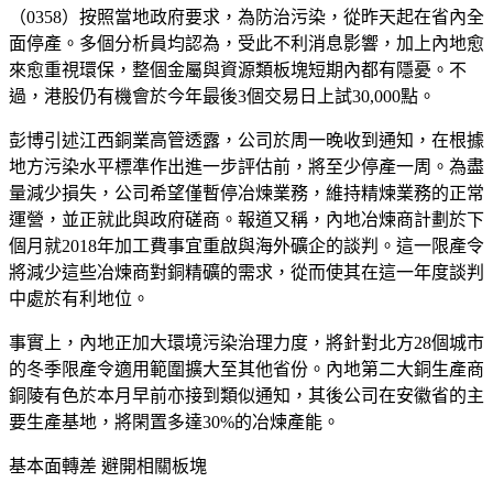
（0358）按照當地政府要求，為防治污染，從昨天起在省內全
面停產。多個分析員均認為，受此不利消息影響，加上內地愈
來愈重視環保，整個金屬與資源類板塊短期內都有隱憂。不
過，港股仍有機會於今年最後3個交易日上試30,000點。
彭博引述江西銅業高管透露，公司於周一晚收到通知，在根據
地方污染水平標準作出進一步評估前，將至少停產一周。為盡
量減少損失，公司希望僅暫停冶煉業務，維持精煉業務的正常
運營，並正就此與政府磋商。報道又稱，內地冶煉商計劃於下
個月就2018年加工費事宜重啟與海外礦企的談判。這一限產令
將減少這些冶煉商對銅精礦的需求，從而使其在這一年度談判
中處於有利地位。
事實上，內地正加大環境污染治理力度，將針對北方28個城市
的冬季限產令適用範圍擴大至其他省份。內地第二大銅生產商
銅陵有色於本月早前亦接到類似通知，其後公司在安徽省的主
要生產基地，將閑置多達30%的冶煉產能。
基本面轉差 避開相關板塊