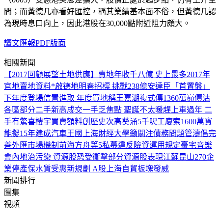
間；而黃德几亦看好匯控，稱其業績基本面不俗，但黃德几認
為現時息口向上，因此港股在30,000點附近阻力頗大。
讀文匯報PDF版面
相關新聞
【2017回顧展望土地供應】賣地年收千八億 史上最多
2017年
官地賣地資料*
啟德地明春招標 挑戰238億
安達臣「首置盤」
下年度登場
信置進取 年度買地稱王
嘉湖複式傳1360萬巔價沽
各區部分二手新高成交
一手乏焦點 聖誕不太暖
趕上車過年 二
手有驚喜
樓宇買賣額料創歷史次高
葵涌5千呎工廈索1600萬
寶
能擬15年建成汽車王國
上海財經大學籲關注債務問題
管濤倡完
善外匯市場機制
前海方舟等5私募違反險資運用規定
豪宅音樂
會
內地治污染 資源股恐受衝擊
部分資源股表現
江蘇昆山270企
業停產保水質
受惠新規劃 A股上海自貿板塊發威
新聞排行
圖集
視頻