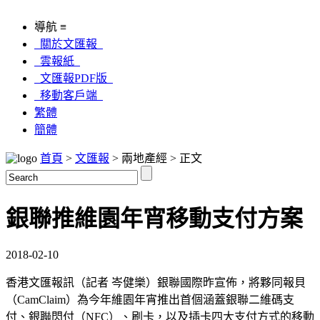
導航 ≡
關於文匯報
雲報紙
文匯報PDF版
移動客戶端
繁體
簡體
首頁
>
文匯報
> 兩地產經 > 正文
銀聯推維園年宵移動支付方案
2018-02-10
香港文匯報訊（記者 岑健樂）銀聯國際昨宣佈，將夥同報貝
（CamClaim）為今年維園年宵推出首個涵蓋銀聯二維碼支
付、銀聯閃付（NFC）、刷卡，以及插卡四大支付方式的移動