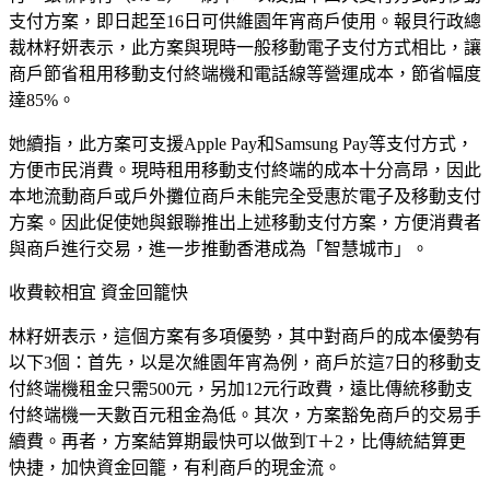
支付方案，即日起至16日可供維園年宵商戶使用。報貝行政總
裁林籽妍表示，此方案與現時一般移動電子支付方式相比，讓
商戶節省租用移動支付終端機和電話線等營運成本，節省幅度
達85%。
她續指，此方案可支援Apple Pay和Samsung Pay等支付方式，
方便市民消費。現時租用移動支付終端的成本十分高昂，因此
本地流動商戶或戶外攤位商戶未能完全受惠於電子及移動支付
方案。因此促使她與銀聯推出上述移動支付方案，方便消費者
與商戶進行交易，進一步推動香港成為「智慧城市」。
收費較相宜 資金回籠快
林籽妍表示，這個方案有多項優勢，其中對商戶的成本優勢有
以下3個：首先，以是次維園年宵為例，商戶於這7日的移動支
付終端機租金只需500元，另加12元行政費，遠比傳統移動支
付終端機一天數百元租金為低。其次，方案豁免商戶的交易手
續費。再者，方案結算期最快可以做到T＋2，比傳統結算更
快捷，加快資金回籠，有利商戶的現金流。