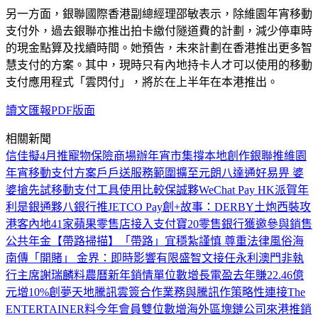
另一方面，銀聯國際香港副總經理邵敏表示，除維園年宵移動
支付外，過去銀聯亦推出拍卡繳付隧道費的計劃，減少停車時
的現金點算及找續時間。她預告，未來計劃在香港推出更多智
慧支付的方案。其中，現時只有內地持卡人才可以使用的移動
支付應用程式「雲閃付」，將於在上半年在本港推出。
讀文匯報PDF版面
相關新聞
信佳擬4月推寵物保險
商場辦年宵市集撐本地創作
銀聯推維園
年宵移動支付方案
戶戶送服務範圍擴至元朗
八達通好易畀 婆
婆搶先試
移動支付工具使用比較
保誠夥WeChat Pay HK派賀年
利是
銀通夥八銀行推JETCO Pay
創+故事：DERBY土炮西裝攻
港客
內地41家蘋果零售店接入支付寶
20零售銀行獲邀參與銷售
公共年金
【帶路掃描】「帶路」宜穩紮謹慎 尊重法律風俗
海
南傳「開賭」 金界：即時影響有限
盛智文接任永利澳門非執
行主席
謝瑞麟料農曆新年銷情單位數增長
電盈去年賺22.46億
元增10%
創夢天地騰訊雲簽合作
業務與騰訊作策略性連接
The
ENTERTAINER料今年會員雙位數增
海外區塊鏈公司來港推銷