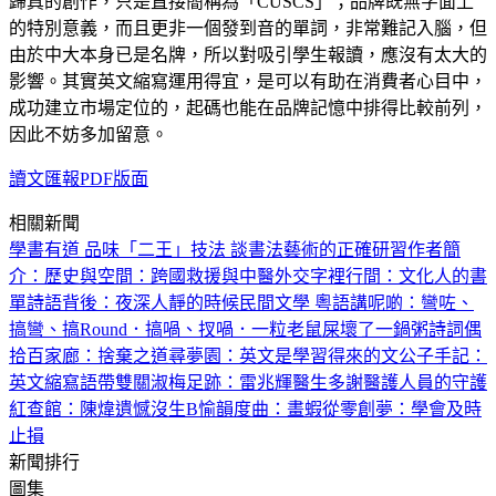
歸真的創作，只是直接簡稱為「CUSCS」；品牌既無字面上
的特別意義，而且更非一個發到音的單詞，非常難記入腦，但
由於中大本身已是名牌，所以對吸引學生報讀，應沒有太大的
影響。其實英文縮寫運用得宜，是可以有助在消費者心目中，
成功建立市場定位的，起碼也能在品牌記憶中排得比較前列，
因此不妨多加留意。
讀文匯報PDF版面
相關新聞
學書有道 品味「二王」技法 談書法藝術的正確研習
作者簡
介：
歷史與空間：跨國救援與中醫外交
字裡行間：文化人的書
單
詩語背後：夜深人靜的時候
民間文學 粵語講呢啲：彎咗、
搞彎、搞Round．搞喎、扠喎．一粒老鼠屎壞了一鍋粥
詩詞偶
拾
百家廊：捨棄之道
尋夢園：英文是學習得來的
文公子手記：
英文縮寫語帶雙關
淑梅足跡：雷兆輝醫生多謝醫護人員的守護
紅查館：陳煒遺憾沒生B
愉韻度曲：畫蝦
從零創夢：學會及時
止損
新聞排行
圖集