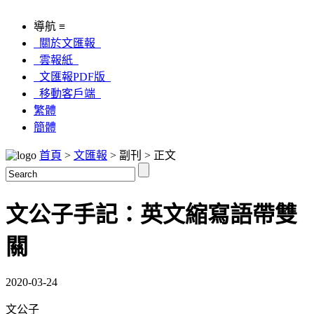
導航 ≡
關於文匯報
雲報紙
文匯報PDF版
移動客戶端
繁體
簡體
首頁
>
文匯報
> 副刊 > 正文
文公子手記：英文縮寫語帶雙
關
2020-03-24
文公子