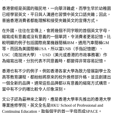
香港曾經是英國的殖民地，一向華洋雜處，而學生早於幼稚園
已經學習英文，平日與人溝通也習慣中英文口語夾雜；因此，
普遍香港消費者都能理解和接受夾雜英文的宣傳方式。
在外國，往往在宣傳上，會將幾個不同字眼的首個英文字母，
縮寫成有意義或沒有意義的一個單詞，令消費者更易記憶。比
較明顯的例子包括國際商業機器簡稱IBM，通用汽車簡稱GM
等。而因為美國簡稱USA，所以當USB（手指記憶體）、
USC（南加洲大學）、USD（美元或香港的市政事務署）作
為縮寫出現，分別代表不同意義時，都變得非常容易記憶。
香港也有不少的例子。例如香港各家大學為致力發展副學士及
高等教育課程，都紛紛將原來的校外進修部升格，並且創建出
一個全新的品牌。通常這些品牌都以有意義的縮寫方式構思，
當中有不少的確比較令人印象深刻。
文公子認為最神來之筆的，應是香港大學率先推出的香港大學
專業進修學院，英文全名是HKU School of Professional and
Continuing Education，取每個字的首一字母而成SPACE。