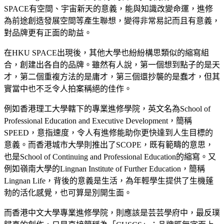
SPACE有空間、宇宙新天的意義，能與知識改變命運，進修
為前途創造發展空間等產生聯想，變得非常易記而且有意義，
對品牌更有正面的助益。
在HKU SPACE出現後，其他大學也紛紛構思類似的縮寫組
合，創建出各自的品牌。雖然有人說，第一個想到點子的是天
才，第二個重複方法的是庸才，第三個還抄襲的是蠢才，但其
實當中也不乏令人拍案稱絕的佳作。
例如香港理工大學轄下的專業進修學院，英文名為School of
Professional Education and Executive Development，簡稱
SPEED，意指速度，令人有進修能助你更快達到人生目標的
意義。而香港城市大學則推出了SCOPE，既有範疇的意思，
也是School of Continuing and Professional Education的縮寫。又
例如嶺南大學的Lingnan Institute of Further Education，簡稱
Lingnan Life，背後的意義是生活，為年輕學生提供了生機蓬
勃的活化感覺，也可算是別開生面。
而香港中文大學專業進修學院，則應該是芸芸學府中，最反璞